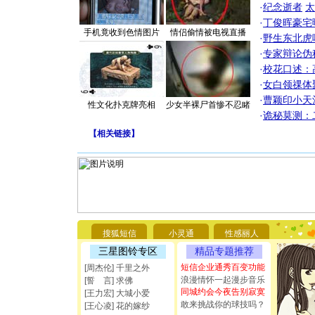
·
纪念逝者
太
·
丁俊晖豪宅
手机竟收到色情图片
情侣偷情被电视直播
·
野生东北虎
·
专家辩论伪
·
校花口述：
·
女白领祼体
·
曹颖印小天
性文化扑克牌亮相
少女半裸尸首惨不忍睹
·
诡秘莫测：
【
相关链接
】
[圣诞节]
你太多，
要平安！
[圣诞节]
搜狐短信
小灵通
性感丽人
能正大光明
三星图铃专区
精品专题推荐
都要快乐噢
短信企业通秀百变功能
[圣诞节]
[周杰伦] 千里之外
如意,快乐
浪漫情怀一起漫步音乐
[誓 言] 求佛
[元旦]
看
同城约会今夜告别寂寞
[王力宏] 大城小爱
断电。爱
敢来挑战你的球技吗？
[王心凌] 花的嫁纱