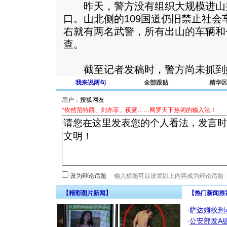
昨天，警方没有组织大规模进山
口。山北侧的109国道仍旧禁止社会
右就有两名武警，所有出山的车辆和
查。
截至记者发稿时，警方尚未抓到嫌疑
我来说两句
全部跟贴
精华
用户：
*依然范特西、刘亦菲、夜宴……网罗天下热词的输入法！
设为辩论话题
【精彩图片新闻】
【热门新闻推
·
萨达姆绞刑
·
公安部发A