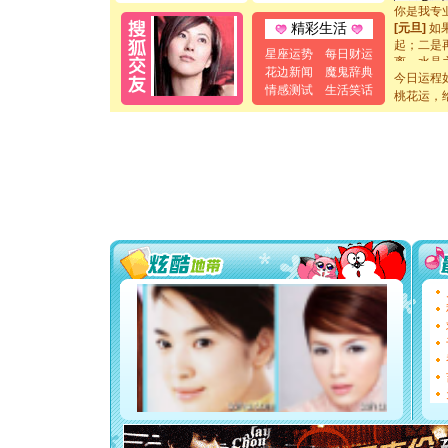
你是我专
[元旦]
如
精彩生活
起；二是
离。水晶
星座运势
每日财运
[元旦]
当
花边新闻
魔鬼辞典
今日运程
泣，这痛
情感测试
生活笑话
桃花运，
卖了。水
[春节]
风
颜！冬去
道一声平
[春节]
传
片叶子是
送你一棵
[圣诞节]
你太多，
要平安！
[圣诞节]
能正大光明
都要快乐噢
[圣诞节]
如意,快乐
[元旦]
看
断电。爱
你是我专
[元旦]
如
起；二是
离。水晶