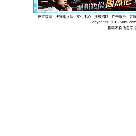
[元旦]
当
泣，这痛
卖了。水
设置首页
-
搜狗输入法
-
支付中心
-
搜狐招聘
-
广告服务
-
客
[春节]
风
Copyright © 2018 Sohu.com I
颜！冬去
搜狐不良信息举
道一声平
[春节]
传
片叶子是
送你一棵