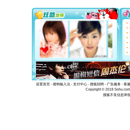
[元旦]
看
断电。爱
你是我专
[元旦]
如
起；二是
离。水晶
[元旦]
当
泣，这痛
卖了。水
[春节]
风
颜！冬去
道一声平
[春节]
传
片叶子是
送你一棵
设置首页
-
搜狗输入法
-
支付中心
-
搜狐招聘
-
广告服务
-
客
Copyright © 2018 Sohu.com I
搜狐不良信息举