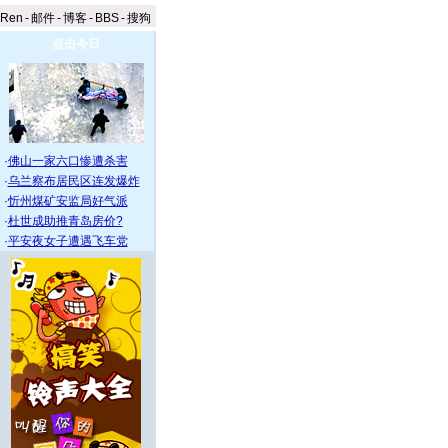
aRen
-
邮件
-
博客
-
BBS
-
搜狗
点击今日
·
佛山一家六口惨遭杀害
·
乌兰察布居民区连发爆炸
·
忻州煤矿安监局好气派
·
杜世成助推青岛房价?
·
平安夜女子遭遇飞车党