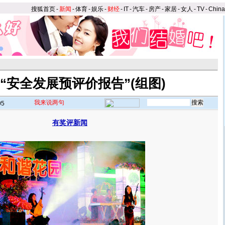
搜狐首页
-
新闻
-
体育
-
娱乐
-
财经
-
IT
-
汽车
-
房产
-
家居
-
女人
-
TV
-
Chin
“安全发展预评价报告”(组图)
我来说两句
05
有奖评新闻
】