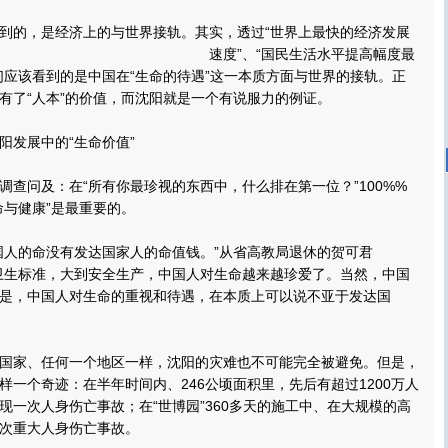
的，是经济上的与世界接轨。
其实，透过“世界上最快的经济发展
速度”、“国民生活水平提高幅度最
们应该看到的是中国在“生命的待遇”这一本质方面与世界的接轨。正
有了“人本”的价值，而沈阳就是一个有说服力的例证。
发展中的“生命价值”
问及：在“所有你最珍视的东西中，什么排在第一位？”100%%
命与健康”是最重要的。
人的命没有发达国家人的命值钱。”从省高教局退休的贺可君
卫生标准，大到安全生产，中国人对生命越来越珍爱了。当然，中国
是，中国人对生命的重视和待遇，在本质上可以说不亚于发达国
家、任何一个地区一样，沈阳的灾难也不可能完全被避免。但是，
样一个奇迹：在半年时间内、246公顷面积里，先后有超过1200万人
现一次人身伤亡事故；在“世博园”360多天的施工中、在大规模的高
次重大人身伤亡事故。