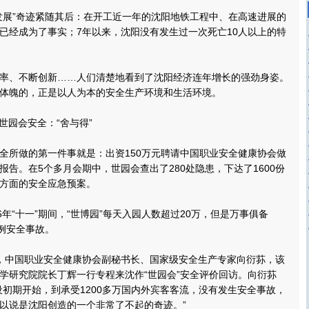
展”奇迹紧随其后：在开工近一年的沈阳地铁工程中、在高速进展的
已经成为了事实；7年以来，沈阳没有发生过一次死亡10人以上的特
、不断创新……人们清楚地看到了沈阳经济连年增长的强劲身姿。
体魄的，正是以人为本的安全生产环境和生活环境。
园会安全：“舍与得”
所做的第一件事就是：出资150万元聘请中国职业安全健康协会做
报告。在5个多月会期中，世园会查出了280处隐患，下达了1600份
方面的安全应急预案。
年“十一”期间，“世博园”每天入园人数超过20万，但是万事俱备
一例安全事故。
日，中国职业安全健康协会副秘书长、国家级安全生产专家向衍荪，该
学研究院院长丁辉一行专程来沈作“世园会”安全评价回访。向衍荪
设初期开始，到承受1200多万国内外宾客客流，没有发生安全事故，
以说是沈阳创造的一个非常了不起的奇迹。”