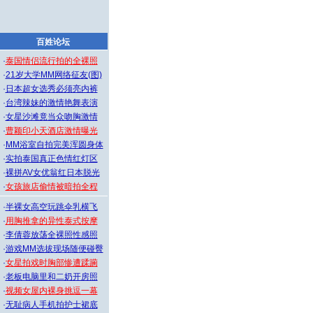
百姓论坛
·
泰国情侣流行拍的全裸照
·
21岁大学MM网络征友(图)
·
日本超女选秀必须亮内裤
·
台湾辣妹的激情艳舞表演
·
女星沙滩竟当众吻胸激情
·
曹颖印小天酒店激情曝光
·
MM浴室自拍完美浑圆身体
·
实拍泰国真正色情红灯区
·
裸拼AV女优翁红日本脱光
·
女孩旅店偷情被暗拍全程
·
半裸女高空玩跳伞乳横飞
·
用胸推拿的异性泰式按摩
·
李倩蓉放荡全裸照性感照
·
游戏MM选拔现场随便碰臀
·
女星拍戏时胸部惨遭蹂躏
·
老板电脑里和二奶开房照
·
视频女屋内裸身挑逗一幕
·
无耻病人手机拍护士裙底