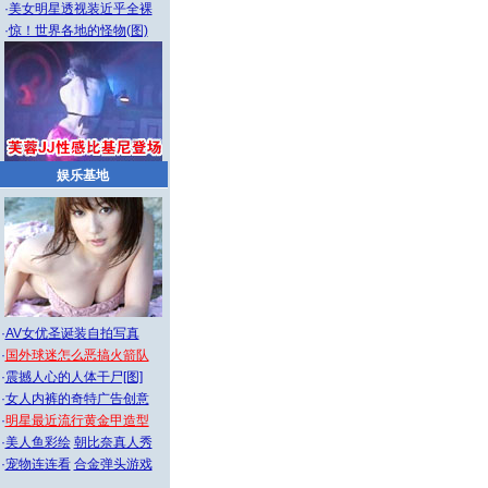
·
美女明星透视装近乎全裸
·
惊！世界各地的怪物(图)
娱乐基地
·
AV女优圣诞装自拍写真
·
国外球迷怎么恶搞火箭队
·
震撼人心的人体干尸[图]
·
女人内裤的奇特广告创意
·
明星最近流行黄金甲造型
·
美人鱼彩绘
朝比奈真人秀
·
宠物连连看
合金弹头游戏