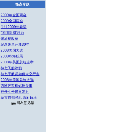
热点专题
·
2009年全国两会
·
2009全国两会
·
关注2009年春运
·
"团团圆圆"赴台
·
燃油税改革
·
纪念改革开放30年
·
2008美国大选
·
2008珠海航展
·
2008年美国总统选举
·
神七飞船涂鸦
·
神七宇航员如何太空行走
·
2008年美国总统大选
·
西班牙客机燃烧失事
·
神舟七号择日发射
·
蒙古首都骚乱 政府镇压
网友意见箱