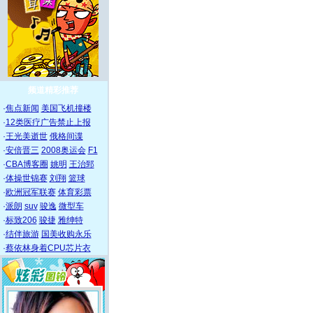
频道精彩推荐
·
焦点新闻
美国飞机撞楼
·
12类医疗广告禁止上报
·
王光美逝世
俄格间谍
·
安倍晋三
2008奥运会
F1
·
CBA博客圈
姚明
王治郅
·
体操世锦赛
刘翔
篮球
·
欧洲冠军联赛
体育彩票
·
派朗
suv
骏逸
微型车
·
标致206
骏捷
雅绅特
·
结伴旅游
国美收购永乐
·
蔡依林身着CPU芯片衣