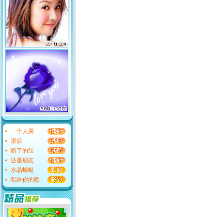
一个人哭
退后
断了的弦
还是朋友
水晶蜻蜓
唱给你的歌