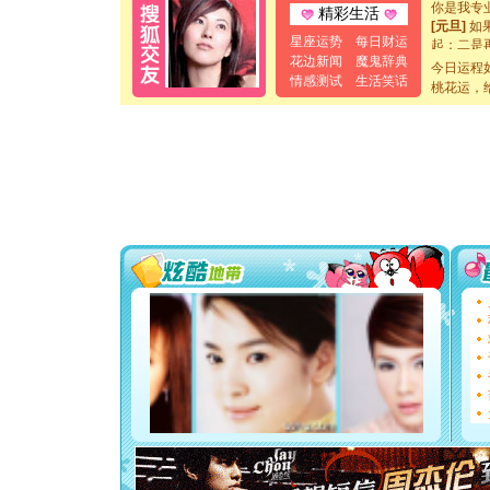
你是我专
精彩生活
[元旦]
如
起；二是
星座运势
每日财运
离。水晶
花边新闻
魔鬼辞典
今日运程
[元旦]
当
情感测试
生活笑话
桃花运，
泣，这痛
卖了。水
[春节]
风
颜！冬去
道一声平
[春节]
传
片叶子是
送你一棵
[圣诞节]
你太多，
要平安！
[圣诞节]
能正大光明
都要快乐噢
[圣诞节]
如意,快乐
[元旦]
看
断电。爱
你是我专
[元旦]
如
起；二是
离。水晶