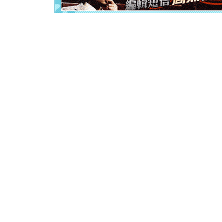
[元旦]
当
泣，这痛
卖了。水
[春节]
风
颜！冬去
道一声平
[春节]
传
片叶子是
送你一棵