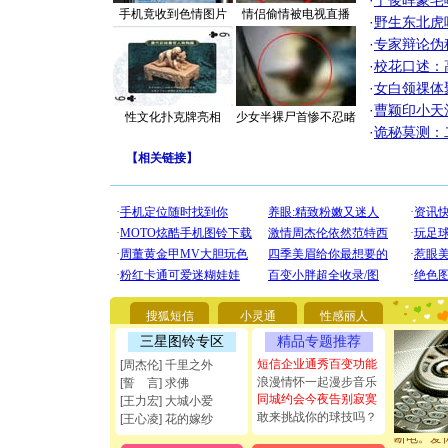
·
丁俊晖豪宅
手机竟收到色情图片
情侣偷情被电视直播
·
野生东北虎
·
专家辩论伪
·
校花口述：
·
女白领祼体
·
曹颖印小天
性文化扑克牌亮相
少女半裸尸首惨不忍睹
·
诡秘莫测：
【
相关链接
】
[圣诞节]
你太多，
要平安！
搜狐短信
小灵通
性感丽人
[圣诞节]
三星图铃专区
精品专题推荐
能正大光明
都要快乐噢
短信企业通秀百变功能
[周杰伦] 千里之外
[圣诞节]
浪漫情怀一起漫步音乐
[誓 言] 求佛
如意,快乐
同城约会今夜告别寂寞
[王力宏] 大城小爱
[元旦]
看
敢来挑战你的球技吗？
[王心凌] 花的嫁纱
断电。爱