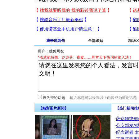
我来说两句
全部跟贴
精华
用户：
*依然范特西、刘亦菲、夜宴……网罗天下热词的输入法！
设为辩论话题
【精彩图片新闻】
【热门新闻推
·
萨达姆绞刑
·
公安部发A
·
纪念逝者
太