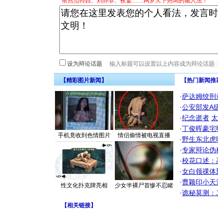
*依然范特西、刘亦菲、夜宴……网罗天下热词的输入法！
设为辩论话题
【精彩图片新闻】
【热门新闻推
·
萨达姆绞刑
·
公安部发A
·
纪念逝者
太
·
丁俊晖豪宅
手机竟收到色情图片
情侣偷情被电视直播
·
野生东北虎
·
专家辩论伪
·
校花口述：
·
女白领祼体
·
曹颖印小天
性文化扑克牌亮相
少女半裸尸首惨不忍睹
·
诡秘莫测：
【
相关链接
】