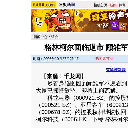
搜狐首页
-
新闻
-
体育
-
新闻中心
>
综合
格林柯尔面临退市 顾雏
我来说两句
时间：2006年10月27日08:47
有奖评新闻
【
来源：千龙网
】
尽管身陷囹圄的顾雏军不愿看到
大厦已摇摇欲坠、即将土崩瓦解。
科龙电器（000921.SZ）的控
（000521.SZ）、亚星客车（6002
（000678.SZ）的控股权相继被
柯尔科技（8056.HK，下称“格林