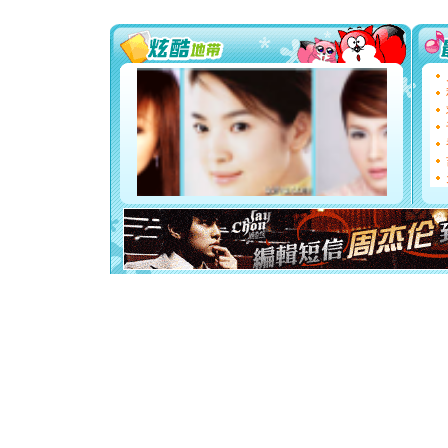
送你一棵
[圣诞节]
你太多，
要平安！
[圣诞节]
能正大光明
都要快乐噢
[圣诞节]
如意,快乐
[元旦]
看
断电。爱
你是我专
[元旦]
如
起；二是
离。水晶
[元旦]
当
泣，这痛
卖了。水
[春节]
风
颜！冬去
道一声平
[春节]
传
片叶子是
送你一棵