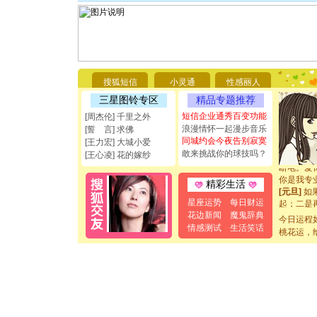
[圣诞节]
你太多，
要平安！
搜狐短信
小灵通
性感丽人
[圣诞节]
三星图铃专区
精品专题推荐
能正大光明
都要快乐噢
短信企业通秀百变功能
[周杰伦] 千里之外
[圣诞节]
浪漫情怀一起漫步音乐
[誓 言] 求佛
如意,快乐
同城约会今夜告别寂寞
[王力宏] 大城小爱
[元旦]
看
敢来挑战你的球技吗？
[王心凌] 花的嫁纱
断电。爱
你是我专
精彩生活
[元旦]
如
起；二是
星座运势
每日财运
离。水晶
花边新闻
魔鬼辞典
今日运程
[元旦]
当
情感测试
生活笑话
桃花运，
泣，这痛
卖了。水
[春节]
风
颜！冬去
道一声平
[春节]
传
片叶子是