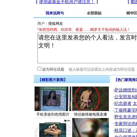
我来说两句
全部跟贴
精华
用户：
*依然范特西、刘亦菲、夜宴……网罗天下热词的输入法！
设为辩论话题
【精彩图片新闻】
【热门新闻推
·
萨达姆绞刑
·
公安部发A
·
纪念逝者
太
·
丁俊晖豪宅
手机竟收到色情图片
情侣偷情被电视直播
·
野生东北虎
·
专家辩论伪
·
校花口述：