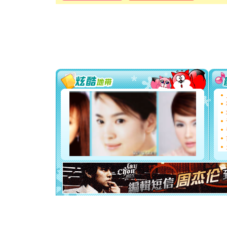
卖了。水
[春节]
风
颜！冬去
道一声平
[春节]
传
片叶子是
送你一棵
[圣诞节]
你太多，
要平安！
[圣诞节]
能正大光明
都要快乐噢
[圣诞节]
如意,快乐
[元旦]
看
断电。爱
你是我专
[元旦]
如
起；二是
离。水晶
[元旦]
当
泣，这痛
卖了。水
[春节]
风
颜！冬去
道一声平