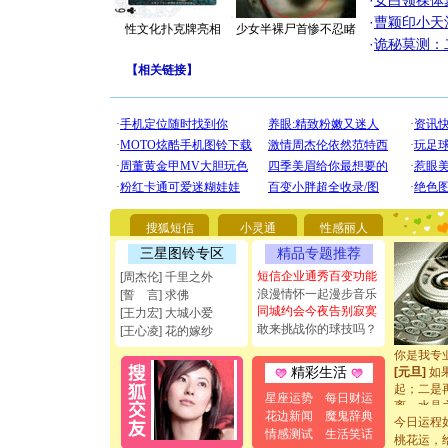
·
女白领祼体
·
曹颖印小天
性文化扑克牌亮相
少女半裸尸首惨不忍睹
·
诡秘莫测：
【
相关链接
】
[圣诞节]
你太多，
要平安！
搜狐短信
小灵通
性感丽人
[圣诞节]
能正大光明
三星图铃专区
精品专题推荐
都要快乐噢
短信企业通秀百变功能
[周杰伦] 千里之外
[圣诞节]
浪漫情怀一起漫步音乐
[誓 言] 求佛
如意,快乐
同城约会今夜告别寂寞
[王力宏] 大城小爱
[元旦]
看
敢来挑战你的球技吗？
[王心凌] 花的嫁纱
断电。爱
你是我专
[元旦]
如
精彩生活
起；二是
星座运势
每日财运
离。水晶
花边新闻
魔鬼辞典
[元旦]
当
今日运程
泣，这痛
情感测试
生活笑话
桃花运，