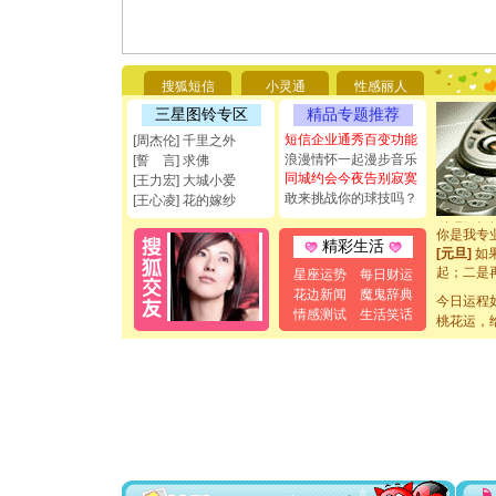
[圣诞节]
你太多，
要平安！
搜狐短信
小灵通
性感丽人
[圣诞节]
能正大光明
三星图铃专区
精品专题推荐
都要快乐噢
短信企业通秀百变功能
[周杰伦] 千里之外
[圣诞节]
浪漫情怀一起漫步音乐
[誓 言] 求佛
如意,快乐
同城约会今夜告别寂寞
[王力宏] 大城小爱
[元旦]
看
敢来挑战你的球技吗？
[王心凌] 花的嫁纱
断电。爱
你是我专
[元旦]
如
精彩生活
起；二是
星座运势
每日财运
离。水晶
花边新闻
魔鬼辞典
[元旦]
当
今日运程
情感测试
生活笑话
泣，这痛
桃花运，
卖了。水
[春节]
风
颜！冬去
道一声平
[春节]
传
片叶子是
送你一棵
[圣诞节]
你太多，