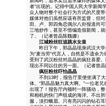
新闻时，追求卖点追求爆炸的媒体又
者”出现的。记得中国人民大学新闻
众人物对整个社会行为方式的尺度带
媒体对他们虽然应该有所监督，但对
田、卢、郭四角恋偶尔八卦报道尚可
三地炒作，甚至不惜编造假新闻，就
了。（记者曾晶陈魏娜）
江城粉丝狂追跳水女皇
昨日下午，郭晶晶现身武汉大学
为“麦当劳”代言人，自然是不遗余
受到了武汉粉丝对晶晶的疯狂喜爱。
现出不同以往的另一面。（记者曾晶
疯狂粉丝吓怕晶晶
不到13时，报告厅里便坐满了大
体。“郭晶晶魅力真大啊。”一位老兄
出现了！报告厅内顿时一阵骚动，整
和相机的快门声组成的海洋。不出所
服，淡扫蛾眉。只有亮闪闪的钻石耳