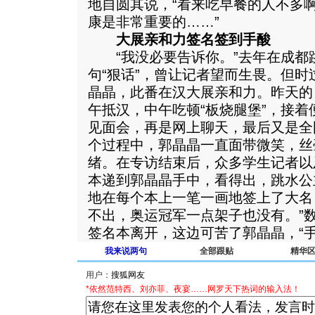
地自圆其说，“看来吃早餐的人不多
康是非常重要的……”
大展亲和力签名签到手酸
“我没必要告诉你。”去年在成都
句“狠话”，曾让记者望而生畏。但
晶晶，此番在汉大展亲和力。昨天的
午抵汉，中午吃顿“板烧腿堡”，接
见面会，再是网上聊天，最后又是全
个过程中，郭晶晶一直面带微笑，丝
绪。在专访结束后，众多学生记者以
本递到郭晶晶手中，看得出，跳水公
地在每个本上一笔一画地签上了大名
不出，奥运冠军一点架子也没有。”
签名本离开，这边可苦了郭晶晶，“手
我来说两句
全部跟贴
精华
用户：
*依然范特西、刘亦菲、夜宴……网罗天下热词的输入法！