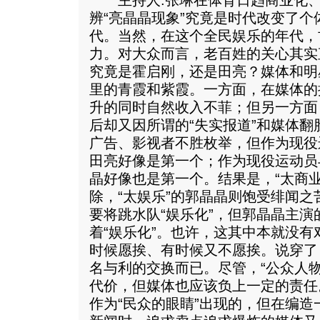
主持人:张琳在体育日趋商业化、
辨“亮晶晶现象”究竟是时代改变了
代。当然，在这个全民娱乐的年代，
力。对大众而言，老百姓的关心其实
究竟是霍启刚，还是田亮？媒体和明
里的青霞和紫霞。一方面，在媒体的
升的同时自然收入不菲；但另一方面
后却又因所谓的“失实报道”和媒体
广告、影视者不胜枚举，但作为现役
田亮好像是第一个；作为现役运动员
晶好像也是第一个。结果是，“太商业
除，“太娱乐”的郭晶晶则饱受绯闻
要将跳水队“娱乐化”，但郭晶晶主
着“娱乐化”。也许，这其中本就没
时候愿挨、有时候又不愿挨。说穿了
名与利的交换而已。尽管，“公众人
代价，但媒体也应该负上一定的责任
作为“民众的眼睛”出现的，但在编造