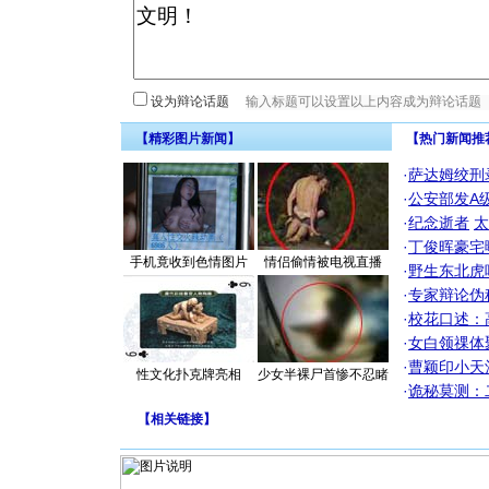
设为辩论话题
【精彩图片新闻】
【热门新闻推
·
萨达姆绞刑
·
公安部发A
·
纪念逝者
太
·
丁俊晖豪宅
手机竟收到色情图片
情侣偷情被电视直播
·
野生东北虎
·
专家辩论伪
·
校花口述：
·
女白领祼体
·
曹颖印小天
性文化扑克牌亮相
少女半裸尸首惨不忍睹
·
诡秘莫测：
【
相关链接
】