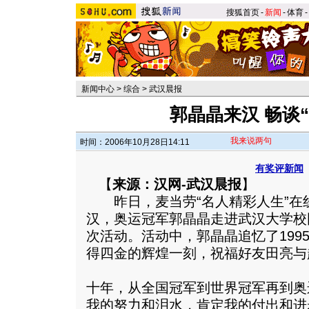
搜狐首页
-
新闻
-
体育
-
新闻中心
>
综合
>
武汉晨报
郭晶晶来汉 畅谈
我来说两句
时间：2006年10月28日14:11
有奖评新闻
【
来源：汉网-武汉晨报
】
昨日，麦当劳“名人精彩人生”在
汉，奥运冠军郭晶晶走进武汉大学校
次活动。活动中，郭晶晶追忆了199
得四金的辉煌一刻，祝福好友田亮与
十年，从全国冠军到世界冠军再到奥
我的努力和泪水，肯定我的付出和进