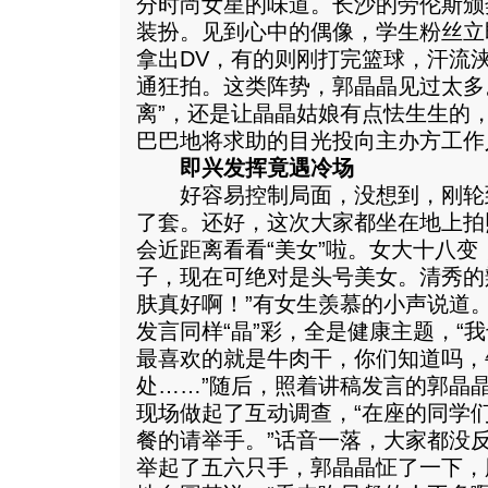
分时尚女星的味道。长沙的劳伦斯颁
装扮。见到心中的偶像，学生粉丝立
拿出DV，有的则刚打完篮球，汗流
通狂拍。这类阵势，郭晶晶见过太多
离”，还是让晶晶姑娘有点怯生生的
巴巴地将求助的目光投向主办方工作
即兴发挥竟遇冷场
好容易控制局面，没想到，刚轮
了套。还好，这次大家都坐在地上拍
会近距离看看“美女”啦。女大十八
子，现在可绝对是头号美女。清秀的
肤真好啊！”有女生羡慕的小声说道
发言同样“晶”彩，全是健康主题，“
最喜欢的就是牛肉干，你们知道吗，
处……”随后，照着讲稿发言的郭晶
现场做起了互动调查，“在座的同学
餐的请举手。”话音一落，大家都没
举起了五六只手，郭晶晶怔了一下，