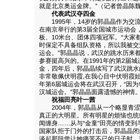
就是北京奥运金牌。”（记者曾晶陈
代表武汉夺四金
1995年，14岁的郭晶晶作为交
在南京举行的第3届全国城市运动会
板、10米台、团体四项冠军。“大家
时保定不具备组队资格，所以我被交
运会。”郭晶晶说，武汉的跳水历来
参赛挺高兴的。在1991年的第2届
金，四年后，郭晶晶续写了武汉跳水
非常敬佩伏明霞,在我心目中伏明霞
年第6届城运会将在武汉召开，“因
汉城运会。”郭晶晶面露遗憾的神情
祝福田亮叶一茜
2004年，郭晶晶从一个略显青涩
真正的大明星。所有明星的烦恼也统
闻缠身……从与“金童”田亮的情变
国家队拒于门外的打击后，郭晶晶闭
谈起那段曾让她痛苦不已的日子时，