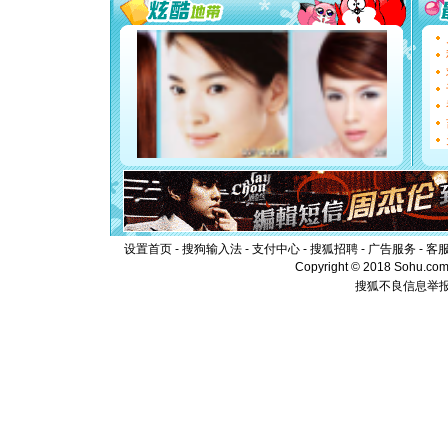
要平安！
[圣诞节]
能正大光明
都要快乐噢
[圣诞节]
如意,快乐
[元旦]
看
断电。爱
你是我专
[元旦]
如
起；二是
离。水晶
[元旦]
当
泣，这痛
卖了。水
设置首页
-
搜狗输入法
-
支付中心
-
搜狐招聘
-
广告服务
-
客
[春节]
风
Copyright © 2018 Sohu.com I
颜！冬去
搜狐不良信息举
道一声平
[春节]
传
片叶子是
送你一棵