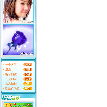
一个人哭
退后
断了的弦
还是朋友
水晶蜻蜓
唱给你的歌