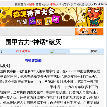
搜狐首页
-
新闻
-
体育
-
娱乐
-
财经
-
IT
-
汽车
-
房产
-
家居
-
女人
-
TV
-
Chin
围甲古力“神话”破灭
我来说两句
11
有奖评新闻
-晶报
】
联赛的不败“金身”昨天被胡耀宇打破，在2006年中国围棋甲级联
力落败的同时，他所在的联赛领头羊重庆队也差点被对手剃了“光头”。
席今年联赛前两轮的古力，从第3轮起11战全胜，书写了一部“围
甲神话”。
古力在今年联赛中下的
胡耀宇，当时执白的古力在213手后中盘获胜。此番两人再度相遇，
得一箭之仇，还是古力继续书写“神话”？只要古力继续不败，恐怕他
。但本场比赛古力明显发挥不佳，自始至终被对手压制。白棋第158