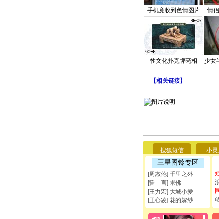
手机竟收到色情图片
情侣
性文化扑克牌亮相
少女
【
相关链接
】
搜狐短信
小灵
三星图铃专区
[周杰伦] 千里之外
[誓 言] 求佛
[王力宏] 大城小爱
[王心凌] 花的嫁纱