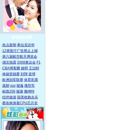
频道精彩推荐
·
焦点新闻
希拉克访华
·
12类医疗广告禁止上报
·
第六届航空航天博览会
·
湖北地震
2008奥运会
F1
·
CBA博客圈
姚明
王治郅
·
体操世锦赛
刘翔
篮球
·
欧洲冠军联赛
体育彩票
·
派朗
suv
骏逸
微型车
·
标致206
骏捷
雅绅特
·
结伴旅游
国美收购永乐
·
蔡依林身着CPU芯片衣