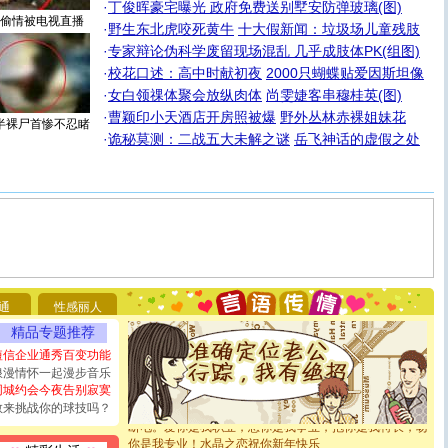
·
丁俊晖豪宅曝光 政府免费送别墅安防弹玻璃(图)
偷情被电视直播
·
野生东北虎咬死黄牛
十大假新闻：垃圾场儿童残肢
·
专家辩论伪科学废留现场混乱 几乎成肢体PK(组图)
·
校花口述：高中时献初夜
2000只蝴蝶贴爱因斯坦像
·
女白领祼体聚会放纵肉体
尚雯婕客串穆桂英(图)
·
曹颖印小天酒店开房照被爆
野外丛林赤裸姐妹花
半裸尸首惨不忍睹
·
诡秘莫测：二战五大未解之谜
岳飞神话的虚假之处
[圣诞节]
圣诞节到了，想想没什么送给你的，又不打算给
你太多，只有给你五千万：千万快乐！千万要健康！千万
要平安！千万要知足！千万不要忘记我！
通
性感丽人
[圣诞节]
不只这样的日子才会想起你,而是这样的日子才
精品专题推荐
能正大光明地骚扰你,告诉你,圣诞要快乐!新年要快乐!天天
都要快乐噢!
短信企业通秀百变功能
[圣诞节]
奉上一颗祝福的心,在这个特别的日子里,愿幸福,
浪漫情怀一起漫步音乐
如意,快乐,鲜花,一切美好的祝愿与你同在.圣诞快乐!
同城约会今夜告别寂寞
[元旦]
看到你我会触电；看不到你我要充电；没有你我会
敢来挑战你的球技吗？
断电。爱你是我职业，想你是我事业，抱你是我特长，吻
你是我专业！水晶之恋祝你新年快乐