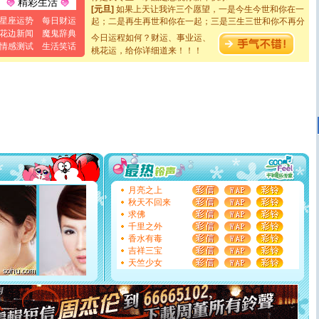
精彩生活
[元旦]
如果上天让我许三个愿望，一是今生今世和你在一
起；二是再生再世和你在一起；三是三生三世和你不再分
星座运势
每日财运
离。水晶之恋祝你新年快乐
花边新闻
魔鬼辞典
今日运程如何？财运、事业运、
[元旦]
当我狠下心扭头离去那一刻，你在我身后无助地哭
情感测试
生活笑话
泣，这痛楚让我明白我多么爱你。我转身抱住你：这猪不
桃花运，给你详细道来！！！
卖了。水晶之恋祝你新年快乐。
[春节]
风柔雨润好月圆，半岛铁盒伴身边，每日尽显开心
颜！冬去春来似水如烟，劳碌人生需尽欢！听一曲轻歌，
道一声平安！新年吉祥万事如愿
[春节]
传说薰衣草有四片叶子：第一片叶子是信仰，第二
片叶子是希望，第三片叶子是爱情，第四片叶子是幸运。
送你一棵薰衣草，愿你新年快乐！
[圣诞节]
圣诞节到了，想想没什么送给你的，又不打算给
你太多，只有给你五千万：千万快乐！千万要健康！千万
要平安！千万要知足！千万不要忘记我！
[圣诞节]
不只这样的日子才会想起你,而是这样的日子才
月亮之上
能正大光明地骚扰你,告诉你,圣诞要快乐!新年要快乐!天天
秋天不回来
都要快乐噢!
求佛
[圣诞节]
奉上一颗祝福的心,在这个特别的日子里,愿幸福,
千里之外
如意,快乐,鲜花,一切美好的祝愿与你同在.圣诞快乐!
香水有毒
[元旦]
看到你我会触电；看不到你我要充电；没有你我会
吉祥三宝
断电。爱你是我职业，想你是我事业，抱你是我特长，吻
天竺少女
你是我专业！水晶之恋祝你新年快乐
[元旦]
如果上天让我许三个愿望，一是今生今世和你在一
起；二是再生再世和你在一起；三是三生三世和你不再分
离。水晶之恋祝你新年快乐
[元旦]
当我狠下心扭头离去那一刻，你在我身后无助地哭