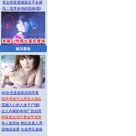
·
美女明星透视装近乎全裸
·
惊！世界各地的怪物(图)
娱乐基地
·
AV女优圣诞装自拍写真
·
国外球迷怎么恶搞火箭队
·
震撼人心的人体干尸[图]
·
女人内裤的奇特广告创意
·
明星最近流行黄金甲造型
·
美人鱼彩绘
朝比奈真人秀
·
宠物连连看
合金弹头游戏