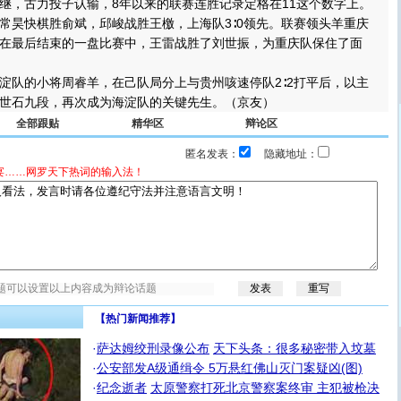
继，古力投子认输，8年以来的联赛连胜记录定格在11这个数字上。
昊快棋胜俞斌，邱峻战胜王檄，上海队3∶0领先。联赛领头羊重庆
在最后结束的一盘比赛中，王雷战胜了刘世振，为重庆队保住了面
队的小将周睿羊，在己队局分上与贵州咳速停队2∶2打平后，以主
世石九段，再次成为海淀队的关键先生。（京友）
全部跟贴
精华区
辩论区
匿名发表：
隐藏地址：
宴……网罗天下热词的输入法！
【热门新闻推荐】
·
萨达姆绞刑录像公布
天下头条：很多秘密带入坟墓
·
公安部发A级通缉令 5万悬红佛山灭门案疑凶(图)
·
纪念逝者
太原警察打死北京警察案终审 主犯被枪决