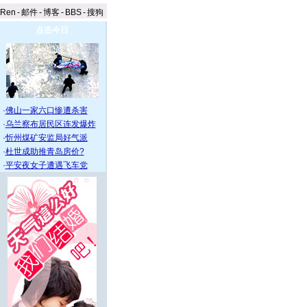
aRen
-
邮件
-
博客
-
BBS
-
搜狗
点击今日
·
佛山一家六口惨遭杀害
·
乌兰察布居民区连发爆炸
·
忻州煤矿安监局好气派
·
杜世成助推青岛房价?
·
平安夜女子遭遇飞车党