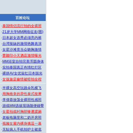
百姓论坛
·
泰国情侣流行拍的全裸照
·
21岁大学MM网络征友(图)
·
日本超女选秀必须亮内裤
·
台湾辣妹的激情艳舞表演
·
女星沙滩竟当众吻胸激情
·
曹颖印小天酒店激情曝光
·
MM浴室自拍完美浑圆身体
·
实拍泰国真正色情红灯区
·
裸拼AV女优翁红日本脱光
·
女孩旅店偷情被暗拍全程
·
半裸女高空玩跳伞乳横飞
·
用胸推拿的异性泰式按摩
·
李倩蓉放荡全裸照性感照
·
游戏MM选拔现场随便碰臀
·
女星拍戏时胸部惨遭蹂躏
·
老板电脑里和二奶开房照
·
视频女屋内裸身挑逗一幕
·
无耻病人手机拍护士裙底