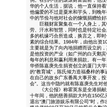
例。在挡不住的滚滚财富面前，他没
华的个人生活，据说，他一直保持着
他偏爱的不过是粟米和芋头，到晚年
中的节俭与他对社会的慷慨捐赠恰好
巨额财富聚集在一个人身上，其
劳、汗水和智慧，同时也是特定社会
多的机缘巧合所造成，换言之，即时
素的综合结果。1984年，由他出资1
主要就是为了向内地捐赠而设立的，
是他投资的产业（如广州的白天鹅宾
每年的利息和赢利用来捐款。有一年
华侨陈嘉庚先生捐资创立的厦门大学
的“教育城”，陈氏倾力造福桑梓的
在自己的故乡广东番禺大事开发，投
会”。这当中隐约就有陈嘉庚先生对
《大公报》称霍英东是全港捐献
十年间，他的慈善捐款大约在150亿元
退出“澳门旅游娱乐有限公司”时，