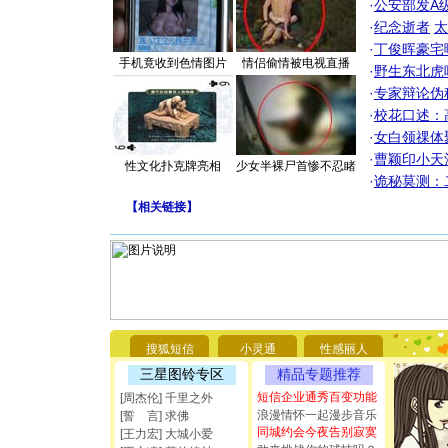
·
公安部发A
·
纪念逝者
太
·
丁俊晖豪宅
手机竟收到色情图片
情侣偷情被电视直播
·
野生东北虎
·
专家辩论伪
·
校花口述：
·
女白领祼体
·
曹颖印小天
性文化扑克牌亮相
少女半裸尸首惨不忍睹
·
诡秘莫测：
【
相关链接
】
[圣诞节]
你太多，
要平安！
[圣诞节]
搜狐短信
小灵通
性感丽人
能正大光明
三星图铃专区
精品专题推荐
都要快乐噢
[圣诞节]
短信企业通秀百变功能
[周杰伦] 千里之外
如意,快乐
浪漫情怀一起漫步音乐
[誓 言] 求佛
[元旦]
看
同城约会今夜告别寂寞
[王力宏] 大城小爱
断电。爱