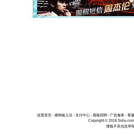
离。水晶
[元旦]
当
泣，这痛
卖了。水
[春节]
风
颜！冬去
道一声平
[春节]
传
片叶子是
送你一棵
设置首页
-
搜狗输入法
-
支付中心
-
搜狐招聘
-
广告服务
-
客
Copyright © 2018 Sohu.com I
搜狐不良信息举