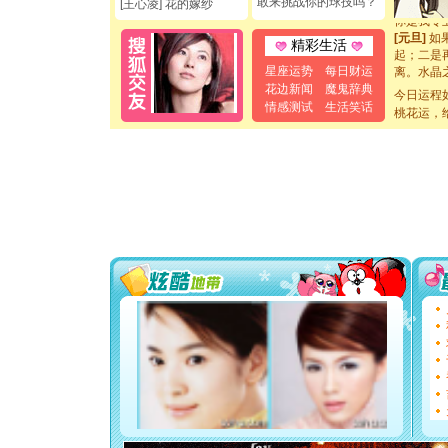
敢来挑战你的球技吗？
[王心凌] 花的嫁纱
你是我专
[元旦]
如
精彩生活
起；二是
离。水晶
星座运势
每日财运
[元旦]
当
花边新闻
魔鬼辞典
今日运程
泣，这痛
情感测试
生活笑话
桃花运，
卖了。水
[春节]
风
颜！冬去
道一声平
[春节]
传
片叶子是
送你一棵
[圣诞节]
你太多，
要平安！
[圣诞节]
能正大光明
都要快乐噢
[圣诞节]
如意,快乐
[元旦]
看
断电。爱
你是我专
[元旦]
如
起；二是