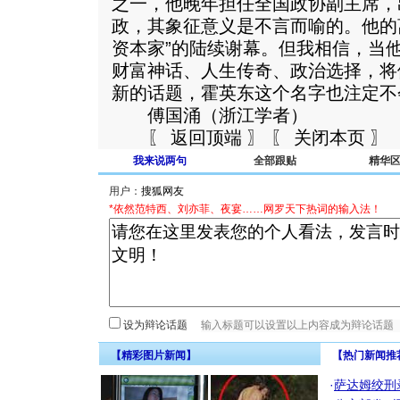
之一，他晚年担任全国政协副主席，
政，其象征意义是不言而喻的。他的
资本家”的陆续谢幕。但我相信，当
财富神话、人生传奇、政治选择，将
新的话题，霍英东这个名字也注定不
傅国涌（浙江学者）
〖 返回顶端 〗 〖 关闭本页 〗
我来说两句
全部跟贴
精华
用户：
*依然范特西、刘亦菲、夜宴……网罗天下热词的输入法！
设为辩论话题
【精彩图片新闻】
【热门新闻推
·
萨达姆绞刑