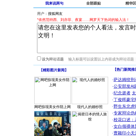
我来说两句
全部跟贴
精华
用户：
*依然范特西、刘亦菲、夜宴……网罗天下热词的输入法！
设为辩论话题
【热门新闻推
【
精彩图片新闻
】
·
萨达姆绞刑
·
公安部发A
·
纪念逝者
太
·
丁俊晖豪宅
·
野生东北虎
网吧惊现美女作陪上网
现代人的婚纱照
·
专家辩论伪
·
校花口述：
·
女白领祼体
·
曹颖印小天