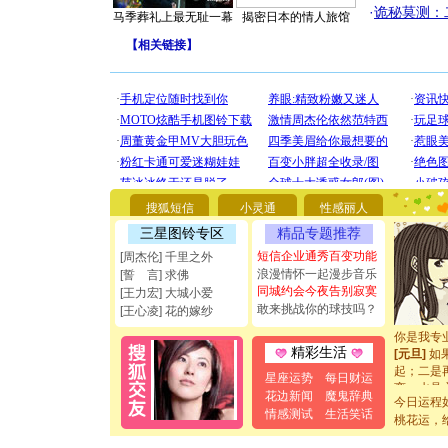
·
诡秘莫测：
马季葬礼上最无耻一幕
揭密日本的情人旅馆
【
相关链接
】
[圣诞节]
你太多，
要平安！
[圣诞节]
搜狐短信
小灵通
性感丽人
能正大光明
三星图铃专区
精品专题推荐
都要快乐噢
[圣诞节]
短信企业通秀百变功能
[周杰伦] 千里之外
如意,快乐
浪漫情怀一起漫步音乐
[誓 言] 求佛
[元旦]
看
同城约会今夜告别寂寞
[王力宏] 大城小爱
断电。爱
敢来挑战你的球技吗？
[王心凌] 花的嫁纱
你是我专
[元旦]
如
精彩生活
起；二是
离。水晶
星座运势
每日财运
[元旦]
当
花边新闻
魔鬼辞典
今日运程
泣，这痛
情感测试
生活笑话
桃花运，
卖了。水
[春节]
风