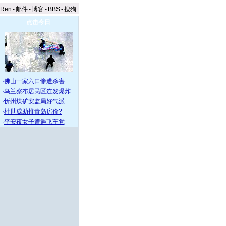
aRen
-
邮件
-
博客
-
BBS
-
搜狗
点击今日
·
佛山一家六口惨遭杀害
·
乌兰察布居民区连发爆炸
·
忻州煤矿安监局好气派
·
杜世成助推青岛房价?
·
平安夜女子遭遇飞车党