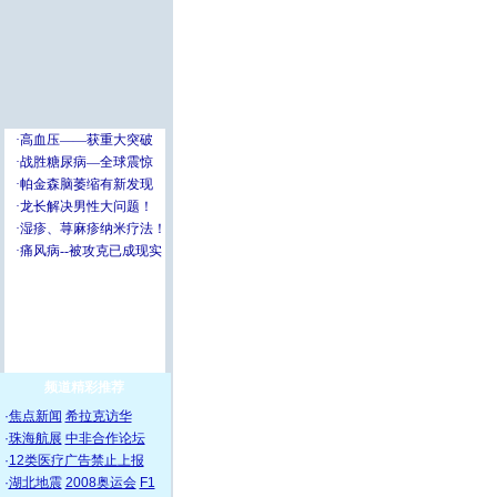
频道精彩推荐
·
焦点新闻
希拉克访华
·
珠海航展
中非合作论坛
·
12类医疗广告禁止上报
·
湖北地震
2008奥运会
F1