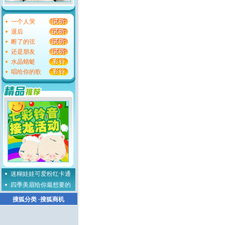
一个人哭
退后
断了的弦
还是朋友
水晶蜻蜓
唱给你的歌
迷糊娃娃可爱粉红卡通
四季美眉给你最想要的
搜狐分类
·
搜狐商机