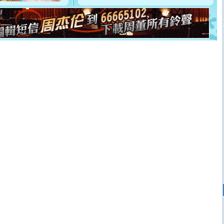
[元旦]
如果上天让我许三个愿望，一是今生今世和你在一
起；二是再生再世和你在一起；三是三生三世和你不再分
离。水晶之恋祝你新年快乐
[元旦]
当我狠下心扭头离去那一刻，你在我身后无助地哭
泣，这痛楚让我明白我多么爱你。我转身抱住你：这猪不
卖了。水晶之恋祝你新年快乐。
[春节]
风柔雨润好月圆，半岛铁盒伴身边，每日尽显开心
颜！冬去春来似水如烟，劳碌人生需尽欢！听一曲轻歌，
道一声平安！新年吉祥万事如愿
[春节]
传说薰衣草有四片叶子：第一片叶子是信仰，第二
片叶子是希望，第三片叶子是爱情，第四片叶子是幸运。
送你一棵薰衣草，愿你新年快乐！