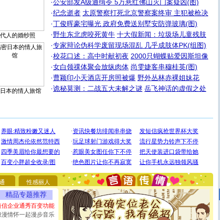
·
公安部发A级通缉令 5万悬红佛山灭门案疑凶(图)
·
纪念逝者
太原警察打死北京警察案终审 主犯被枪决
·
丁俊晖豪宅曝光 政府免费送别墅安防弹玻璃(图)
·
野生东北虎咬死黄牛
十大假新闻：垃圾场儿童残肢
代人的婚纱照
·
专家辩论伪科学废留现场混乱 几乎成肢体PK(组图)
·
校花口述：高中时献初夜
2000只蝴蝶贴爱因斯坦像
·
女白领祼体聚会放纵肉体
尚雯婕客串穆桂英(图)
·
曹颖印小天酒店开房照被爆
野外丛林赤裸姐妹花
·
诡秘莫测：二战五大未解之谜
岳飞神话的虚假之处
日本的情人旅馆
[圣诞节]
圣诞节到了，想想没什么送给你的，又不打算给
你太多，只有给你五千万：千万快乐！千万要健康！千万
要平安！千万要知足！千万不要忘记我！
通
性感丽人
[圣诞节]
不只这样的日子才会想起你,而是这样的日子才
能正大光明地骚扰你,告诉你,圣诞要快乐!新年要快乐!天天
精品专题推荐
都要快乐噢!
短信企业通秀百变功能
[圣诞节]
奉上一颗祝福的心,在这个特别的日子里,愿幸福,
浪漫情怀一起漫步音乐
如意,快乐,鲜花,一切美好的祝愿与你同在.圣诞快乐!