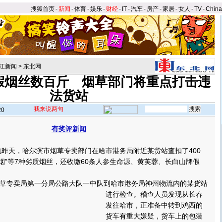
搜狐首页
-
新闻
-
体育
-
娱乐
-
财经
-
IT
-
汽车
-
房产
-
家居
-
女人
-
TV
-
Chin
江新闻
>
东北网
假烟丝数百斤 烟草部门将重点打击违
法货站
我来说两句
20
有奖评新闻
昨天，哈尔滨市烟草专卖部门在哈市港务局附近某货站查扣了400
“云烟”等7种劣质烟丝，还收缴60条人参生命源、黄芙蓉、长白山牌假
专卖局第一分局公路大队一中队到哈市港务局神州物流内的某货站
进行检查。
稽查人员发现从长春
发往哈市，正准备中转到鸡西的
货车有重大嫌疑，货车上的包装