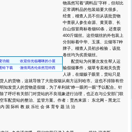
物虽然写着“调料品”字样，但却比
正常调料品的包装箱要大很多。
经查，稽查人员不但从该批货物
中查获人参生命源、黄芙蓉、长
白山假冒商标卷烟60条，还查获
400斤烟丝。这些烟丝的外包装上
分别标着中华、玉溪、云烟等7种
牌子。稽查人员初步检验，该批
卷丝均为劣质烟丝。
配货站为何屡次发生帮人运
输假烟事件，烟草专卖相关负责
人讲，在烟贩子眼里，货站只是
货人的货物，这就导致了大批假烟从南方运到哈市。这也不排除有些
明知发货人的货物是假烟，为了牟利就“睁一眼闭一眼”予以配合。针
除了呼吁有关部门对货站的不良现象进行治理，也正在与公安部门联
空车配货站的整治、监管方案。作者：贾杰来源： 东北网－黑龙江
内 国 际科 教 娱 乐社 会 体 育专 题 法 治