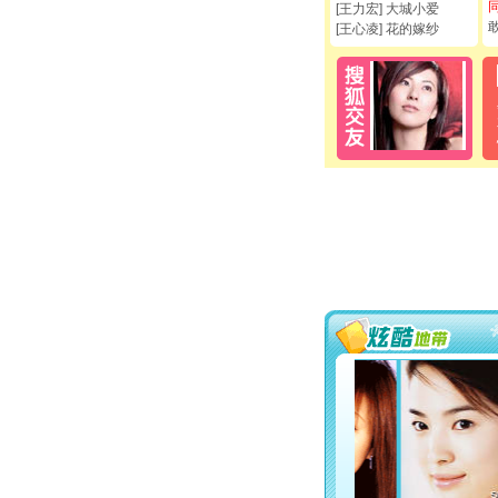
[王力宏] 大城小爱
[王心凌] 花的嫁纱