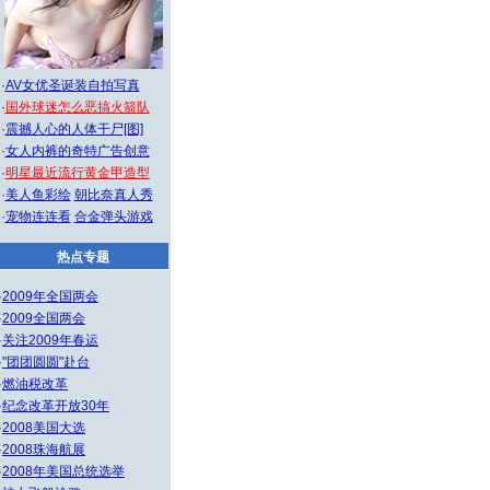
·
AV女优圣诞装自拍写真
·
国外球迷怎么恶搞火箭队
·
震撼人心的人体干尸[图]
·
女人内裤的奇特广告创意
·
明星最近流行黄金甲造型
·
美人鱼彩绘
朝比奈真人秀
·
宠物连连看
合金弹头游戏
热点专题
·
2009年全国两会
·
2009全国两会
·
关注2009年春运
·
"团团圆圆"赴台
·
燃油税改革
·
纪念改革开放30年
·
2008美国大选
·
2008珠海航展
·
2008年美国总统选举