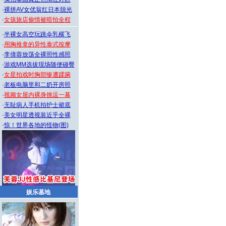
·
裸拼AV女优翁红日本脱光
·
女孩旅店偷情被暗拍全程
·
半裸女高空玩跳伞乳横飞
·
用胸推拿的异性泰式按摩
·
李倩蓉放荡全裸照性感照
·
游戏MM选拔现场随便碰臀
·
女星拍戏时胸部惨遭蹂躏
·
老板电脑里和二奶开房照
·
视频女屋内裸身挑逗一幕
·
无耻病人手机拍护士裙底
·
美女明星透视装近乎全裸
·
惊！世界各地的怪物(图)
娱乐基地