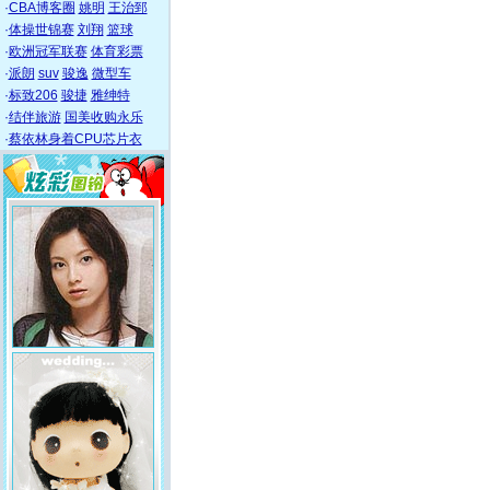
·
CBA博客圈
姚明
王治郅
·
体操世锦赛
刘翔
篮球
·
欧洲冠军联赛
体育彩票
·
派朗
suv
骏逸
微型车
·
标致206
骏捷
雅绅特
·
结伴旅游
国美收购永乐
·
蔡依林身着CPU芯片衣