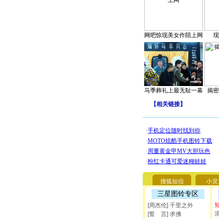
网吧惊现美女作陪上网
现
马季葬礼上最无耻一幕
揭密
【
相关链接
】
搜狐短信
小灵
三星图铃专区
[周杰伦] 千里之外
[誓 言] 求佛