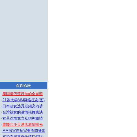
百姓论坛
·
泰国情侣流行拍的全裸照
·
21岁大学MM网络征友(图)
·
日本超女选秀必须亮内裤
·
台湾辣妹的激情艳舞表演
·
女星沙滩竟当众吻胸激情
·
曹颖印小天酒店激情曝光
·
MM浴室自拍完美浑圆身体
·
实拍泰国真正色情红灯区