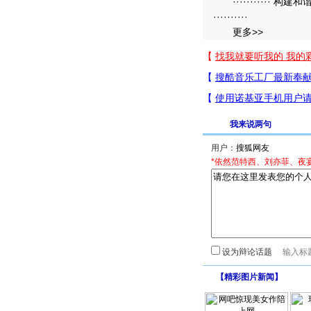
··········· 构建
··········
更多>>
我来说两句
用户：
*依然范特西、刘亦菲、夜
设为辩论话题
【
精彩图片新闻
】