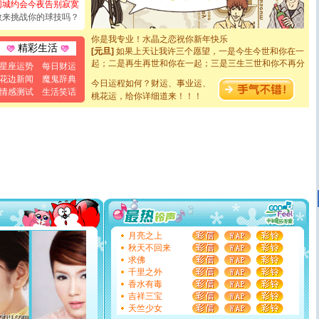
同城约会今夜告别寂寞
[元旦]
看到你我会触电；看不到你我要充电；没有你我会
敢来挑战你的球技吗？
断电。爱你是我职业，想你是我事业，抱你是我特长，吻
你是我专业！水晶之恋祝你新年快乐
[元旦]
如果上天让我许三个愿望，一是今生今世和你在一
精彩生活
起；二是再生再世和你在一起；三是三生三世和你不再分
星座运势
每日财运
离。水晶之恋祝你新年快乐
花边新闻
魔鬼辞典
[元旦]
当我狠下心扭头离去那一刻，你在我身后无助地哭
今日运程如何？财运、事业运、
情感测试
生活笑话
泣，这痛楚让我明白我多么爱你。我转身抱住你：这猪不
桃花运，给你详细道来！！！
卖了。水晶之恋祝你新年快乐。
[春节]
风柔雨润好月圆，半岛铁盒伴身边，每日尽显开心
颜！冬去春来似水如烟，劳碌人生需尽欢！听一曲轻歌，
道一声平安！新年吉祥万事如愿
[春节]
传说薰衣草有四片叶子：第一片叶子是信仰，第二
片叶子是希望，第三片叶子是爱情，第四片叶子是幸运。
送你一棵薰衣草，愿你新年快乐！
[圣诞节]
圣诞节到了，想想没什么送给你的，又不打算给
你太多，只有给你五千万：千万快乐！千万要健康！千万
要平安！千万要知足！千万不要忘记我！
[圣诞节]
不只这样的日子才会想起你,而是这样的日子才
月亮之上
能正大光明地骚扰你,告诉你,圣诞要快乐!新年要快乐!天天
秋天不回来
都要快乐噢!
求佛
[圣诞节]
奉上一颗祝福的心,在这个特别的日子里,愿幸福,
千里之外
如意,快乐,鲜花,一切美好的祝愿与你同在.圣诞快乐!
香水有毒
[元旦]
看到你我会触电；看不到你我要充电；没有你我会
吉祥三宝
断电。爱你是我职业，想你是我事业，抱你是我特长，吻
天竺少女
你是我专业！水晶之恋祝你新年快乐