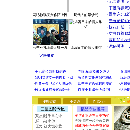
·
纪念逝者
太
·
丁俊晖豪宅
·
野生东北虎
网吧惊现美女作陪上网
现代人的婚纱照
·
专家辩论伪
·
校花口述：
·
女白领祼体
·
曹颖印小天
·
诡秘莫测：
马季葬礼上最无耻一幕
揭密日本的情人旅馆
【
相关链接
】
[圣诞节]
你太多，
要平安！
搜狐短信
小灵通
性感丽人
[圣诞节]
三星图铃专区
精品专题推荐
能正大光明
都要快乐噢
短信企业通秀百变功能
[周杰伦] 千里之外
[圣诞节]
浪漫情怀一起漫步音乐
[誓 言] 求佛
如意,快乐
同城约会今夜告别寂寞
[王力宏] 大城小爱
[元旦]
看