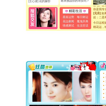
敢来挑战你的球技吗？
[王心凌] 花的嫁纱
断电。爱
你是我专
精彩生活
[元旦]
如
起；二是
星座运势
每日财运
离。水晶
花边新闻
魔鬼辞典
今日运程
[元旦]
当
情感测试
生活笑话
桃花运，
泣，这痛
卖了。水
[春节]
风
颜！冬去
道一声平
[春节]
传
片叶子是
送你一棵
[圣诞节]
你太多，
要平安！
[圣诞节]
能正大光明
都要快乐噢
[圣诞节]
如意,快乐
[元旦]
看
断电。爱
你是我专
[元旦]
如