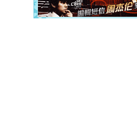
起；二是
离。水晶
[元旦]
当
泣，这痛
卖了。水
[春节]
风
颜！冬去
道一声平
[春节]
传
片叶子是
送你一棵