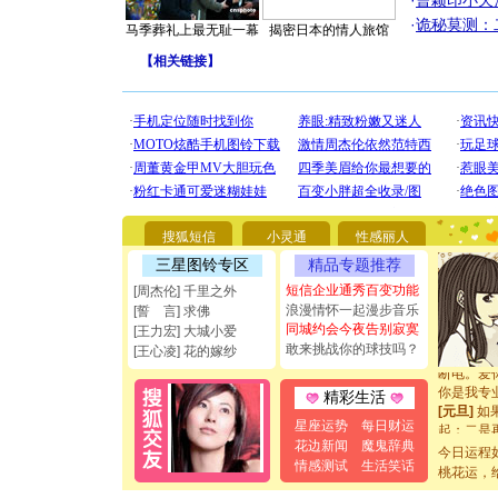
·
曹颖印小天
·
诡秘莫测：
马季葬礼上最无耻一幕
揭密日本的情人旅馆
【
相关链接
】
[圣诞节]
你太多，
要平安！
搜狐短信
小灵通
性感丽人
[圣诞节]
三星图铃专区
精品专题推荐
能正大光明
都要快乐噢
短信企业通秀百变功能
[周杰伦] 千里之外
[圣诞节]
浪漫情怀一起漫步音乐
[誓 言] 求佛
如意,快乐
同城约会今夜告别寂寞
[王力宏] 大城小爱
[元旦]
看
敢来挑战你的球技吗？
[王心凌] 花的嫁纱
断电。爱
你是我专
精彩生活
[元旦]
如
起；二是
星座运势
每日财运
离。水晶
花边新闻
魔鬼辞典
今日运程
[元旦]
当
情感测试
生活笑话
桃花运，
泣，这痛
卖了。水