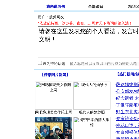
我来说两句
全部跟贴
精华
用户：
*依然范特西、刘亦菲、夜宴……网罗天下热词的输入法！
设为辩论话题
【热门新闻推
【
精彩图片新闻
】
·
萨达姆绞刑
·
公安部发A
·
纪念逝者
太
·
丁俊晖豪宅
·
野生东北虎
网吧惊现美女作陪上网
现代人的婚纱照
·
专家辩论伪
·
校花口述：
·
女白领祼体