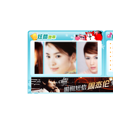
[春节]
风
颜！冬去
道一声平
[春节]
传
片叶子是
送你一棵
[圣诞节]
你太多，
要平安！
[圣诞节]
能正大光明
都要快乐噢
[圣诞节]
如意,快乐
[元旦]
看
断电。爱
你是我专
[元旦]
如
起；二是
离。水晶
[元旦]
当
泣，这痛
卖了。水
[春节]
风
颜！冬去
道一声平