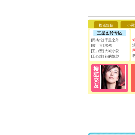
搜狐短信
小灵
三星图铃专区
[周杰伦] 千里之外
[誓 言] 求佛
[王力宏] 大城小爱
[王心凌] 花的嫁纱