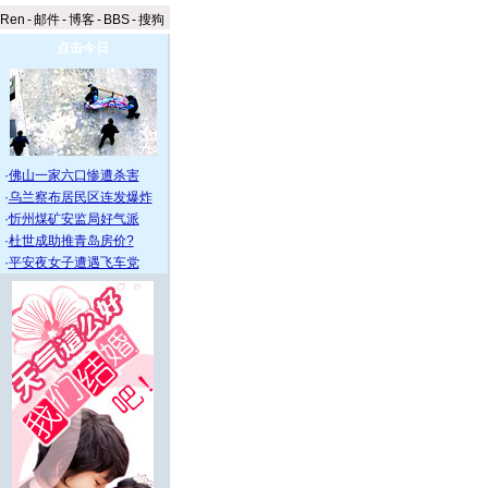
aRen
-
邮件
-
博客
-
BBS
-
搜狗
点击今日
·
佛山一家六口惨遭杀害
·
乌兰察布居民区连发爆炸
·
忻州煤矿安监局好气派
·
杜世成助推青岛房价?
·
平安夜女子遭遇飞车党