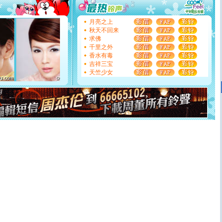
你太多，只有给你五千万：千万快乐！千万要健康！千万
要平安！千万要知足！千万不要忘记我！
[圣诞节]
不只这样的日子才会想起你,而是这样的日子才
月亮之上
能正大光明地骚扰你,告诉你,圣诞要快乐!新年要快乐!天天
秋天不回来
都要快乐噢!
求佛
[圣诞节]
奉上一颗祝福的心,在这个特别的日子里,愿幸福,
千里之外
如意,快乐,鲜花,一切美好的祝愿与你同在.圣诞快乐!
香水有毒
[元旦]
看到你我会触电；看不到你我要充电；没有你我会
吉祥三宝
断电。爱你是我职业，想你是我事业，抱你是我特长，吻
天竺少女
你是我专业！水晶之恋祝你新年快乐
[元旦]
如果上天让我许三个愿望，一是今生今世和你在一
起；二是再生再世和你在一起；三是三生三世和你不再分
离。水晶之恋祝你新年快乐
[元旦]
当我狠下心扭头离去那一刻，你在我身后无助地哭
泣，这痛楚让我明白我多么爱你。我转身抱住你：这猪不
卖了。水晶之恋祝你新年快乐。
[春节]
风柔雨润好月圆，半岛铁盒伴身边，每日尽显开心
颜！冬去春来似水如烟，劳碌人生需尽欢！听一曲轻歌，
道一声平安！新年吉祥万事如愿
[春节]
传说薰衣草有四片叶子：第一片叶子是信仰，第二
片叶子是希望，第三片叶子是爱情，第四片叶子是幸运。
送你一棵薰衣草，愿你新年快乐！