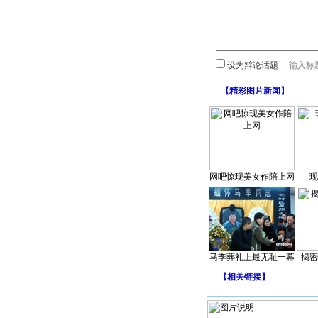
设为辩论话题
【
精彩图片新闻
】
网吧惊现美女作陪上网
现
马季葬礼上最无耻一幕
揭密
【
相关链接
】