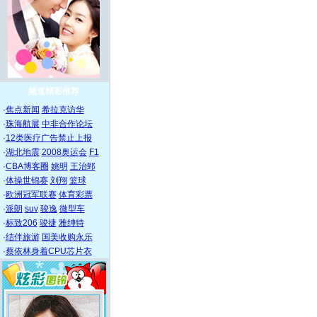
频道精彩推荐
·
焦点新闻
希拉克访华
·
珠海航展
中非合作论坛
·
12类医疗广告禁止上报
·
湖北地震
2008奥运会
F1
·
CBA博客圈
姚明
王治郅
·
体操世锦赛
刘翔
篮球
·
欧洲冠军联赛
体育彩票
·
派朗
suv
骏逸
微型车
·
标致206
骏捷
雅绅特
·
结伴旅游
国美收购永乐
·
蔡依林身着CPU芯片衣