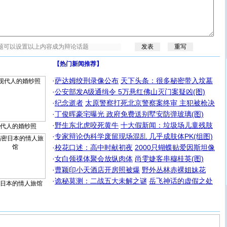
【热门新闻推荐】
·
萨达姆绞刑录像公布
天下头条：很多秘密带入坟墓
·
公安部发A级通缉令 5万悬红佛山灭门案疑凶(图)
·
纪念逝者
太原警察打死北京警察案终审 主犯被枪决
·
丁俊晖豪宅曝光 政府免费送别墅安防弹玻璃(图)
·
野生东北虎咬死黄牛
十大假新闻：垃圾场儿童残肢
代人的婚纱照
·
专家辩论伪科学废留现场混乱 几乎成肢体PK(组图)
·
校花口述：高中时献初夜
2000只蝴蝶贴爱因斯坦像
·
女白领祼体聚会放纵肉体
尚雯婕客串穆桂英(图)
·
曹颖印小天酒店开房照被爆
野外丛林赤裸姐妹花
·
诡秘莫测：二战五大未解之谜
岳飞神话的虚假之处
日本的情人旅馆