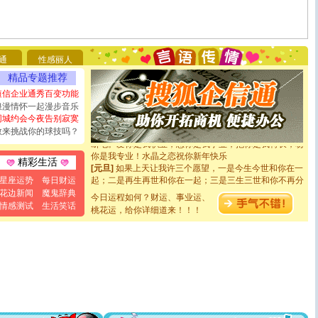
[圣诞节]
圣诞节到了，想想没什么送给你的，又不打算给
你太多，只有给你五千万：千万快乐！千万要健康！千万
要平安！千万要知足！千万不要忘记我！
通
性感丽人
[圣诞节]
不只这样的日子才会想起你,而是这样的日子才
精品专题推荐
能正大光明地骚扰你,告诉你,圣诞要快乐!新年要快乐!天天
都要快乐噢!
短信企业通秀百变功能
[圣诞节]
奉上一颗祝福的心,在这个特别的日子里,愿幸福,
浪漫情怀一起漫步音乐
如意,快乐,鲜花,一切美好的祝愿与你同在.圣诞快乐!
同城约会今夜告别寂寞
[元旦]
看到你我会触电；看不到你我要充电；没有你我会
敢来挑战你的球技吗？
断电。爱你是我职业，想你是我事业，抱你是我特长，吻
你是我专业！水晶之恋祝你新年快乐
精彩生活
[元旦]
如果上天让我许三个愿望，一是今生今世和你在一
起；二是再生再世和你在一起；三是三生三世和你不再分
星座运势
每日财运
离。水晶之恋祝你新年快乐
花边新闻
魔鬼辞典
今日运程如何？财运、事业运、
[元旦]
当我狠下心扭头离去那一刻，你在我身后无助地哭
情感测试
生活笑话
泣，这痛楚让我明白我多么爱你。我转身抱住你：这猪不
桃花运，给你详细道来！！！
卖了。水晶之恋祝你新年快乐。
[春节]
风柔雨润好月圆，半岛铁盒伴身边，每日尽显开心
颜！冬去春来似水如烟，劳碌人生需尽欢！听一曲轻歌，
道一声平安！新年吉祥万事如愿
[春节]
传说薰衣草有四片叶子：第一片叶子是信仰，第二
片叶子是希望，第三片叶子是爱情，第四片叶子是幸运。
送你一棵薰衣草，愿你新年快乐！
[圣诞节]
圣诞节到了，想想没什么送给你的，又不打算给