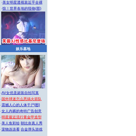
·
美女明星透视装近乎全裸
·
惊！世界各地的怪物(图)
娱乐基地
·
AV女优圣诞装自拍写真
·
国外球迷怎么恶搞火箭队
·
震撼人心的人体干尸[图]
·
女人内裤的奇特广告创意
·
明星最近流行黄金甲造型
·
美人鱼彩绘
朝比奈真人秀
·
宠物连连看
合金弹头游戏