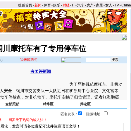
搜狐首页
-
新闻
-
体育
-
娱乐
-
财经
-
IT
-
汽车
-
房产
-
家居
-
女人
-
TV
-
Chin
铜川摩托车有了专用停车位
我来说两句
00
有奖评新闻
】
为了严格规范摩托车、非机动
人安全，铜川市交警支队一大队近日在矿务局中心医院、文化宫等
机动车停放点，对非机动车、摩托车实施了归位管理。记者张海鹏摄
全部跟贴
精华区
辩论区
匿名发表：
隐藏地址：
宴……网罗天下热词的输入法！