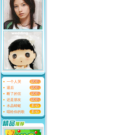
一个人哭
退后
断了的弦
还是朋友
水晶蜻蜓
唱给你的歌