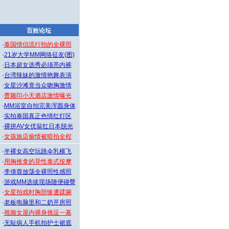
百姓论坛
·
泰国情侣流行拍的全裸照
·
21岁大学MM网络征友(图)
·
日本超女选秀必须亮内裤
·
台湾辣妹的激情艳舞表演
·
女星沙滩竟当众吻胸激情
·
曹颖印小天酒店激情曝光
·
MM浴室自拍完美浑圆身体
·
实拍泰国真正色情红灯区
·
裸拼AV女优翁红日本脱光
·
女孩旅店偷情被暗拍全程
·
半裸女高空玩跳伞乳横飞
·
用胸推拿的异性泰式按摩
·
李倩蓉放荡全裸照性感照
·
游戏MM选拔现场随便碰臀
·
女星拍戏时胸部惨遭蹂躏
·
老板电脑里和二奶开房照
·
视频女屋内裸身挑逗一幕
·
无耻病人手机拍护士裙底