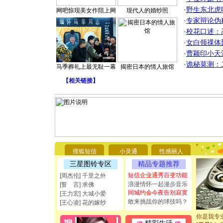
·
野生东北虎
网吧惊现美女作陪上网
现代人的婚纱照
·
专家辩论伪
·
校花口述：
·
女白领祼体
·
曹颖印小天
·
诡秘莫测：
马季葬礼上最无耻一幕
揭密日本的情人旅馆
【
相关链接
】
[圣诞节]
你太多，
要平安！
搜狐短信
小灵通
性感丽人
[圣诞节]
能正大光明
三星图铃专区
精品专题推荐
都要快乐噢
短信企业通秀百变功能
[周杰伦] 千里之外
[圣诞节]
浪漫情怀一起漫步音乐
[誓 言] 求佛
如意,快乐
同城约会今夜告别寂寞
[王力宏] 大城小爱
[元旦]
看
敢来挑战你的球技吗？
[王心凌] 花的嫁纱
断电。爱
你是我专
[元旦]
如