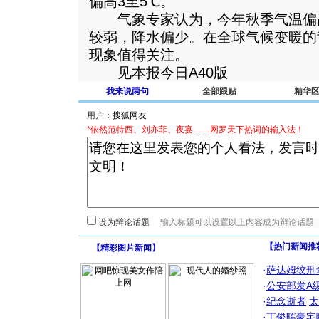
偏高3至5℃。
气象专家认为，今年秋季气温偏
较弱，降水偏少。在全球气候变暖的
现象值得关注。
见本报今日A40版
我来说两句
全部跟贴
精华
用户：
*依然范特西、刘亦菲、夜宴……网罗天下热词的输入法！
设为辩论话题
【热门新闻推
【
精彩图片新闻
】
·
萨达姆绞刑
·
公安部发A
·
纪念逝者
太
·
丁俊晖豪宅