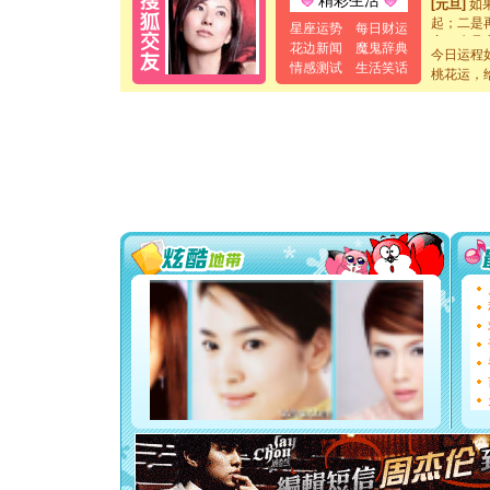
精彩生活
起；二是
星座运势
每日财运
离。水晶
花边新闻
魔鬼辞典
[元旦]
当
今日运程
情感测试
生活笑话
泣，这痛
桃花运，
卖了。水
[春节]
风
颜！冬去
道一声平
[春节]
传
片叶子是
送你一棵
[圣诞节]
你太多，
要平安！
[圣诞节]
能正大光明
都要快乐噢
[圣诞节]
如意,快乐
[元旦]
看
断电。爱
你是我专
[元旦]
如
起；二是
离。水晶
[元旦]
当