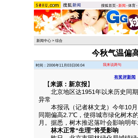
搜狐首页
-
新闻
-
体育
-
新闻中心
>
综合
今秋气温偏高2
我来说两句
时间：2006年11月03日06:04
有奖评新闻
【
来源：新京报
】
北京地区达1951年以来历史同期
异常
本报讯（记者林文龙）今年10月
同期偏高2.7℃，使得城市绿化树木
月。据悉，树木推迟落叶会影响明年
林木正常“生理”将受影响