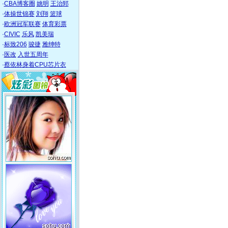
·
CBA博客圈
姚明
王治郅
·
体操世锦赛
刘翔
篮球
·
欧洲冠军联赛
体育彩票
·
CIVIC
乐风
凯美瑞
·
标致206
骏捷
雅绅特
·
医改
入世五周年
·
蔡依林身着CPU芯片衣