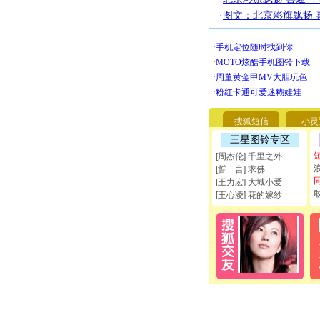
·
图文：北京彩旗飘扬 
搜狐短信
小灵
三星图铃专区
[周杰伦] 千里之外
[誓 言] 求佛
[王力宏] 大城小爱
[王心凌] 花的嫁纱