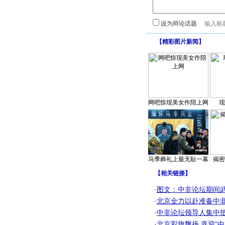
设为辩论话题
【
精彩图片新闻
】
网吧惊现美女作陪上网
现
马季葬礼上最无耻一幕
揭密
【
相关链接
】
·
图文：中非论坛期间
·
北京全力以赴准备中
·
中非论坛领导人集中抵
·
北京彩旗飘扬 喜迎“中