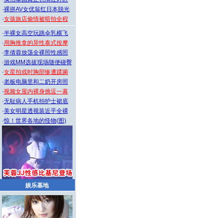
·
裸拼AV女优翁红日本脱光
·
女孩旅店偷情被暗拍全程
·
半裸女高空玩跳伞乳横飞
·
用胸推拿的异性泰式按摩
·
李倩蓉放荡全裸照性感照
·
游戏MM选拔现场随便碰臀
·
女星拍戏时胸部惨遭蹂躏
·
老板电脑里和二奶开房照
·
视频女屋内裸身挑逗一幕
·
无耻病人手机拍护士裙底
·
美女明星透视装近乎全裸
·
惊！世界各地的怪物(图)
娱乐基地