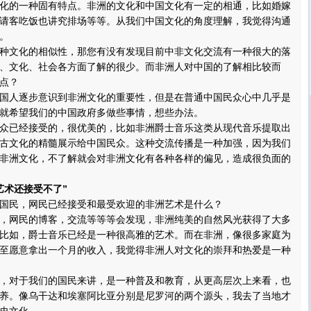
的一种固有特点。非洲的文化和中国文化有一定的相通，比如婚嫁
请客吃饭也讲究排场等等。从我们中国文化的角度理解，我觉得沟通
。
文化的相似性，那您有没有发现目前中非文化交流有一种很大的落
、文化、社会各方面了解的很少。而非洲人对中国的了解相比较而
点？
人逐步意识到非洲文化的重要性，但是在普通中国民众心中几乎是
就希望我们的中国政府多做些事情，想些办法。
已经接受的，很优美的，比如非洲爵士音乐这类从现代音乐提取出
古文化的精髓展示给中国民众。这种交流传播是一种加强，因为我们
非洲文化，不了解就会对非洲文化有各种各样的偏见，造成很负面的
艺术还接受不了”
民，网民已经接受和最受欢迎的非洲艺术是什么？
网民的博客，交流等等等会发现，非洲纯美的自然风光获得了大多
比如，爵士音乐已经是一种很高雅的艺术。而在非洲，像很多家庭为
至愿意拿出一个月的收入，我觉得非洲人对文化的崇拜和热爱是一种
对于我们的国民来讲，是一种普及和教育，从更高层次上来看，也
养。像乌干达和埃塞阿比亚分别是尼罗河的两个源头，我去了当地才