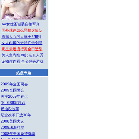
·
AV女优圣诞装自拍写真
·
国外球迷怎么恶搞火箭队
·
震撼人心的人体干尸[图]
·
女人内裤的奇特广告创意
·
明星最近流行黄金甲造型
·
美人鱼彩绘
朝比奈真人秀
·
宠物连连看
合金弹头游戏
热点专题
·
2009年全国两会
·
2009全国两会
·
关注2009年春运
·
"团团圆圆"赴台
·
燃油税改革
·
纪念改革开放30年
·
2008美国大选
·
2008珠海航展
·
2008年美国总统选举