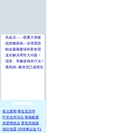
频道精彩推荐
·
焦点新闻
希拉克访华
·
中非合作论坛
珠海航展
·
东盟博览会
霍英东病逝
·
湖北地震
2008奥运会
F1