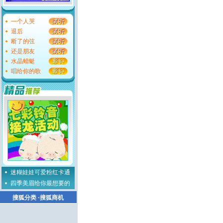
一个人哭
退后
断了的弦
还是朋友
水晶蜻蜓
唱给你的歌
迷糊娃娃可爱粉红卡通
四季美眉给你最想要的
搜狐分类
·
搜狐商机