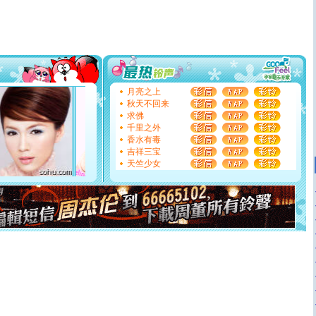
片叶子是希望，第三片叶子是爱情，第四片叶子是幸运。
送你一棵薰衣草，愿你新年快乐！
[圣诞节]
圣诞节到了，想想没什么送给你的，又不打算给
你太多，只有给你五千万：千万快乐！千万要健康！千万
要平安！千万要知足！千万不要忘记我！
[圣诞节]
不只这样的日子才会想起你,而是这样的日子才
能正大光明地骚扰你,告诉你,圣诞要快乐!新年要快乐!天天
都要快乐噢!
月亮之上
[圣诞节]
奉上一颗祝福的心,在这个特别的日子里,愿幸福,
秋天不回来
如意,快乐,鲜花,一切美好的祝愿与你同在.圣诞快乐!
求佛
[元旦]
看到你我会触电；看不到你我要充电；没有你我会
千里之外
断电。爱你是我职业，想你是我事业，抱你是我特长，吻
香水有毒
你是我专业！水晶之恋祝你新年快乐
吉祥三宝
[元旦]
如果上天让我许三个愿望，一是今生今世和你在一
天竺少女
起；二是再生再世和你在一起；三是三生三世和你不再分
离。水晶之恋祝你新年快乐
[元旦]
当我狠下心扭头离去那一刻，你在我身后无助地哭
泣，这痛楚让我明白我多么爱你。我转身抱住你：这猪不
卖了。水晶之恋祝你新年快乐。
[春节]
风柔雨润好月圆，半岛铁盒伴身边，每日尽显开心
颜！冬去春来似水如烟，劳碌人生需尽欢！听一曲轻歌，
道一声平安！新年吉祥万事如愿
[春节]
传说薰衣草有四片叶子：第一片叶子是信仰，第二
片叶子是希望，第三片叶子是爱情，第四片叶子是幸运。
送你一棵薰衣草，愿你新年快乐！