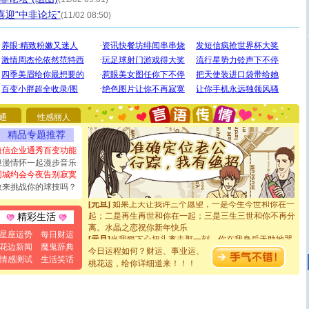
喜迎“中非论坛”
(11/02 08:50)
[圣诞节]
圣诞节到了，想想没什么送给你的，又不打算给
你太多，只有给你五千万：千万快乐！千万要健康！千万
要平安！千万要知足！千万不要忘记我！
[圣诞节]
不只这样的日子才会想起你,而是这样的日子才
能正大光明地骚扰你,告诉你,圣诞要快乐!新年要快乐!天天
通
性感丽人
都要快乐噢!
精品专题推荐
[圣诞节]
奉上一颗祝福的心,在这个特别的日子里,愿幸福,
如意,快乐,鲜花,一切美好的祝愿与你同在.圣诞快乐!
短信企业通秀百变功能
[元旦]
看到你我会触电；看不到你我要充电；没有你我会
浪漫情怀一起漫步音乐
断电。爱你是我职业，想你是我事业，抱你是我特长，吻
同城约会今夜告别寂寞
你是我专业！水晶之恋祝你新年快乐
敢来挑战你的球技吗？
[元旦]
如果上天让我许三个愿望，一是今生今世和你在一
起；二是再生再世和你在一起；三是三生三世和你不再分
精彩生活
离。水晶之恋祝你新年快乐
[元旦]
当我狠下心扭头离去那一刻，你在我身后无助地哭
星座运势
每日财运
泣，这痛楚让我明白我多么爱你。我转身抱住你：这猪不
花边新闻
魔鬼辞典
今日运程如何？财运、事业运、
卖了。水晶之恋祝你新年快乐。
情感测试
生活笑话
桃花运，给你详细道来！！！
[春节]
风柔雨润好月圆，半岛铁盒伴身边，每日尽显开心
颜！冬去春来似水如烟，劳碌人生需尽欢！听一曲轻歌，
道一声平安！新年吉祥万事如愿
[春节]
传说薰衣草有四片叶子：第一片叶子是信仰，第二