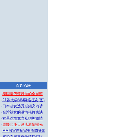
百姓论坛
·
泰国情侣流行拍的全裸照
·
21岁大学MM网络征友(图)
·
日本超女选秀必须亮内裤
·
台湾辣妹的激情艳舞表演
·
女星沙滩竟当众吻胸激情
·
曹颖印小天酒店激情曝光
·
MM浴室自拍完美浑圆身体
·
实拍泰国真正色情红灯区