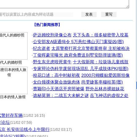
【热门新闻推荐】
·
萨达姆绞刑录像公布
天下头条：很多秘密带入坟墓
·
公安部发A级通缉令 5万悬红佛山灭门案疑凶(图)
·
纪念逝者
太原警察打死北京警察案终审 主犯被枪决
·
丁俊晖豪宅曝光 政府免费送别墅安防弹玻璃(图)
·
野生东北虎咬死黄牛
十大假新闻：垃圾场儿童残肢
代人的婚纱照
·
专家辩论伪科学废留现场混乱 几乎成肢体PK(组图)
·
校花口述：高中时献初夜
2000只蝴蝶贴爱因斯坦像
·
女白领祼体聚会放纵肉体
尚雯婕客串穆桂英(图)
·
曹颖印小天酒店开房照被爆
野外丛林赤裸姐妹花
·
诡秘莫测：二战五大未解之谜
岳飞神话的虚假之处
日本的情人旅馆
武警封存车辆
(11/02 16:15)
非论坛
(11/02 07:59)
京 长安街沿线今上午限行
(11/02 03:17)
非论坛”(组图)
(11/02 09:01)