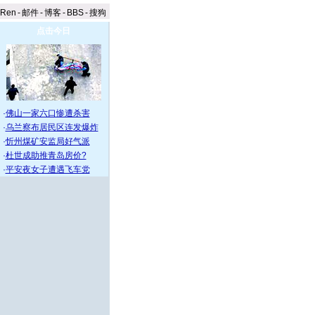
aRen
-
邮件
-
博客
-
BBS
-
搜狗
点击今日
·
佛山一家六口惨遭杀害
·
乌兰察布居民区连发爆炸
·
忻州煤矿安监局好气派
·
杜世成助推青岛房价?
·
平安夜女子遭遇飞车党