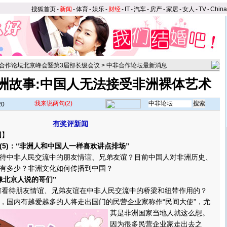
搜狐首页
-
新闻
-
体育
-
娱乐
-
财经
-
IT
-
汽车
-
房产
-
家居
-
女人
-
TV
-
Chin
合作论坛北京峰会暨第3届部长级会议
>
中非合作论坛最新消息
洲故事:中国人无法接受非洲裸体艺术
我来说两句
(2)
20
有奖评新闻
网
】
)：“非洲人和中国人一样喜欢讲点排场”
中非人民交流中的朋友情谊、兄弟友谊？目前中国人对非洲历史、
有多少？非洲文化如何传播到中国？
像北京人说的哥们”
看待朋友情谊、兄弟友谊在中非人民交流中的桥梁和纽带作用的？
国内有越爱越多的人将走出国门的民营企业家称作“民间大使”，尤
其是非洲国家当地人就这么想。
因为很多民营企业家走出去之