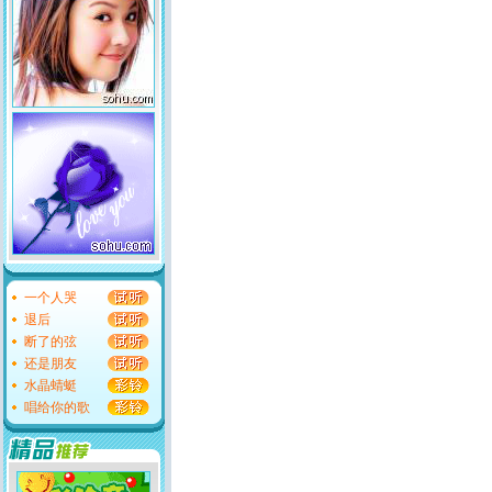
一个人哭
退后
断了的弦
还是朋友
水晶蜻蜓
唱给你的歌