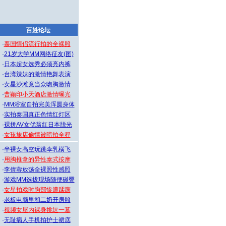
百姓论坛
·
泰国情侣流行拍的全裸照
·
21岁大学MM网络征友(图)
·
日本超女选秀必须亮内裤
·
台湾辣妹的激情艳舞表演
·
女星沙滩竟当众吻胸激情
·
曹颖印小天酒店激情曝光
·
MM浴室自拍完美浑圆身体
·
实拍泰国真正色情红灯区
·
裸拼AV女优翁红日本脱光
·
女孩旅店偷情被暗拍全程
·
半裸女高空玩跳伞乳横飞
·
用胸推拿的异性泰式按摩
·
李倩蓉放荡全裸照性感照
·
游戏MM选拔现场随便碰臀
·
女星拍戏时胸部惨遭蹂躏
·
老板电脑里和二奶开房照
·
视频女屋内裸身挑逗一幕
·
无耻病人手机拍护士裙底