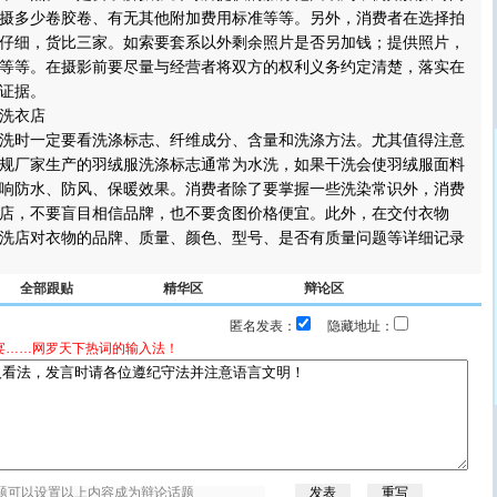
摄多少卷胶卷、有无其他附加费用标准等等。另外，消费者在选择拍
仔细，货比三家。如索要套系以外剩余照片是否另加钱；提供照片，
等等。在摄影前要尽量与经营者将双方的权利义务约定清楚，落实在
证据。
洗衣店
时一定要看洗涤标志、纤维成分、含量和洗涤方法。尤其值得注意
规厂家生产的羽绒服洗涤标志通常为水洗，如果干洗会使羽绒服面料
响防水、防风、保暖效果。消费者除了要掌握一些洗染常识外，消费
店，不要盲目相信品牌，也不要贪图价格便宜。此外，在交付衣物
洗店对衣物的品牌、质量、颜色、型号、是否有质量问题等详细记录
全部跟贴
精华区
辩论区
匿名发表：
隐藏地址：
宴……网罗天下热词的输入法！