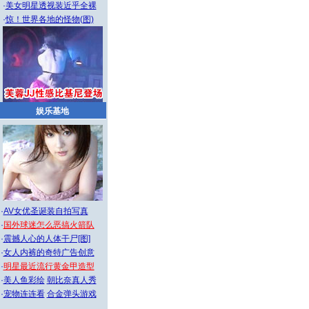
·
美女明星透视装近乎全裸
·
惊！世界各地的怪物(图)
娱乐基地
·
AV女优圣诞装自拍写真
·
国外球迷怎么恶搞火箭队
·
震撼人心的人体干尸[图]
·
女人内裤的奇特广告创意
·
明星最近流行黄金甲造型
·
美人鱼彩绘
朝比奈真人秀
·
宠物连连看
合金弹头游戏