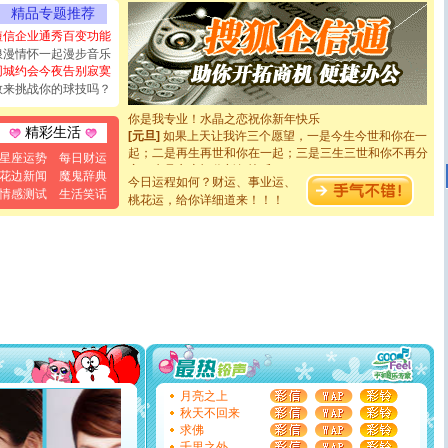
能正大光明地骚扰你,告诉你,圣诞要快乐!新年要快乐!天天
精品专题推荐
都要快乐噢!
短信企业通秀百变功能
[圣诞节]
奉上一颗祝福的心,在这个特别的日子里,愿幸福,
浪漫情怀一起漫步音乐
如意,快乐,鲜花,一切美好的祝愿与你同在.圣诞快乐!
同城约会今夜告别寂寞
[元旦]
看到你我会触电；看不到你我要充电；没有你我会
敢来挑战你的球技吗？
断电。爱你是我职业，想你是我事业，抱你是我特长，吻
你是我专业！水晶之恋祝你新年快乐
[元旦]
如果上天让我许三个愿望，一是今生今世和你在一
精彩生活
起；二是再生再世和你在一起；三是三生三世和你不再分
星座运势
每日财运
离。水晶之恋祝你新年快乐
花边新闻
魔鬼辞典
[元旦]
当我狠下心扭头离去那一刻，你在我身后无助地哭
今日运程如何？财运、事业运、
情感测试
生活笑话
泣，这痛楚让我明白我多么爱你。我转身抱住你：这猪不
桃花运，给你详细道来！！！
卖了。水晶之恋祝你新年快乐。
[春节]
风柔雨润好月圆，半岛铁盒伴身边，每日尽显开心
颜！冬去春来似水如烟，劳碌人生需尽欢！听一曲轻歌，
道一声平安！新年吉祥万事如愿
[春节]
传说薰衣草有四片叶子：第一片叶子是信仰，第二
片叶子是希望，第三片叶子是爱情，第四片叶子是幸运。
送你一棵薰衣草，愿你新年快乐！
[圣诞节]
圣诞节到了，想想没什么送给你的，又不打算给
你太多，只有给你五千万：千万快乐！千万要健康！千万
要平安！千万要知足！千万不要忘记我！
[圣诞节]
不只这样的日子才会想起你,而是这样的日子才
月亮之上
能正大光明地骚扰你,告诉你,圣诞要快乐!新年要快乐!天天
秋天不回来
都要快乐噢!
求佛
[圣诞节]
奉上一颗祝福的心,在这个特别的日子里,愿幸福,
千里之外