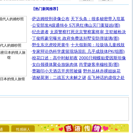
【热门新闻推荐】
·
萨达姆绞刑录像公布
天下头条：很多秘密带入坟墓
·
公安部发A级通缉令 5万悬红佛山灭门案疑凶(图)
·
纪念逝者
太原警察打死北京警察案终审 主犯被枪决
·
丁俊晖豪宅曝光 政府免费送别墅安防弹玻璃(图)
·
野生东北虎咬死黄牛
十大假新闻：垃圾场儿童残肢
代人的婚纱照
·
专家辩论伪科学废留现场混乱 几乎成肢体PK(组图)
·
校花口述：高中时献初夜
2000只蝴蝶贴爱因斯坦像
·
女白领祼体聚会放纵肉体
尚雯婕客串穆桂英(图)
·
曹颖印小天酒店开房照被爆
野外丛林赤裸姐妹花
·
诡秘莫测：二战五大未解之谜
岳飞神话的虚假之处
日本的情人旅馆
[圣诞节]
圣诞节到了，想想没什么送给你的，又不打算给
你太多，只有给你五千万：千万快乐！千万要健康！千万
要平安！千万要知足！千万不要忘记我！
通
性感丽人
[圣诞节]
不只这样的日子才会想起你,而是这样的日子才