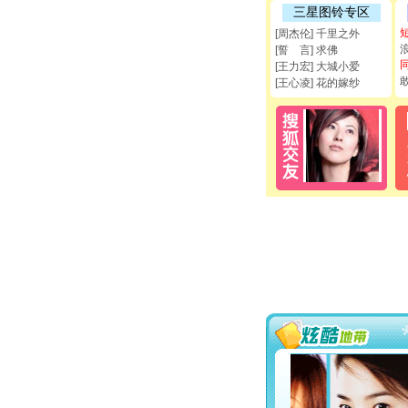
三星图铃专区
[周杰伦] 千里之外
[誓 言] 求佛
[王力宏] 大城小爱
[王心凌] 花的嫁纱