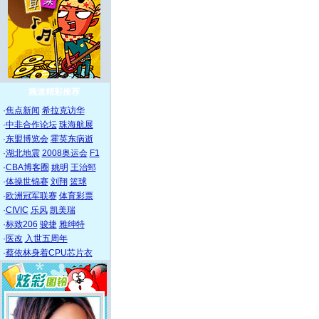
频道精彩推荐
·
焦点新闻
希拉克访华
·
中非合作论坛
珠海航展
·
东盟博览会
霍英东病逝
·
湖北地震
2008奥运会
F1
·
CBA博客圈
姚明
王治郅
·
体操世锦赛
刘翔
篮球
·
欧洲冠军联赛
体育彩票
·
CIVIC
乐风
凯美瑞
·
标致206
骏捷
雅绅特
·
医改
入世五周年
·
蔡依林身着CPU芯片衣