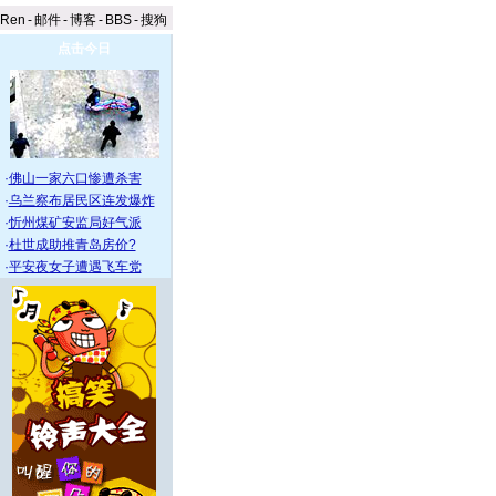
aRen
-
邮件
-
博客
-
BBS
-
搜狗
点击今日
·
佛山一家六口惨遭杀害
·
乌兰察布居民区连发爆炸
·
忻州煤矿安监局好气派
·
杜世成助推青岛房价?
·
平安夜女子遭遇飞车党