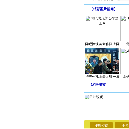
【
精彩图片新闻
】
网吧惊现美女作陪上网
现
马季葬礼上最无耻一幕
揭密
【
相关链接
】
搜狐短信
小灵