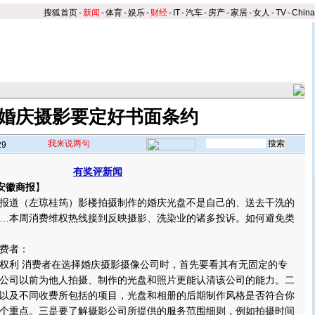
搜狐首页
-
新闻
-
体育
-
娱乐
-
财经
-
IT
-
汽车
-
房产
-
家居
-
女人
-
TV
-
Chin
婚庆摄影要定好书面条约
我来说两句
29
有奖评新闻
安徽商报
】
2报道（左琼桂筠）影楼拍摄制作的婚庆光盘不是自己的、送去干洗的
…本周消费维权热线接到反映摄影、洗染业的诸多投诉。如何避免类
费者：
利 消费者在选择婚庆摄影摄像公司时，首先要看其有无固定的专
公司以前为他人拍摄、制作的光盘和照片更能认清该公司的能力。
二
以及不同收费所包括的项目，光盘和相册的后期制作风格是否符合你
个重点。三是要了解摄影公司所提供的服务范围细则，例如拍摄时间