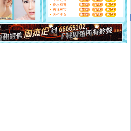
如意,快乐,鲜花,一切美好的祝愿与你同在.圣诞快乐!
香水有毒
[元旦]
看到你我会触电；看不到你我要充电；没有你我会
吉祥三宝
断电。爱你是我职业，想你是我事业，抱你是我特长，吻
天竺少女
你是我专业！水晶之恋祝你新年快乐
[元旦]
如果上天让我许三个愿望，一是今生今世和你在一
起；二是再生再世和你在一起；三是三生三世和你不再分
离。水晶之恋祝你新年快乐
[元旦]
当我狠下心扭头离去那一刻，你在我身后无助地哭
泣，这痛楚让我明白我多么爱你。我转身抱住你：这猪不
卖了。水晶之恋祝你新年快乐。
[春节]
风柔雨润好月圆，半岛铁盒伴身边，每日尽显开心
颜！冬去春来似水如烟，劳碌人生需尽欢！听一曲轻歌，
道一声平安！新年吉祥万事如愿
[春节]
传说薰衣草有四片叶子：第一片叶子是信仰，第二
片叶子是希望，第三片叶子是爱情，第四片叶子是幸运。
送你一棵薰衣草，愿你新年快乐！