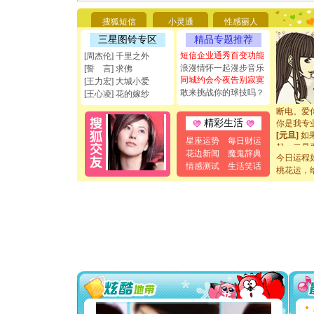
[圣诞节]
你太多，
搜狐短信
小灵通
性感丽人
要平安！
[圣诞节]
三星图铃专区
精品专题推荐
能正大光明
短信企业通秀百变功能
[周杰伦] 千里之外
都要快乐噢
浪漫情怀一起漫步音乐
[誓 言] 求佛
[圣诞节]
同城约会今夜告别寂寞
[王力宏] 大城小爱
如意,快乐
敢来挑战你的球技吗？
[王心凌] 花的嫁纱
[元旦]
看
断电。爱
你是我专
精彩生活
[元旦]
如
星座运势
每日财运
起；二是
花边新闻
魔鬼辞典
离。水晶
今日运程
情感测试
生活笑话
[元旦]
当
桃花运，
泣，这痛
卖了。水
[春节]
风
颜！冬去
道一声平
[春节]
传
片叶子是
送你一棵
[圣诞节]
你太多，
要平安！
[圣诞节]