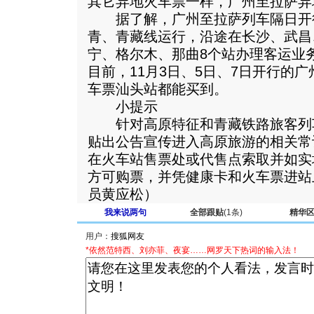
其它异地火车票一样，广州至拉萨异
据了解，广州至拉萨列车隔日开
青、青藏线运行，沿途在长沙、武昌
宁、格尔木、那曲8个站办理客运业
目前，11月3日、5日、7日开行的广
车票汕头站都能买到。
小提示
针对高原特征和青藏铁路旅客列
贴出公告宣传进入高原旅游的相关常
在火车站售票处或代售点索取并如实
方可购票，并凭健康卡和火车票进站
员黄应松）
我来说两句
全部跟贴
(1条)
精华
用户：
*依然范特西、刘亦菲、夜宴……网罗天下热词的输入法！