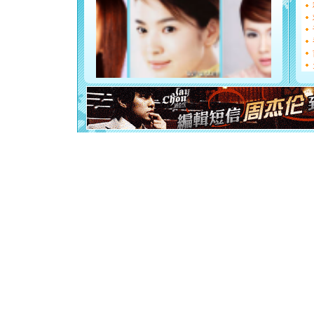
能正大光明
都要快乐噢
[圣诞节]
如意,快乐
[元旦]
看
断电。爱
你是我专
[元旦]
如
起；二是
离。水晶
[元旦]
当
泣，这痛
卖了。水
[春节]
风
颜！冬去
道一声平
[春节]
传
片叶子是
送你一棵