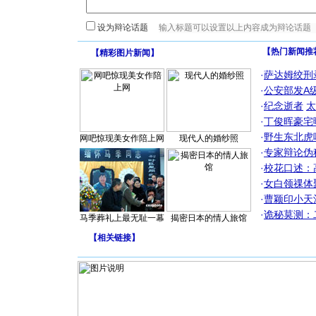
设为辩论话题
【热门新闻推
【
精彩图片新闻
】
·
萨达姆绞刑
·
公安部发A
·
纪念逝者
太
·
丁俊晖豪宅
·
野生东北虎
网吧惊现美女作陪上网
现代人的婚纱照
·
专家辩论伪
·
校花口述：
·
女白领祼体
·
曹颖印小天
·
诡秘莫测：
马季葬礼上最无耻一幕
揭密日本的情人旅馆
【
相关链接
】