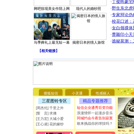
·
丁俊晖豪宅
·
野生东北虎
网吧惊现美女作陪上网
现代人的婚纱照
·
专家辩论伪
·
校花口述：
·
女白领祼体
·
曹颖印小天
·
诡秘莫测：
马季葬礼上最无耻一幕
揭密日本的情人旅馆
【
相关链接
】
[圣诞节]
你太多，
要平安！
搜狐短信
小灵通
性感丽人
[圣诞节]
三星图铃专区
精品专题推荐
能正大光明
短信企业通秀百变功能
都要快乐噢
[周杰伦] 千里之外
[圣诞节]
浪漫情怀一起漫步音乐
[誓 言] 求佛
如意,快乐
同城约会今夜告别寂寞
[王力宏] 大城小爱
[元旦]
看
敢来挑战你的球技吗？
[王心凌] 花的嫁纱
断电。爱
你是我专