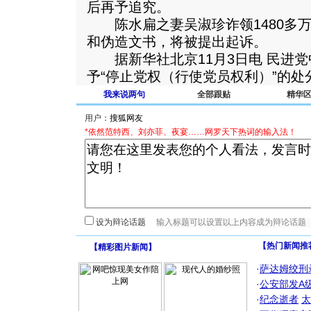
后再予追究。
陈水扁之妻吴淑珍诈领1480多万
和伪造文书，将被提出起诉。
据新华社北京11月3日电 民进党
予“停止党权（行使党员权利）”的处
我来说两句
全部跟贴
精华
用户：
*依然范特西、刘亦菲、夜宴……网罗天下热词的输入法！
设为辩论话题
【热门新闻推
【
精彩图片新闻
】
·
萨达姆绞刑
·
公安部发A
·
纪念逝者
太