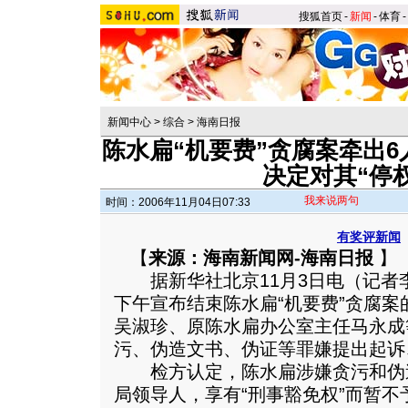
搜狐首页
-
新闻
-
体育
-
新闻中心
>
综合
>
海南日报
陈水扁“机要费”贪腐案牵出
决定对其“停
我来说两句
时间：2006年11月04日07:33
有奖评新闻
【
来源：海南新闻网-海南日报
】
据新华社北京11月3日电（记者李
下午宣布结束陈水扁“机要费”贪腐
吴淑珍、原陈水扁办公室主任马永成
污、伪造文书、伪证等罪嫌提出起诉
检方认定，陈水扁涉嫌贪污和伪
局领导人，享有“刑事豁免权”而暂