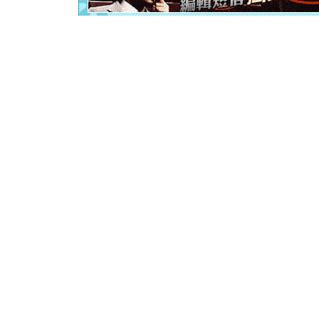
[元旦]
当
泣，这痛
卖了。水
[春节]
风
颜！冬去
道一声平
[春节]
传
片叶子是
送你一棵