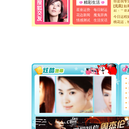
精彩生活
[元旦]
如
起；二是
星座运势
每日财运
离。水晶
花边新闻
魔鬼辞典
今日运程
[元旦]
当
情感测试
生活笑话
桃花运，
泣，这痛
卖了。水
[春节]
风
颜！冬去
道一声平
[春节]
传
片叶子是
送你一棵
[圣诞节]
你太多，
要平安！
[圣诞节]
能正大光明
都要快乐噢
[圣诞节]
如意,快乐
[元旦]
看
断电。爱
你是我专
[元旦]
如
起；二是
离。水晶