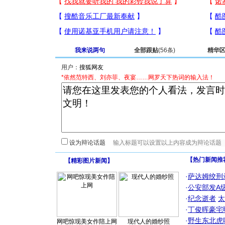
我来说两句
全部跟贴
(56条)
精华
用户：
*依然范特西、刘亦菲、夜宴……网罗天下热词的输入法！
设为辩论话题
【热门新闻推
【
精彩图片新闻
】
·
萨达姆绞刑
·
公安部发A
·
纪念逝者
太
·
丁俊晖豪宅
·
野生东北虎
网吧惊现美女作陪上网
现代人的婚纱照