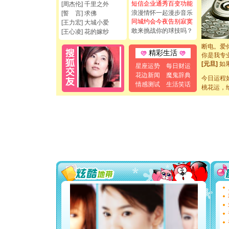
短信企业通秀百变功能
[周杰伦] 千里之外
都要快乐噢
浪漫情怀一起漫步音乐
[誓 言] 求佛
[圣诞节]
同城约会今夜告别寂寞
[王力宏] 大城小爱
如意,快乐
敢来挑战你的球技吗？
[王心凌] 花的嫁纱
[元旦]
看
断电。爱
你是我专
精彩生活
[元旦]
如
星座运势
每日财运
起；二是
花边新闻
魔鬼辞典
离。水晶
今日运程
情感测试
生活笑话
[元旦]
当
桃花运，
泣，这痛
卖了。水
[春节]
风
颜！冬去
道一声平
[春节]
传
片叶子是
送你一棵
[圣诞节]
你太多，
要平安！
[圣诞节]
能正大光明
都要快乐噢
[圣诞节]
如意,快乐