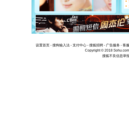
[元旦]
看
断电。爱
你是我专
[元旦]
如
起；二是
离。水晶
[元旦]
当
泣，这痛
卖了。水
设置首页
-
搜狗输入法
-
支付中心
-
搜狐招聘
-
广告服务
-
客
[春节]
风
Copyright © 2018 Sohu.com I
颜！冬去
搜狐不良信息举
道一声平
[春节]
传
片叶子是
送你一棵