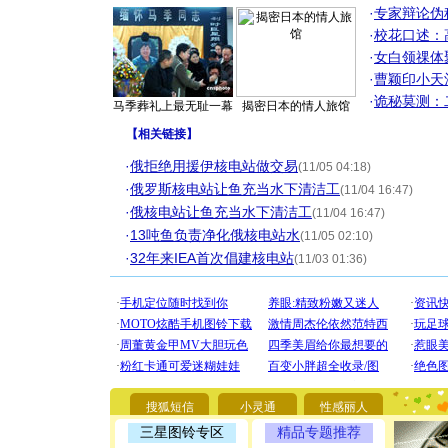
·
专家辩论伪
·
校花口述：
·
女白领祼体
·
曹颖印小天
·
诡秘莫测：
马季葬礼上最无耻一幕
揭密日本的情人旅馆
【
相关链接
】
·
俄拒绝用援伊核电站做交易
(11/05 04:18)
·
俄罗斯核电站让鱼充当水下清洁工
(11/04 16:47)
·
俄核电站让鱼充当水下清洁工
(11/04 16:47)
·
13吨鱼负责净化俄核电站水
(11/05 02:10)
·
32年来IEA首次倡建核电站
(11/03 01:36)
[圣诞节]
你太多，
搜狐短信
小灵通
性感丽人
要平安！
[圣诞节]
三星图铃专区
精品专题推荐
能正大光明