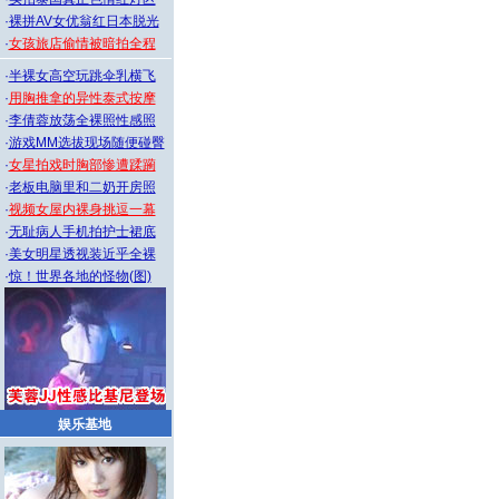
·
裸拼AV女优翁红日本脱光
·
女孩旅店偷情被暗拍全程
·
半裸女高空玩跳伞乳横飞
·
用胸推拿的异性泰式按摩
·
李倩蓉放荡全裸照性感照
·
游戏MM选拔现场随便碰臀
·
女星拍戏时胸部惨遭蹂躏
·
老板电脑里和二奶开房照
·
视频女屋内裸身挑逗一幕
·
无耻病人手机拍护士裙底
·
美女明星透视装近乎全裸
·
惊！世界各地的怪物(图)
娱乐基地