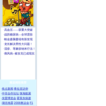
频道精彩推荐
·
焦点新闻
希拉克访华
·
中非合作论坛
珠海航展
·
东盟博览会
霍英东病逝
·
湖北地震
2008奥运会
F1