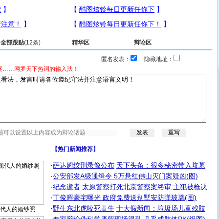
全部跟贴
(12条)
精华区
辩论区
匿名发表：
隐藏地址：
宴……网罗天下热词的输入法！
【热门新闻推荐】
·
萨达姆绞刑录像公布
天下头条：很多秘密带入坟墓
·
公安部发A级通缉令 5万悬红佛山灭门案疑凶(图)
·
纪念逝者
太原警察打死北京警察案终审 主犯被枪决
·
丁俊晖豪宅曝光 政府免费送别墅安防弹玻璃(图)
·
野生东北虎咬死黄牛
十大假新闻：垃圾场儿童残肢
代人的婚纱照