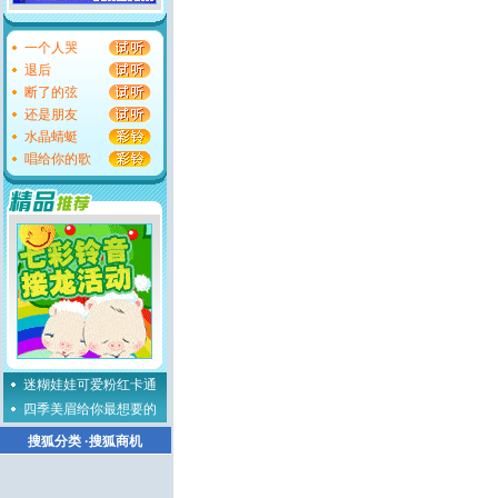
一个人哭
退后
断了的弦
还是朋友
水晶蜻蜓
唱给你的歌
迷糊娃娃可爱粉红卡通
四季美眉给你最想要的
搜狐分类
·
搜狐商机