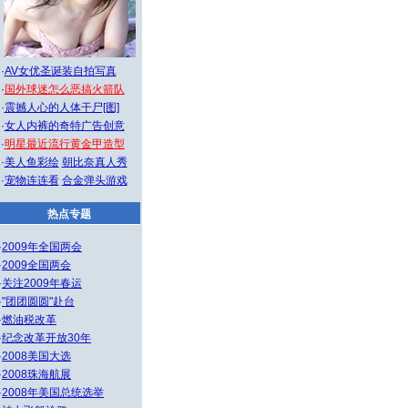
·
AV女优圣诞装自拍写真
·
国外球迷怎么恶搞火箭队
·
震撼人心的人体干尸[图]
·
女人内裤的奇特广告创意
·
明星最近流行黄金甲造型
·
美人鱼彩绘
朝比奈真人秀
·
宠物连连看
合金弹头游戏
热点专题
·
2009年全国两会
·
2009全国两会
·
关注2009年春运
·
"团团圆圆"赴台
·
燃油税改革
·
纪念改革开放30年
·
2008美国大选
·
2008珠海航展
·
2008年美国总统选举