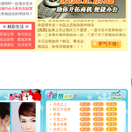
[圣诞节]
奉上一颗祝福的心,在这个特别的日子里,愿幸福,
浪漫情怀一起漫步音乐
如意,快乐,鲜花,一切美好的祝愿与你同在.圣诞快乐!
同城约会今夜告别寂寞
[元旦]
看到你我会触电；看不到你我要充电；没有你我会
敢来挑战你的球技吗？
断电。爱你是我职业，想你是我事业，抱你是我特长，吻
你是我专业！水晶之恋祝你新年快乐
精彩生活
[元旦]
如果上天让我许三个愿望，一是今生今世和你在一
起；二是再生再世和你在一起；三是三生三世和你不再分
星座运势
每日财运
离。水晶之恋祝你新年快乐
花边新闻
魔鬼辞典
今日运程如何？财运、事业运、
[元旦]
当我狠下心扭头离去那一刻，你在我身后无助地哭
情感测试
生活笑话
桃花运，给你详细道来！！！
泣，这痛楚让我明白我多么爱你。我转身抱住你：这猪不
卖了。水晶之恋祝你新年快乐。
[春节]
风柔雨润好月圆，半岛铁盒伴身边，每日尽显开心
颜！冬去春来似水如烟，劳碌人生需尽欢！听一曲轻歌，
道一声平安！新年吉祥万事如愿
[春节]
传说薰衣草有四片叶子：第一片叶子是信仰，第二
片叶子是希望，第三片叶子是爱情，第四片叶子是幸运。
送你一棵薰衣草，愿你新年快乐！
[圣诞节]
圣诞节到了，想想没什么送给你的，又不打算给
你太多，只有给你五千万：千万快乐！千万要健康！千万
要平安！千万要知足！千万不要忘记我！
[圣诞节]
不只这样的日子才会想起你,而是这样的日子才
月亮之上
能正大光明地骚扰你,告诉你,圣诞要快乐!新年要快乐!天天
秋天不回来
都要快乐噢!
求佛
[圣诞节]
奉上一颗祝福的心,在这个特别的日子里,愿幸福,
千里之外
如意,快乐,鲜花,一切美好的祝愿与你同在.圣诞快乐!
香水有毒
[元旦]
看到你我会触电；看不到你我要充电；没有你我会
吉祥三宝