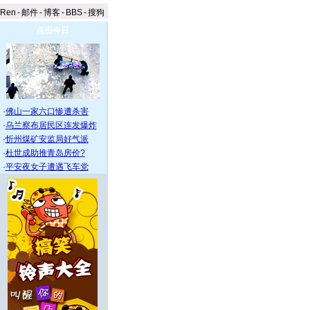
aRen
-
邮件
-
博客
-
BBS
-
搜狗
点击今日
·
佛山一家六口惨遭杀害
·
乌兰察布居民区连发爆炸
·
忻州煤矿安监局好气派
·
杜世成助推青岛房价?
·
平安夜女子遭遇飞车党