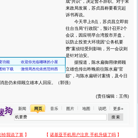
成“共识”，决定暂不辞职。对于未
来政局发展，苏贞昌称要看完起
诉书再说。
今天早上8点，苏贞昌立即前
往台当局“行政院”，预计召开2个
会议，因应明早台湾股市开盘，
以防止投资大环境因“公务机要
费”案侦结受到影响，另一会议则
是针对治安。
据报道，陈水扁御用律师顾
立雄也传出昨晚前往陈水扁“官
邸”，与陈水扁研讨案情，及今日
消息仍未得顾立雄本人回应。（郭强）
(责任编辑：王伟)
新闻
网页
音乐
图片
地图
说吧
更多»