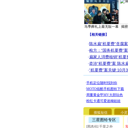
马季葬礼上最无耻一幕
揭密
【
相关链接
】
·
陈水扁“机要费”贪腐
·
检方：“国务机要费”
·
扁家人消费核销“机要费
·
牵涉“机要费”案 陈
·
“机要费”案关键:10
搜狐短信
小灵
三星图铃专区
[周杰伦] 千里之外