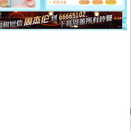
断电。爱你是我职业，想你是我事业，抱你是我特长，吻
天竺少女
你是我专业！水晶之恋祝你新年快乐
[元旦]
如果上天让我许三个愿望，一是今生今世和你在一
起；二是再生再世和你在一起；三是三生三世和你不再分
离。水晶之恋祝你新年快乐
[元旦]
当我狠下心扭头离去那一刻，你在我身后无助地哭
泣，这痛楚让我明白我多么爱你。我转身抱住你：这猪不
卖了。水晶之恋祝你新年快乐。
[春节]
风柔雨润好月圆，半岛铁盒伴身边，每日尽显开心
颜！冬去春来似水如烟，劳碌人生需尽欢！听一曲轻歌，
道一声平安！新年吉祥万事如愿
[春节]
传说薰衣草有四片叶子：第一片叶子是信仰，第二
片叶子是希望，第三片叶子是爱情，第四片叶子是幸运。
送你一棵薰衣草，愿你新年快乐！