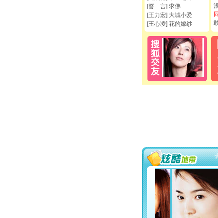
[誓 言] 求佛
[王力宏] 大城小爱
[王心凌] 花的嫁纱