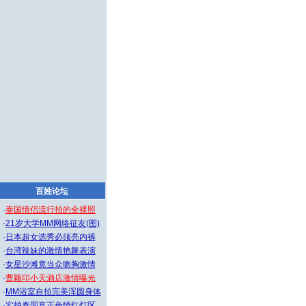
百姓论坛
·
泰国情侣流行拍的全裸照
·
21岁大学MM网络征友(图)
·
日本超女选秀必须亮内裤
·
台湾辣妹的激情艳舞表演
·
女星沙滩竟当众吻胸激情
·
曹颖印小天酒店激情曝光
·
MM浴室自拍完美浑圆身体
·
实拍泰国真正色情红灯区