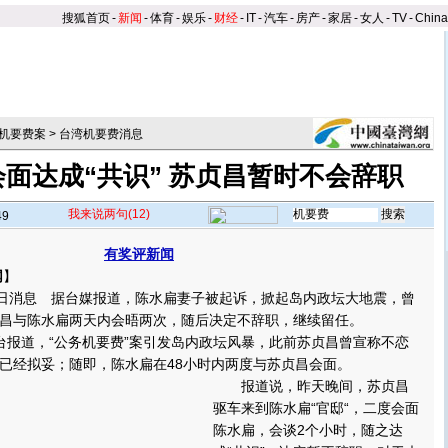
搜狐首页
-
新闻
-
体育
-
娱乐
-
财经
-
IT
-
汽车
-
房产
-
家居
-
女人
-
TV
-
Chin
机要费案
>
台湾机要费消息
面达成“共识” 苏贞昌暂时不会辞职
我来说两句
(12)
49
有奖评新闻
网
】
日消息 据台媒报道，陈水扁妻子被起诉，掀起岛内政坛大地震，曾
昌与陈水扁两天内会晤两次，随后决定不辞职，继续留任。
报道，“公务机要费”案引发岛内政坛风暴，此前苏贞昌曾宣称不恋
已经拟妥；随即，陈水扁在48小时内两度与苏贞昌会面。
报道说，昨天晚间，苏贞昌
驱车来到陈水扁“官邸“，二度会面
陈水扁，会谈2个小时，随之达