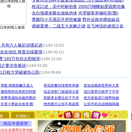
·
专家辩论伪科学废留现场混乱 几乎成肢体PK(组图)
·
校花口述：高中时献初夜
2000只蝴蝶贴爱因斯坦像
·
女白领祼体聚会放纵肉体
尚雯婕客串穆桂英(图)
·
曹颖印小天酒店开房照被爆
野外丛林赤裸姐妹花
·
诡秘莫测：二战五大未解之谜
岳飞神话的虚假之处
日本的情人旅馆
案 共有六人被起诉缓起诉
(11/04 10:22)
案未全侦结 将查后续案情
(11/04 00:21)
”183万包括太阳镜等
(11/04 12:20)
水扁之妻涉贪被诉
(11/04 03:29)
月31日检方突破被告心防
(11/04 09:49)
[圣诞节]
圣诞节到了，想想没什么送给你的，又不打算给
你太多，只有给你五千万：千万快乐！千万要健康！千万
要平安！千万要知足！千万不要忘记我！
通
性感丽人
[圣诞节]
不只这样的日子才会想起你,而是这样的日子才
精品专题推荐
能正大光明地骚扰你,告诉你,圣诞要快乐!新年要快乐!天天
都要快乐噢!
短信企业通秀百变功能