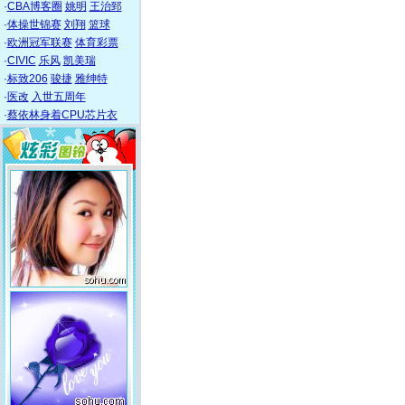
·
CBA博客圈
姚明
王治郅
·
体操世锦赛
刘翔
篮球
·
欧洲冠军联赛
体育彩票
·
CIVIC
乐风
凯美瑞
·
标致206
骏捷
雅绅特
·
医改
入世五周年
·
蔡依林身着CPU芯片衣