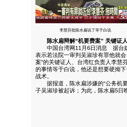
李慧芬批陈水扁说了等于白说
陈水扁辩解“机要费案” 关键
中国台湾网11月6日消息 据台媒
表示若法院一审判吴淑珍有罪他就会
案”的关键证人、台湾红负责人李慧
的事情等于白说，他还是想要硬拗下
战术。
据报道，陈水扁涉嫌的“公务机要
子吴淑珍被起诉；为此，陈水扁5日