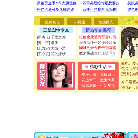
[圣诞节]
你太多，
搜狐短信
小灵通
性感丽人
要平安！
三星图铃专区
精品专题推荐
[圣诞节]
能正大光明
短信企业通秀百变功能
[周杰伦] 千里之外
都要快乐噢
浪漫情怀一起漫步音乐
[誓 言] 求佛
[圣诞节]
同城约会今夜告别寂寞
[王力宏] 大城小爱
如意,快乐
敢来挑战你的球技吗？
[王心凌] 花的嫁纱
[元旦]
看
断电。爱
精彩生活
你是我专
[元旦]
如
星座运势
每日财运
起；二是
花边新闻
魔鬼辞典
离。水晶
今日运程
情感测试
生活笑话
[元旦]
当
桃花运，
泣，这痛
卖了。水
[春节]
风
颜！冬去
道一声平
[春节]
传
片叶子是
送你一棵
[圣诞节]