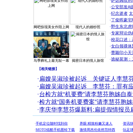
·
萨达姆绞刑
·
公安部发A
·
纪念逝者
太
·
丁俊晖豪宅
·
野生东北虎
网吧惊现美女作陪上网
现代人的婚纱照
·
专家辩论伪
·
校花口述：
·
女白领祼体
·
曹颖印小天
·
诡秘莫测：
马季葬礼上最无耻一幕
揭密日本的情人旅馆
【
相关链接
】
·
扁嫂吴淑珍被起诉 关键证人李慧
·
扁嫂吴淑珍被起诉 李慧芬：罪有
·
台检方就“机要费”请李慧芬胞姊自
·
检方就“国务机要费案”请李慧芬胞
·
李庆华李慧芬爆新料:扁提假情报员