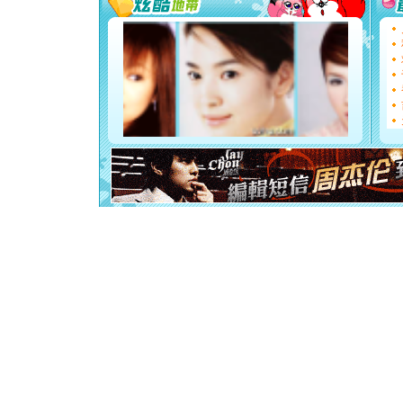
你太多，
要平安！
[圣诞节]
能正大光明
都要快乐噢
[圣诞节]
如意,快乐
[元旦]
看
断电。爱
你是我专
[元旦]
如
起；二是
离。水晶
[元旦]
当
泣，这痛
卖了。水
[春节]
风
颜！冬去
道一声平
[春节]
传
片叶子是
送你一棵