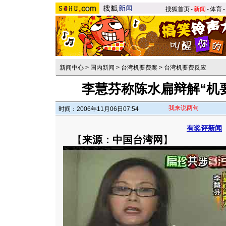
搜狐首页
-
新闻
-
体育
-
新闻中心
>
国内新闻
>
台湾机要费案
>
台湾机要费反应
李慧芬称陈水扁辩解“机要
我来说两句
时间：2006年11月06日07:54
有奖评新闻
【
来源：中国台湾网
】