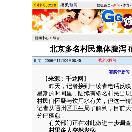
搜狐首页
-
新闻
-
体育
-
新闻中心
>
综合
北京多名村民集体腹泻 
我来说两句
时间：2006年11月06日08:45
有奖评新闻
【
来源：千龙网
】
昨天，记者接到一读者电话反映
星期的时间里，陆续有多名村民出现
村民们怀疑与饮用水有关，但这一猜
记者从通州区卫生局了解到，目前大
分已痊愈。
有关部门正在对此做进一步调查
村里多人突然发病