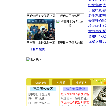
·
纪念逝者
太
·
丁俊晖豪宅
·
野生东北虎
网吧惊现美女作陪上网
现代人的婚纱照
·
专家辩论伪
·
校花口述：
·
女白领祼体
·
曹颖印小天
·
诡秘莫测：
马季葬礼上最无耻一幕
揭密日本的情人旅馆
【
相关链接
】
[圣诞节]
你太多，
要平安！
搜狐短信
小灵通
性感丽人
[圣诞节]
三星图铃专区
精品专题推荐
能正大光明
短信企业通秀百变功能
[周杰伦] 千里之外
都要快乐噢
浪漫情怀一起漫步音乐
[圣诞节]
[誓 言] 求佛
同城约会今夜告别寂寞
如意,快乐
[王力宏] 大城小爱