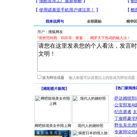
我来说两句
全部跟贴
精华
用户：
*依然范特西、刘亦菲、夜宴……网罗天下热词的输入法！
设为辩论话题
【热门新闻推
【
精彩图片新闻
】
·
萨达姆绞刑
·
公安部发A
·
纪念逝者
太
·
丁俊晖豪宅
·
野生东北虎
网吧惊现美女作陪上网
现代人的婚纱照
·
专家辩论伪