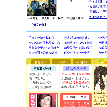
·
校花口述：
·
女白领祼体
·
曹颖印小天
·
诡秘莫测：
马季葬礼上最无耻一幕
揭密日本的情人旅馆
【
相关链接
】
[圣诞节]
你太多，
要平安！
[圣诞节]
搜狐短信
小灵通
性感丽人
能正大光明
都要快乐噢
三星图铃专区
精品专题推荐
[圣诞节]
短信企业通秀百变功能
[周杰伦] 千里之外
如意,快乐
浪漫情怀一起漫步音乐
[誓 言] 求佛
[元旦]
看
同城约会今夜告别寂寞
[王力宏] 大城小爱
断电。爱
敢来挑战你的球技吗？
你是我专
[王心凌] 花的嫁纱
[元旦]
如
起；二是
精彩生活
离。水晶
星座运势
每日财运
[元旦]
当