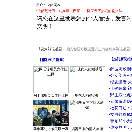
用户：
*依然范特西、刘亦菲、夜宴……网罗天下热词的输入法！
设为辩论话题
【热门新闻推
【
精彩图片新闻
】
·
萨达姆绞刑
·
公安部发A
·
纪念逝者
太
·
丁俊晖豪宅
·
野生东北虎
网吧惊现美女作陪上网
现代人的婚纱照
·
专家辩论伪
·
校花口述：
·
女白领祼体
·
曹颖印小天
·
诡秘莫测：
马季葬礼上最无耻一幕
揭密日本的情人旅馆