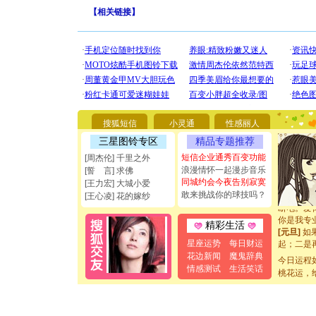
【
相关链接
】
[圣诞节]
你太多，
要平安！
搜狐短信
小灵通
性感丽人
[圣诞节]
三星图铃专区
精品专题推荐
能正大光明
都要快乐噢
短信企业通秀百变功能
[周杰伦] 千里之外
[圣诞节]
浪漫情怀一起漫步音乐
[誓 言] 求佛
如意,快乐
同城约会今夜告别寂寞
[王力宏] 大城小爱
[元旦]
看
敢来挑战你的球技吗？
[王心凌] 花的嫁纱
断电。爱
你是我专
精彩生活
[元旦]
如
起；二是
星座运势
每日财运
离。水晶
花边新闻
魔鬼辞典
今日运程
[元旦]
当
情感测试
生活笑话
桃花运，
泣，这痛
卖了。水
[春节]
风
颜！冬去