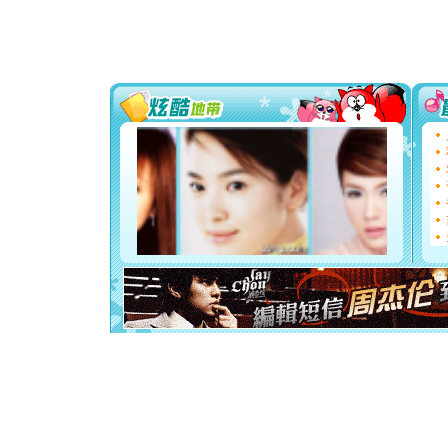
道一声平
[春节]
传
片叶子是
送你一棵
[圣诞节]
你太多，
要平安！
[圣诞节]
能正大光明
都要快乐噢
[圣诞节]
如意,快乐
[元旦]
看
断电。爱
你是我专
[元旦]
如
起；二是
离。水晶
[元旦]
当
泣，这痛
卖了。水
[春节]
风
颜！冬去
道一声平
[春节]
传
片叶子是