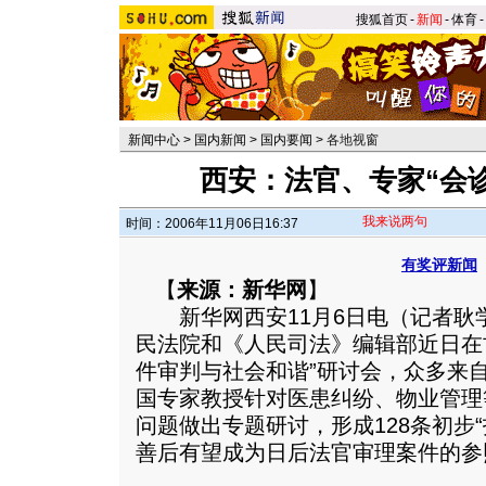
搜狐首页
-
新闻
-
体育
-
新闻中心
>
国内新闻
>
国内要闻
>
各地视窗
西安：法官、专家“会
我来说两句
时间：2006年11月06日16:37
有奖评新闻
【
来源：新华网
】
新华网西安11月6日电（记者耿
民法院和《人民司法》编辑部近日在
件审判与社会和谐”研讨会，众多来
国专家教授针对医患纠纷、物业管理
问题做出专题研讨，形成128条初步
善后有望成为日后法官审理案件的参