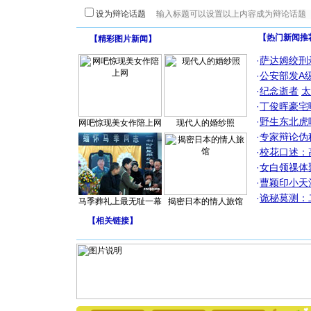
设为辩论话题
【热门新闻推
【
精彩图片新闻
】
·
萨达姆绞刑
·
公安部发A
·
纪念逝者
太
·
丁俊晖豪宅
·
野生东北虎
网吧惊现美女作陪上网
现代人的婚纱照
·
专家辩论伪
·
校花口述：
·
女白领祼体
·
曹颖印小天
·
诡秘莫测：
马季葬礼上最无耻一幕
揭密日本的情人旅馆
【
相关链接
】
[圣诞节]
你太多，