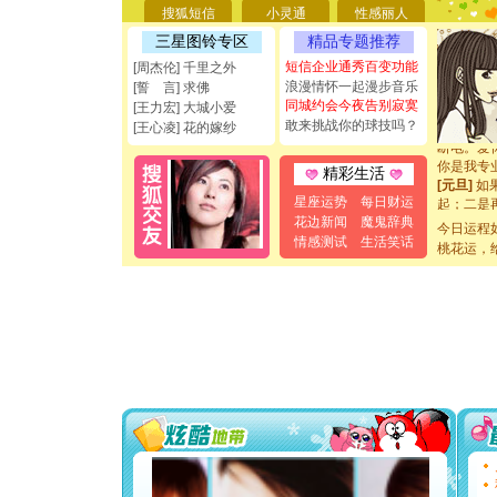
要平安！
搜狐短信
小灵通
性感丽人
[圣诞节]
三星图铃专区
精品专题推荐
能正大光明
都要快乐噢
短信企业通秀百变功能
[周杰伦] 千里之外
[圣诞节]
浪漫情怀一起漫步音乐
[誓 言] 求佛
如意,快乐
同城约会今夜告别寂寞
[王力宏] 大城小爱
[元旦]
看
敢来挑战你的球技吗？
[王心凌] 花的嫁纱
断电。爱
你是我专
精彩生活
[元旦]
如
起；二是
星座运势
每日财运
离。水晶
花边新闻
魔鬼辞典
今日运程
[元旦]
当
情感测试
生活笑话
桃花运，
泣，这痛
卖了。水
[春节]
风
颜！冬去
道一声平
[春节]
传
片叶子是
送你一棵
[圣诞节]
你太多，
要平安！
[圣诞节]
能正大光明