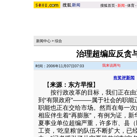
搜狐首页
-
新闻
-
体育
-
新闻中心
>
综合
治理超编应反贪
我来说两句
时间：2006年11月07日07:03
有奖评新闻
【
来源：东方早报
】
按行政改革的目标，我们正在由过
到“有限政府”———属于社会的职
职能也正在交给市场。然而在每一次
相应伴生着“再膨胀”，有例为证，新华
夏事业单位超编严重，许多市、县（
工资，‘吃皇粮’的队伍不断扩大，已