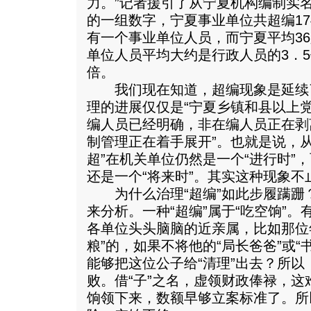
力。
”记者援引了从宁夏机构编制实
的一组数字，宁夏事业单位共超编17
有一个事业单位人员，而宁夏平均3
单位人员平均大约是行政人员的3．5
倍。
我们现在知道，超编现象是延续
理的进展仅仅是“宁夏乡镇和县以上
编人员已经明确，非在编人员正在剥
制管理正在着手展开”。也就是说，
超”在机关单位仍然是一个“进行时”，
还是一个“将来时”。其实这种现象不
为什么治理“超编”如此步履蹒跚？
来分析。一种“超编”属于“吃空饷”。
各单位头头脑脑的近亲属，比如那位
粮”的，如果不将他的“局长爸爸”或“
能够把这位公子给“清理”出去？所以
败。借“子”之名，虚领财政俸禄，
饷领下来，数额早够立案标准了。所