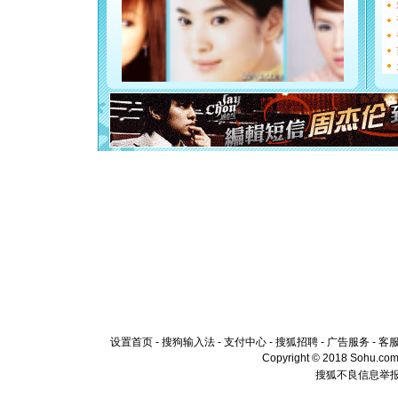
都要快乐噢
[圣诞节]
如意,快乐
[元旦]
看
断电。爱
你是我专
[元旦]
如
起；二是
离。水晶
[元旦]
当
泣，这痛
卖了。水
[春节]
风
颜！冬去
道一声平
[春节]
传
片叶子是
送你一棵
设置首页
-
搜狗输入法
-
支付中心
-
搜狐招聘
-
广告服务
-
客
Copyright © 2018 Sohu.com I
搜狐不良信息举