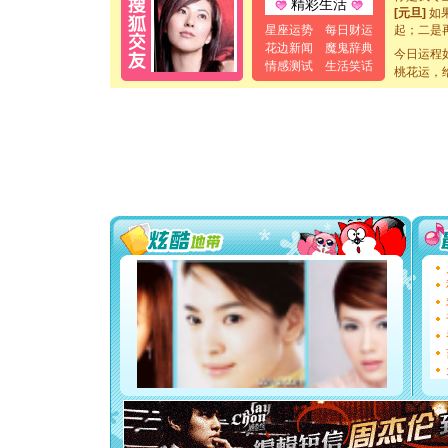
精彩生活
[元旦]
如
起；二是
星座运势
每日财运
离。水晶
花边新闻
魔鬼辞典
今日运程
[元旦]
当
情感测试
生活笑话
桃花运，
泣，这痛
卖了。水
[春节]
风
颜！冬去
道一声平
[春节]
传
片叶子是
送你一棵
[圣诞节]
你太多，
要平安！
[圣诞节]
能正大光明
都要快乐噢
[圣诞节]
如意,快乐
[元旦]
看
断电。爱
你是我专
[元旦]
如
起；二是
离。水晶