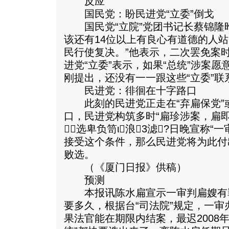
反应
国民党：盼民进党“立委”倒戈
国民党“立院”党团书记长蔡锦隆昨
该还有14位以上有良心有道德的人
民行使复决。”他表示，二次罢免案时
进党“立委”表示，如果“总统”涉案
刚提出，还没有一一跟这些“立委”联
民进党：徘徊在十字路口
此刻的民进党正走在“弃扁保党”或
口，民进党构筑多时“扁珍涉案，扁即
选卑负笥ι浪3滤?日晚宣称“
接受这个条件，那么民进党将为此付
败选。
（《厦门日报》供稿）
预测
本报讯陈水扁宣示一审判扁嫂有
要多久，根据台“司法院”规定，一审
果法官能在期限内结案，最迟2008