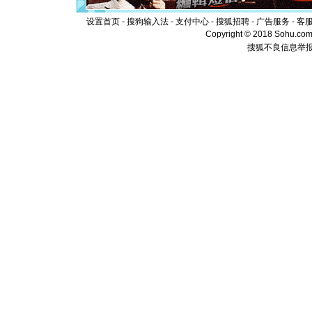
[元旦]
当
泣，这痛
设置首页
-
搜狗输入法
-
支付中心
-
搜狐招聘
-
广告服务
-
客
卖了。水
Copyright © 2018 Sohu.com I
[春节]
风
搜狐不良信息举
颜！冬去
道一声平
[春节]
传
片叶子是
送你一棵