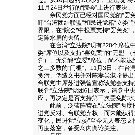
过。
从10日起的15天内，“立法院
11月24日举行的“院会”上进行表决。
亲民党方面已经对国民党的“罢免
吁“台湾团结联盟”和民进党籍“立委
界限，在“院会”中投票支持“罢免案
定陈水扁的去留。
在台湾“立法院”现有220个席位
委”席位以及支持“罢免案”的“无盟”
党）、无党籍“立委”席位，尚不能达
之二多数的“门槛”。11月3日，在
贪污、伪造文书并对陈妻吴淑珍提出起
台联党主席苏进强曾宣称该党会支持
联党“立法院”党团6日表示，请党中
应，再决定是否支持第三次罢免陈水
此前，泛蓝阵营在“立法院”两度
进党反对、台联党弃权，而未能获得
变化，民进党“立委”至今无人表态支持
再度落空，备受岛内舆论关注。