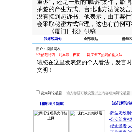
重诉”，还是一般的“瞩诉”案件，影
抽签的产生方式。台北地方法院发言
没有接到起诉书。他表示，由于案件
会采取秘密方式审理，这也有前例可
《厦门日报》供稿
我来说两句
全部跟贴
精华
用户：
*依然范特西、刘亦菲、夜宴……网罗天下热词的输入法！
设为辩论话题
【热门新闻推
【
精彩图片新闻
】
·
萨达姆绞刑
·
公安部发A
·
纪念逝者
太