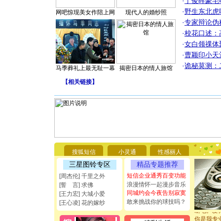
·
丁俊晖豪宅
·
野生东北虎
网吧惊现美女作陪上网
现代人的婚纱照
·
专家辩论伪
·
校花口述：
·
女白领祼体
·
曹颖印小天
·
诡秘莫测：
马季葬礼上最无耻一幕
揭密日本的情人旅馆
【
相关链接
】
[圣诞节]
你太多，
要平安！
搜狐短信
小灵通
性感丽人
[圣诞节]
三星图铃专区
精品专题推荐
能正大光明
都要快乐噢
短信企业通秀百变功能
[周杰伦] 千里之外
[圣诞节]
浪漫情怀一起漫步音乐
[誓 言] 求佛
如意,快乐
同城约会今夜告别寂寞
[王力宏] 大城小爱
[元旦]
看
敢来挑战你的球技吗？
[王心凌] 花的嫁纱
断电。爱
你是我专