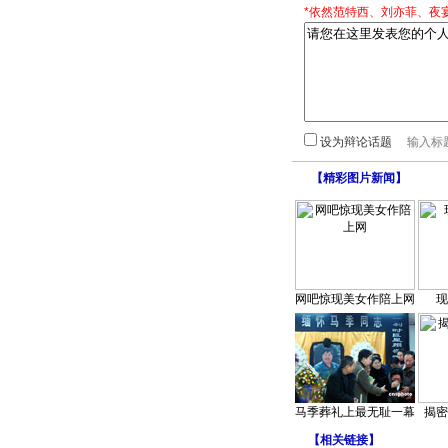
*依然范特西、刘亦菲、夜
设为辩论话题
【
精彩图片新闻
】
网吧惊现美女作陪上网
现
马季葬礼上最无耻一幕
揭密
【
相关链接
】