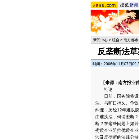
新闻中心
>
综合
>
南方都市
反垄断法草
时间：2006年11月07日09:
【
来源：南方报业传
社论
日前，国务院将设立
注。与旷日持久、争议
纠缠，历经12年难以
由谁执法，何谓垄断？
断？在这些问题上如若
劣质企业阻挡优质企业
涉及反垄断的法规分散