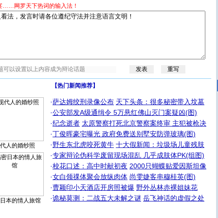
宴……网罗天下热词的输入法！
【热门新闻推荐】
·
萨达姆绞刑录像公布
天下头条：很多秘密带入坟墓
·
公安部发A级通缉令 5万悬红佛山灭门案疑凶(图)
·
纪念逝者
太原警察打死北京警察案终审 主犯被枪决
·
丁俊晖豪宅曝光 政府免费送别墅安防弹玻璃(图)
·
野生东北虎咬死黄牛
十大假新闻：垃圾场儿童残肢
代人的婚纱照
·
专家辩论伪科学废留现场混乱 几乎成肢体PK(组图)
·
校花口述：高中时献初夜
2000只蝴蝶贴爱因斯坦像
·
女白领祼体聚会放纵肉体
尚雯婕客串穆桂英(图)
·
曹颖印小天酒店开房照被爆
野外丛林赤裸姐妹花
·
诡秘莫测：二战五大未解之谜
岳飞神话的虚假之处
日本的情人旅馆