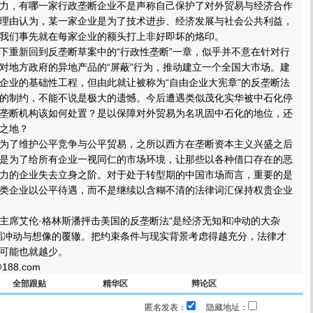
力，有哪一家行政垄断企业不是声称自己保护了对外贸易与经济合作
理由认为，某一家企业是为了技术进步、经济发展与社会公共利益，
我们事先就在每家企业的额头打上非好即坏的烙印。
重新回到反垄断草案中的“行政性垄断”一章，似乎并不意在针对行
对地方政府的异地产品的“屏蔽”行为，推动建立一个全国大市场。建
企业的基础性工程，但由此就让被称为“自由企业大宪章”的反垄断法
的制约，不能不说是极大的遗憾。今后遭遇类似茂化实华被中石化停
垄断机构该如何处置？是以保障对外贸易为名巩固中石化的地位，还
之地？
了维护公平竞争与公平贸易，之所以西方在垄断资本主义兴盛之后
是为了给所有企业一视同仁的市场环境，让那些以各种借口存在的恶
力的企业失去立身之阶。对于处于转型期的中国市场而言，重要的是
类企业以公平待遇，而不是继续以含糊不清的法律词汇保持权贵企业
席艾伦·格林斯潘抨击美国的反垄断法“是经济无知和冲动的大杂
蹈冲动与想像的覆辙。把约束条件与现实背景考虑得越充分，法律才
可能也就越少。
88.com
全部跟贴
精华区
辩论区
匿名发表：
隐藏地址：