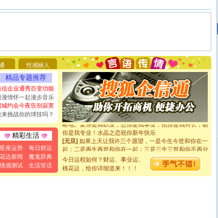
[圣诞节]
圣诞节到了，想想没什么送给你的，又不打算给
你太多，只有给你五千万：千万快乐！千万要健康！千万
要平安！千万要知足！千万不要忘记我！
通
性感丽人
[圣诞节]
不只这样的日子才会想起你,而是这样的日子才
精品专题推荐
能正大光明地骚扰你,告诉你,圣诞要快乐!新年要快乐!天天
都要快乐噢!
短信企业通秀百变功能
[圣诞节]
奉上一颗祝福的心,在这个特别的日子里,愿幸福,
浪漫情怀一起漫步音乐
如意,快乐,鲜花,一切美好的祝愿与你同在.圣诞快乐!
同城约会今夜告别寂寞
[元旦]
看到你我会触电；看不到你我要充电；没有你我会
敢来挑战你的球技吗？
断电。爱你是我职业，想你是我事业，抱你是我特长，吻
你是我专业！水晶之恋祝你新年快乐
精彩生活
[元旦]
如果上天让我许三个愿望，一是今生今世和你在一
起；二是再生再世和你在一起；三是三生三世和你不再分
星座运势
每日财运
离。水晶之恋祝你新年快乐
花边新闻
魔鬼辞典
今日运程如何？财运、事业运、
[元旦]
当我狠下心扭头离去那一刻，你在我身后无助地哭
情感测试
生活笑话
桃花运，给你详细道来！！！
泣，这痛楚让我明白我多么爱你。我转身抱住你：这猪不
卖了。水晶之恋祝你新年快乐。
[春节]
风柔雨润好月圆，半岛铁盒伴身边，每日尽显开心
颜！冬去春来似水如烟，劳碌人生需尽欢！听一曲轻歌，
道一声平安！新年吉祥万事如愿
[春节]
传说薰衣草有四片叶子：第一片叶子是信仰，第二