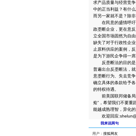
求产品质量与经营竞争
中的正当利益？有什么
而另一家就不是？除非
在民意的盛情呼吁下
政垄断企业，更在意反
立全国市场固然为自由
缺失了对于行政性企业
止原料供应的案例，反
是为下游民企争得一席
反垄断法的目的是为
普遍出台反垄断法，就
意垄断行为、失去竞争
确立具体的条款给予各
的特权待遇。
前美国联邦储备局主
烩”，希望我们不要重
能越成熟理智，异化的
欢迎回应:shelun@1
我来说两句
用户：