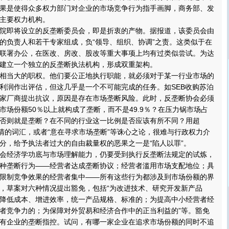
果是使得众多权力部门对企业的市场竞争行为指手画脚，商务部、发
主要权力机构。
即将设立的反垄断委员会，即是折衷的产物。据报道，该委员会由
的负责人和若干专家组成，负“领导、组织、协调”之责。这类似于在
联署办公，在医改、房改、股改等重大事项上均有过类似尝试。为达
建立一个独立的反垄断执法机构，形成双重架构。
当大的职权。他们要公正地执行职能，就必须对于某一行业市场的
利润作出评估，但这几乎是一个不可能完成的任务。如SEB收购苏泊
家厂商提出抗议，原因是存在市场垄断风险。此时，反垄断协会必须
市场份额50％以上就构成了垄断，而不是49.9％？在压力锅市场占
否则就是垄断？在不同的行业这一比例是否应该有所不同？用超
不清的词汇，或者“意在寻求市场垄断”等诛心之论，很难与行政权力介
分，给予执法者过大的自由裁量权的恶果之一是“陷人以罪”。
经济学功底与市场理解能力，仍要受到执行反垄断法规定的试炼，
种垄断行为——经营者达成垄断协议；经营者滥用市场支配地位；具
限制竞争效果的经营者集中——所有这些行为都涉及到市场份额的界
，草案对六种情况提出豁免，包括“为改进技术、研究开发新产品
降低成本、增进效率，统一产品规格、标准的；为提高中小经营者经
者竞争力的；为保障对外贸易和经济合作中的正当利益的”等。豁免
有企业的垄断指控。试问，有哪一家企业在追求市场份额的同时不追