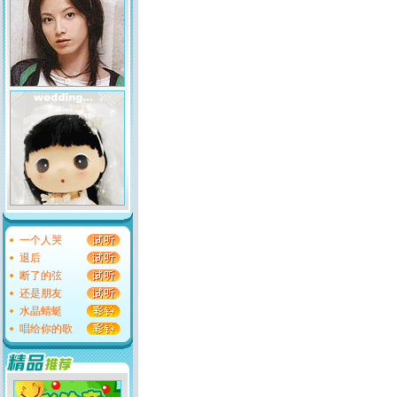
一个人哭
退后
断了的弦
还是朋友
水晶蜻蜓
唱给你的歌