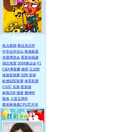
频道精彩推荐
·
焦点新闻
希拉克访华
·
中非合作论坛
珠海航展
·
东盟博览会
霍英东病逝
·
湖北地震
2008奥运会
F1
·
CBA博客圈
姚明
王治郅
·
体操世锦赛
刘翔
篮球
·
欧洲冠军联赛
体育彩票
·
CIVIC
乐风
凯美瑞
·
标致206
骏捷
雅绅特
·
医改
入世五周年
·
蔡依林身着CPU芯片衣