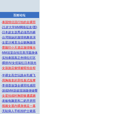
百姓论坛
·
泰国情侣流行拍的全裸照
·
21岁大学MM网络征友(图)
·
日本超女选秀必须亮内裤
·
台湾辣妹的激情艳舞表演
·
女星沙滩竟当众吻胸激情
·
曹颖印小天酒店激情曝光
·
MM浴室自拍完美浑圆身体
·
实拍泰国真正色情红灯区
·
裸拼AV女优翁红日本脱光
·
女孩旅店偷情被暗拍全程
·
半裸女高空玩跳伞乳横飞
·
用胸推拿的异性泰式按摩
·
李倩蓉放荡全裸照性感照
·
游戏MM选拔现场随便碰臀
·
女星拍戏时胸部惨遭蹂躏
·
老板电脑里和二奶开房照
·
视频女屋内裸身挑逗一幕
·
无耻病人手机拍护士裙底