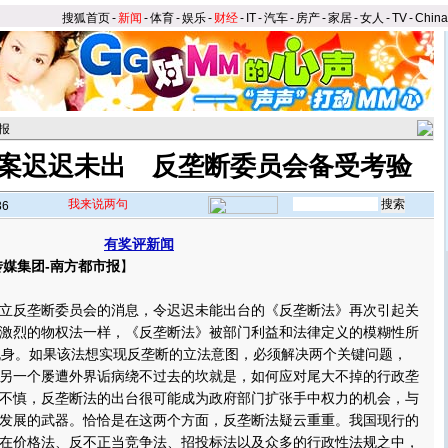
搜狐首页
-
新闻
-
体育
-
娱乐
-
财经
-
IT
-
汽车
-
房产
-
家居
-
女人
-
TV
-
Chin
报
案迟迟未出 反垄断委员会备受考验
我来说两句
36
有奖评新闻
媒集团-南方都市报
】
反垄断委员会的消息，令迟迟未能出台的《反垄断法》再次引起关
激烈的物权法一样，《反垄断法》被部门利益和法律定义的模糊性所
脱身。如果该法想实现反垄断的立法意图，必须解决两个关键问题，
另一个屡遭外界诟病绕不过去的坎就是，如何应对尾大不掉的行政垄
不慎，反垄断法的出台很可能成为政府部门扩张手中权力的机会，与
发展的武器。
恰恰是在这两个方面，反垄断法疑云重重。我国现行的
在价格法、反不正当竞争法、招投标法以及众多的行政性法规之中，