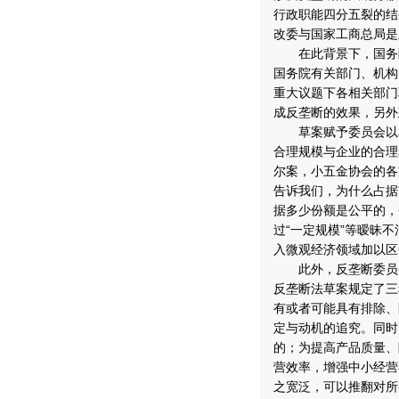
行政职能四分五裂的结
改委与国家工商总局是
在此背景下，国务院
国务院有关部门、机构
重大议题下各相关部门
成反垄断的效果，另外
草案赋予委员会以相
合理规模与企业的合理
尔案，小五金协会的各
告诉我们，为什么占据
据多少份额是公平的，
过“一定规模”等暧昧
入微观经济领域加以区
此外，反垄断委员会
反垄断法草案规定了三
有或者可能具有排除、
定与动机的追究。同时
的；为提高产品质量、
营效率，增强中小经营
之宽泛，可以推翻对所