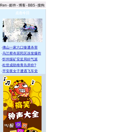
aRen
-
邮件
-
博客
-
BBS
-
搜狗
点击今日
·
佛山一家六口惨遭杀害
·
乌兰察布居民区连发爆炸
·
忻州煤矿安监局好气派
·
杜世成助推青岛房价?
·
平安夜女子遭遇飞车党