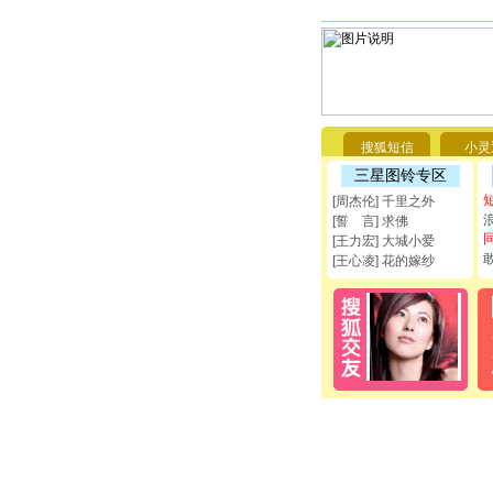
搜狐短信
小灵
三星图铃专区
[周杰伦] 千里之外
[誓 言] 求佛
[王力宏] 大城小爱
[王心凌] 花的嫁纱