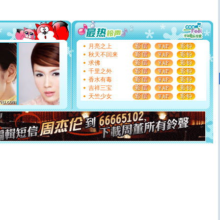
片叶子是希望，第三片叶子是爱情，第四片叶子是幸运。
送你一棵薰衣草，愿你新年快乐！
[圣诞节]
圣诞节到了，想想没什么送给你的，又不打算给
你太多，只有给你五千万：千万快乐！千万要健康！千万
要平安！千万要知足！千万不要忘记我！
[圣诞节]
不只这样的日子才会想起你,而是这样的日子才
月亮之上
能正大光明地骚扰你,告诉你,圣诞要快乐!新年要快乐!天天
秋天不回来
都要快乐噢!
求佛
[圣诞节]
奉上一颗祝福的心,在这个特别的日子里,愿幸福,
千里之外
如意,快乐,鲜花,一切美好的祝愿与你同在.圣诞快乐!
香水有毒
[元旦]
看到你我会触电；看不到你我要充电；没有你我会
吉祥三宝
断电。爱你是我职业，想你是我事业，抱你是我特长，吻
天竺少女
你是我专业！水晶之恋祝你新年快乐
[元旦]
如果上天让我许三个愿望，一是今生今世和你在一
起；二是再生再世和你在一起；三是三生三世和你不再分
离。水晶之恋祝你新年快乐
[元旦]
当我狠下心扭头离去那一刻，你在我身后无助地哭
泣，这痛楚让我明白我多么爱你。我转身抱住你：这猪不
卖了。水晶之恋祝你新年快乐。
[春节]
风柔雨润好月圆，半岛铁盒伴身边，每日尽显开心
颜！冬去春来似水如烟，劳碌人生需尽欢！听一曲轻歌，
道一声平安！新年吉祥万事如愿
[春节]
传说薰衣草有四片叶子：第一片叶子是信仰，第二
片叶子是希望，第三片叶子是爱情，第四片叶子是幸运。
送你一棵薰衣草，愿你新年快乐！