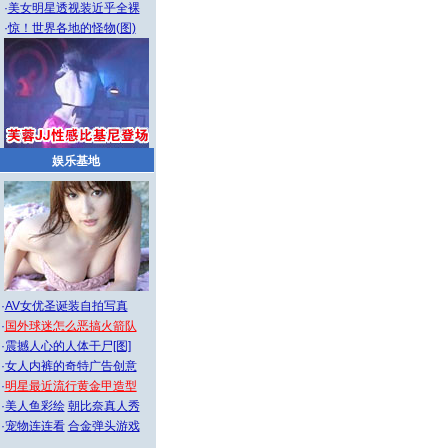
·
美女明星透视装近乎全裸
·
惊！世界各地的怪物(图)
娱乐基地
·
AV女优圣诞装自拍写真
·
国外球迷怎么恶搞火箭队
·
震撼人心的人体干尸[图]
·
女人内裤的奇特广告创意
·
明星最近流行黄金甲造型
·
美人鱼彩绘
朝比奈真人秀
·
宠物连连看
合金弹头游戏