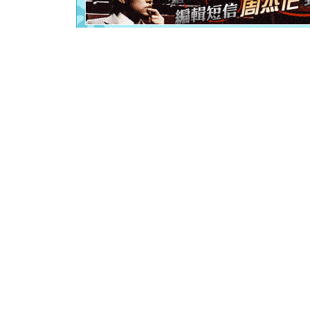
离。水晶
[元旦]
当
泣，这痛
卖了。水
[春节]
风
颜！冬去
道一声平
[春节]
传
片叶子是
送你一棵