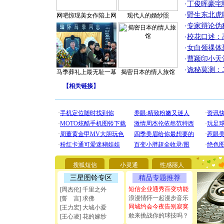
·
丁俊晖豪宅
·
野生东北虎
网吧惊现美女作陪上网
现代人的婚纱照
·
专家辩论伪
·
校花口述：
·
女白领祼体
·
曹颖印小天
·
诡秘莫测：
马季葬礼上最无耻一幕
揭密日本的情人旅馆
【
相关链接
】
[圣诞节]
你太多，
搜狐短信
小灵通
性感丽人
要平安！
[圣诞节]
三星图铃专区
精品专题推荐
能正大光明
短信企业通秀百变功能
[周杰伦] 千里之外
都要快乐噢
浪漫情怀一起漫步音乐
[誓 言] 求佛
[圣诞节]
同城约会今夜告别寂寞
[王力宏] 大城小爱
如意,快乐
敢来挑战你的球技吗？
[王心凌] 花的嫁纱
[元旦]
看