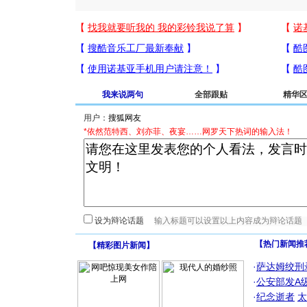
我来说两句
全部跟贴
精华
用户：
*依然范特西、刘亦菲、夜宴……网罗天下热词的输入法！
设为辩论话题
【热门新闻推
【
精彩图片新闻
】
·
萨达姆绞刑
·
公安部发A
·
纪念逝者
太