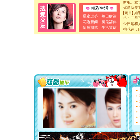
断电。爱
你是我专
精彩生活
[元旦]
如
星座运势
每日财运
起；二是
花边新闻
魔鬼辞典
离。水晶
今日运程
[元旦]
当
情感测试
生活笑话
桃花运，
泣，这痛
卖了。水
[春节]
风
颜！冬去
道一声平
[春节]
传
片叶子是
送你一棵
[圣诞节]
你太多，
要平安！
[圣诞节]
能正大光明
都要快乐噢
[圣诞节]
如意,快乐
[元旦]
看
断电。爱
你是我专
[元旦]
如
起；二是