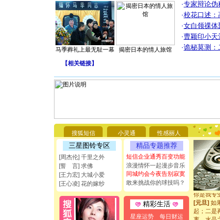
·
专家辩论伪
·
校花口述：
·
女白领祼体
·
曹颖印小天
·
诡秘莫测：
马季葬礼上最无耻一幕
揭密日本的情人旅馆
【
相关链接
】
[圣诞节]
你太多，
要平安！
搜狐短信
小灵通
性感丽人
[圣诞节]
能正大光明
三星图铃专区
精品专题推荐
都要快乐噢
短信企业通秀百变功能
[周杰伦] 千里之外
[圣诞节]
浪漫情怀一起漫步音乐
[誓 言] 求佛
如意,快乐
同城约会今夜告别寂寞
[王力宏] 大城小爱
[元旦]
看
敢来挑战你的球技吗？
断电。爱
[王心凌] 花的嫁纱
你是我专
[元旦]
如
精彩生活
起；二是
星座运势
每日财运
离。水晶