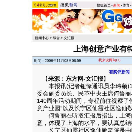
搜狐首页
-
新闻
-
体育
-
新闻中心
>
综合
>
文汇报
上海创意产业有
我来说两句
(1)
时间：2006年11月08日08:59
有奖评新闻
【
来源：东方网-文汇报
】
本报讯(记者钮怿通讯员李玮颖)1
委会副委员长、民革中央主席何鲁丽
140周年活动期间，专程前往视察了
意产业园”以及长宁区仙霞社区逸仙
何鲁丽在听取汇报后指出，上海
意，体现了上海的水平，要认真总结
长宁区仙霞社区逸仙敬老院是由