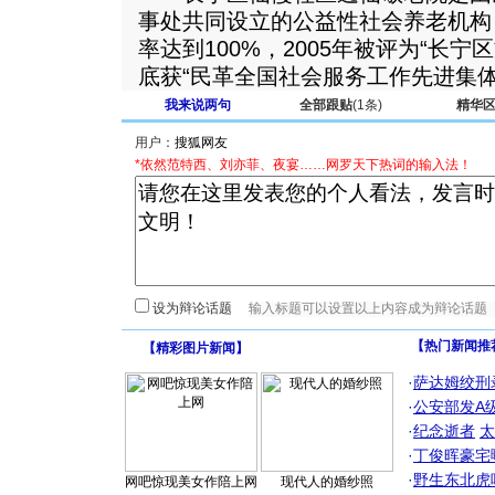
事处共同设立的公益性社会养老机构
率达到100%，2005年被评为“长
底获“民革全国社会服务工作先进集体
我来说两句
全部跟贴
(1条)
精华
用户：
*依然范特西、刘亦菲、夜宴……网罗天下热词的输入法！
设为辩论话题
【热门新闻推
【
精彩图片新闻
】
·
萨达姆绞刑
·
公安部发A
·
纪念逝者
太
·
丁俊晖豪宅
·
野生东北虎
网吧惊现美女作陪上网
现代人的婚纱照