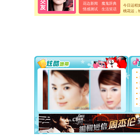
[元旦]
当
花边新闻
魔鬼辞典
今日运程
泣，这痛
情感测试
生活笑话
桃花运，
卖了。水
[春节]
风
颜！冬去
道一声平
[春节]
传
片叶子是
送你一棵
[圣诞节]
你太多，
要平安！
[圣诞节]
能正大光明
都要快乐噢
[圣诞节]
如意,快乐
[元旦]
看
断电。爱
你是我专
[元旦]
如
起；二是
离。水晶
[元旦]
当
泣，这痛
卖了。水