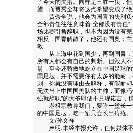
了今天的失落。同样是三胜一负，但
望，而贾秀全却将这点希望变成了绝
贾秀全说，他会为国青的失利负
全部责任往往意味着“全部没有责任
场比赛引咎辞职，也不为因为没有完
相反，国青解散了，他还有国奥；主
教。
从上海申花到国少，再到国青，
所有人都会有自己的判断。但毁人不
翁，至今还骄傲地屹立在中国足球的
国足坛，并不需要你有太多的能耐，
则，你就没有理由去解释，有能耐却
无法当上中国国奥队的主帅，而像冯
强就辞职”的大爷即便不兑现诺言，
老祖宗教导我们，要吃一堑长一
的中国足坛，吃一堑只会长出痔疮。
文/孙文祥
声明:未经本报允许，任何媒体不