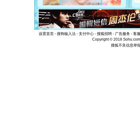
离。水晶
[元旦]
当
泣，这痛
卖了。水
[春节]
风
颜！冬去
设置首页
-
搜狗输入法
-
支付中心
-
搜狐招聘
-
广告服务
-
客
道一声平
Copyright © 2018 Sohu.com I
[春节]
传
搜狐不良信息举
片叶子是
送你一棵