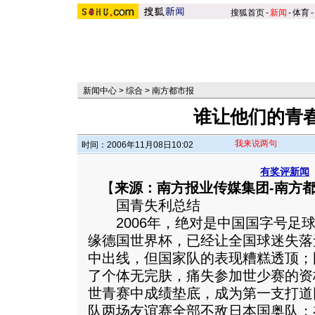
搜狐首页
-
新闻
-
体育
-
新闻中心
>
综合
>
南方都市报
谁让他们的青
我来说两句
时间：2006年11月08日10:02
有奖评新闻
【
来源：南方报业传媒集团-南方
国青失利总结
2006年，绝对是中国国字号足球
缘德国世界杯，已经让全国球迷失落
中出线，但国家队的表现糟糕透顶；
了个体无完肤，痛失参加世少赛的资
世青赛中成绩垫底，成为第一支打道
队两场友谊赛全部不敌日本国奥队；