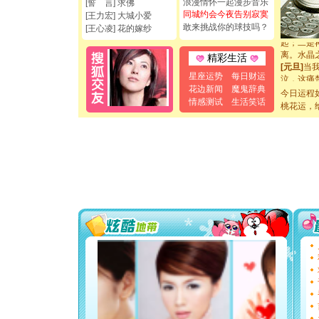
浪漫情怀一起漫步音乐
[誓 言] 求佛
你是我专
同城约会今夜告别寂寞
[王力宏] 大城小爱
[元旦]
如
敢来挑战你的球技吗？
[王心凌] 花的嫁纱
起；二是
离。水晶
精彩生活
[元旦]
当
泣，这痛
星座运势
每日财运
卖了。水
花边新闻
魔鬼辞典
今日运程
[春节]
风
情感测试
生活笑话
桃花运，
颜！冬去
道一声平
[春节]
传
片叶子是
送你一棵
[圣诞节]
你太多，
要平安！
[圣诞节]
能正大光明
都要快乐噢
[圣诞节]
如意,快乐
[元旦]
看
断电。爱
你是我专
[元旦]
如
起；二是