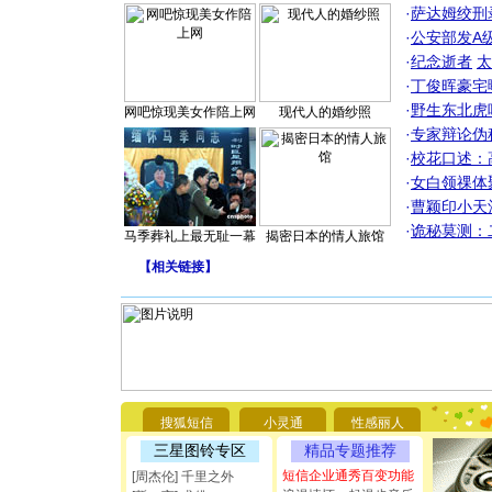
·
萨达姆绞刑
·
公安部发A
·
纪念逝者
太
·
丁俊晖豪宅
·
野生东北虎
网吧惊现美女作陪上网
现代人的婚纱照
·
专家辩论伪
·
校花口述：
·
女白领祼体
·
曹颖印小天
·
诡秘莫测：
马季葬礼上最无耻一幕
揭密日本的情人旅馆
【
相关链接
】
[圣诞节]
你太多，
要平安！
[圣诞节]
能正大光明
都要快乐噢
搜狐短信
小灵通
性感丽人
[圣诞节]
三星图铃专区
精品专题推荐
如意,快乐
[元旦]
看
短信企业通秀百变功能
[周杰伦] 千里之外
断电。爱