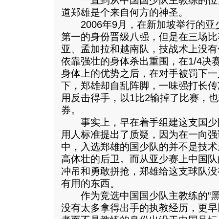
一直到从中国国少队主教练的位
道郑雄是个来自何方的神圣。
2006年9月，在新加坡举行的亚
第一的身份晋级八强，但是在三场比
亚、孟加拉和越南队，技战术上没有
依靠强壮的身体杀出重围，在1/4决
身体上的优势之后，在对手被罚下一
下，郑雄却自乱阵脚，一味强打长传
用反击得手，以1比2输掉了比赛，
券。
事实上，早在着手组建这支国少
用人标准提出了质疑，因为在一向强
中，入选郑雄的国少队的并不是技术
高体壮的后卫。而从亚少赛上中国队
冲吊和勇敢拼抢，郑雄给这支球队没
有用的东西。
作为竞选中国国少队主教练的“黑
没有太多拿得出手的执教经历，更早