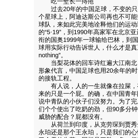
吃一堑长一痔疮
过去20年的中国足球，不变的只
个星球上，阿迪达斯公司再也不可能
球队，来如此完美地诠释他们的运动理
的“5·19”，到1990年高家军在北
衔的国奥1999年一球输给巴林，到
球用实际行动告诉世人，什么才是真正的“I
nothing”。
当梨花体的回车诗红遍大江南北
形象代言，中国足球也用20余年的
的接轨工程。
有人说，人的一生就像在拉屎，
来的只是一个屁。的确，在中国青年
说中青队的小伙子们没努力。为了完
们个个使出了吃奶的劲，但90多分
威胁的配合？屁都没有。
从荷兰到印度，从克劳琛到贾秀
永珀还是那个王永珀，只是我们的心