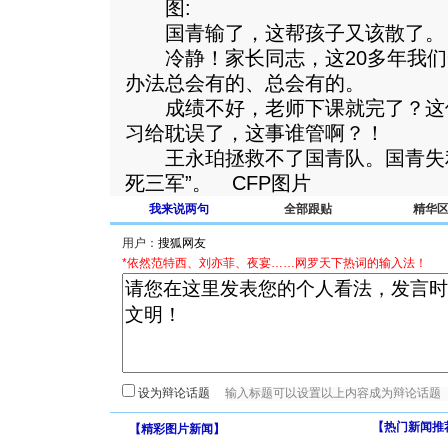
图:
国青输了，这帮孩子又该散了。
冷静！家长同志，这20多年我们
办法总会有的、总会有的。
成绩不好，老师下课就完了？这
习给耽误了，这事谁管啊？！
王永珀拯救不了国青队。国青失利
死三军”。 CFP图片
我来说两句
全部跟贴
精华
用户：
*依然范特西、刘亦菲、夜宴……网罗天下热词的输入法！
设为辩论话题
【热门新闻推
【
精彩图片新闻
】