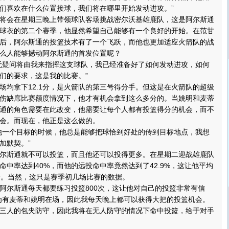
们喜欢在什么位置接球，我们将在哪里开始发动进攻。”
会在星期三晚上带领球队客场挑战密尔沃基雄鹿队，这是阿尔斯通
球衣的第二个赛季，他显然希望自己能够有一个良好的开始。在范甘
后，阿尔斯通的投篮技术有了一个飞跃，而他也更加适应火箭队的战
么人能够撼动阿尔斯通的首发位置呢？
疑问将由我来指挥这支球队，我已经准备好了如何发动进攻，如何
们的要求，这是我的比赛。”
拿下12.1分，是火箭队的第三号得分手。但这是在火箭队的超级
伤缺席比赛额度情况下，他才有机会拿到这么多分的。当姚明和麦蒂
通的角色需要在此改变，他需要让每个人都有投篮得分的机会，而不
会。而现在，他正是这么做的。
一个目标的时候，他总是能够把球恰到好处的传到目标地点，我想
加默契。”
斯通就不可以投篮，而且他还可以投得更多。在星期二迎战雄鹿队
命中率达到40%，而他的远投命中率竟然达到了42.9%，这让他平均
分。当然，这只是赛季初几场比赛的数据。
尔斯通每天都要练习投篮800次，这让他对自己的投篮非常有信
为有麦蒂和姚明在场，因此我每天晚上都可以获得大把的投篮机会。
三人的包夹防守，因此我将在无人防守的情况下命中投篮，给于对手