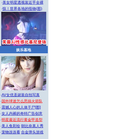
·
美女明星透视装近乎全裸
·
惊！世界各地的怪物(图)
娱乐基地
·
AV女优圣诞装自拍写真
·
国外球迷怎么恶搞火箭队
·
震撼人心的人体干尸[图]
·
女人内裤的奇特广告创意
·
明星最近流行黄金甲造型
·
美人鱼彩绘
朝比奈真人秀
·
宠物连连看
合金弹头游戏