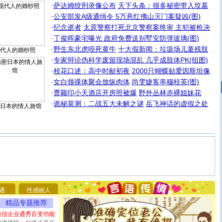
·
萨达姆绞刑录像公布
天下头条：很多秘密带入坟墓
·
公安部发A级通缉令 5万悬红佛山灭门案疑凶(图)
·
纪念逝者
太原警察打死北京警察案终审 主犯被枪决
·
丁俊晖豪宅曝光 政府免费送别墅安防弹玻璃(图)
·
野生东北虎咬死黄牛
十大假新闻：垃圾场儿童残肢
代人的婚纱照
·
专家辩论伪科学废留现场混乱 几乎成肢体PK(组图)
·
校花口述：高中时献初夜
2000只蝴蝶贴爱因斯坦像
·
女白领祼体聚会放纵肉体
尚雯婕客串穆桂英(图)
·
曹颖印小天酒店开房照被爆
野外丛林赤裸姐妹花
·
诡秘莫测：二战五大未解之谜
岳飞神话的虚假之处
日本的情人旅馆
[圣诞节]
圣诞节到了，想想没什么送给你的，又不打算给
你太多，只有给你五千万：千万快乐！千万要健康！千万
要平安！千万要知足！千万不要忘记我！
[圣诞节]
不只这样的日子才会想起你,而是这样的日子才
通
性感丽人
能正大光明地骚扰你,告诉你,圣诞要快乐!新年要快乐!天天
都要快乐噢!
精品专题推荐
[圣诞节]
奉上一颗祝福的心,在这个特别的日子里,愿幸福,
短信企业通秀百变功能
如意,快乐,鲜花,一切美好的祝愿与你同在.圣诞快乐!