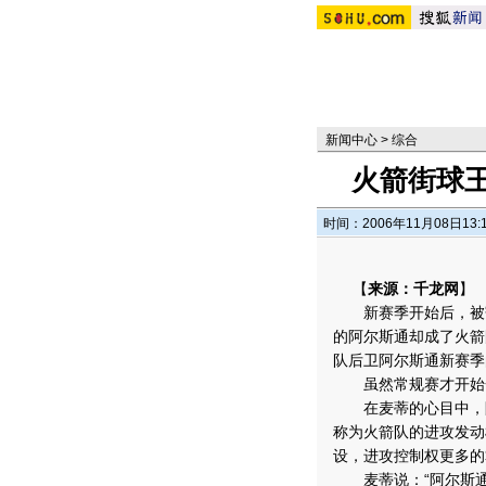
新闻中心
>
综合
火箭街球
时间：2006年11月08日13:
【
来源：千龙网
】
新赛季开始后，被寄
的阿尔斯通却成了火箭
队后卫阿尔斯通新赛季
虽然常规赛才开始一
在麦蒂的心目中，阿
称为火箭队的进攻发动
设，进攻控制权更多的
麦蒂说：“阿尔斯通