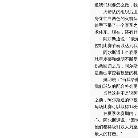
道我们想要怎么做，我
火箭队的组织后卫将
身穿红白两色的火箭队
迪手下呆了一个赛季之
术体系。现在，还有什
阿尔斯通说：“毫无
控制比赛节奏以达到我
阿尔斯通上个赛季场均
球星麦蒂和姚明不断受
伤愈回归之后，阿尔斯
是自己掌控着投篮的机
姚明说：“当我给他
我们球队的配合将会更
当然这并不是说阿尔
之前，阿尔斯通的中投
每场比赛可以取得14
在夏季休赛期内，阿
心。阿尔斯通说：“因
他们都将吸引双人乃至
最大的打击。”