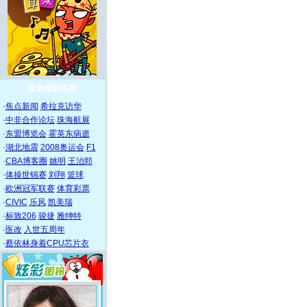
频道精彩推荐
·
焦点新闻
希拉克访华
·
中非合作论坛
珠海航展
·
东盟博览会
霍英东病逝
·
湖北地震
2008奥运会
F1
·
CBA博客圈
姚明
王治郅
·
体操世锦赛
刘翔
篮球
·
欧洲冠军联赛
体育彩票
·
CIVIC
乐风
凯美瑞
·
标致206
骏捷
雅绅特
·
医改
入世五周年
·
蔡依林身着CPU芯片衣