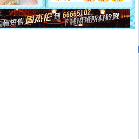
[元旦]
如果上天让我许三个愿望，一是今生今世和你在一
起；二是再生再世和你在一起；三是三生三世和你不再分
离。水晶之恋祝你新年快乐
[元旦]
当我狠下心扭头离去那一刻，你在我身后无助地哭
泣，这痛楚让我明白我多么爱你。我转身抱住你：这猪不
卖了。水晶之恋祝你新年快乐。
[春节]
风柔雨润好月圆，半岛铁盒伴身边，每日尽显开心
颜！冬去春来似水如烟，劳碌人生需尽欢！听一曲轻歌，
道一声平安！新年吉祥万事如愿
[春节]
传说薰衣草有四片叶子：第一片叶子是信仰，第二
片叶子是希望，第三片叶子是爱情，第四片叶子是幸运。
送你一棵薰衣草，愿你新年快乐！