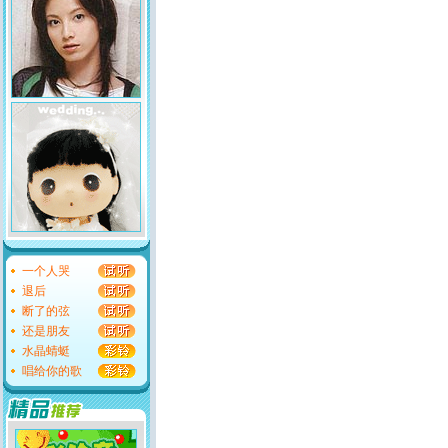
一个人哭
退后
断了的弦
还是朋友
水晶蜻蜓
唱给你的歌