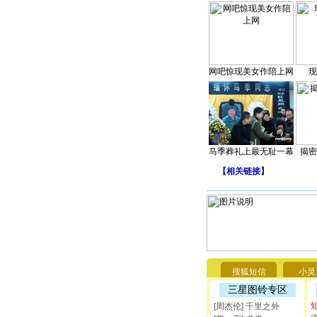
网吧惊现美女作陪上网
现
马季葬礼上最无耻一幕
揭密
【
相关链接
】
搜狐短信
小灵
三星图铃专区
[周杰伦] 千里之外