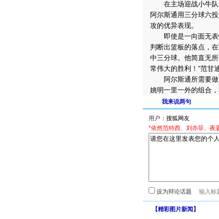
在主场迎战小牛队的
阿尔斯通用三分球六投
攻的优异表现。
即使是一向面无表情
判断出篮板的落点，在
中三分球。他简直无所
常伟大的胜利！”范甘
阿尔斯通所需要做的
姚明一里一外的组合，
我来说两句
用户：
*依然范特西、刘亦菲、夜
设为辩论话题
【
精彩图片新闻
】