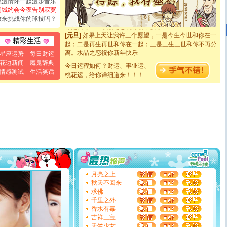
浪漫情怀一起漫步音乐
[元旦]
看到你我会触电；看不到你我要充电；没有你我会
同城约会今夜告别寂寞
断电。爱你是我职业，想你是我事业，抱你是我特长，吻
敢来挑战你的球技吗？
你是我专业！水晶之恋祝你新年快乐
[元旦]
如果上天让我许三个愿望，一是今生今世和你在一
起；二是再生再世和你在一起；三是三生三世和你不再分
精彩生活
离。水晶之恋祝你新年快乐
星座运势
每日财运
[元旦]
当我狠下心扭头离去那一刻，你在我身后无助地哭
花边新闻
魔鬼辞典
泣，这痛楚让我明白我多么爱你。我转身抱住你：这猪不
今日运程如何？财运、事业运、
情感测试
生活笑话
卖了。水晶之恋祝你新年快乐。
桃花运，给你详细道来！！！
[春节]
风柔雨润好月圆，半岛铁盒伴身边，每日尽显开心
颜！冬去春来似水如烟，劳碌人生需尽欢！听一曲轻歌，
道一声平安！新年吉祥万事如愿
[春节]
传说薰衣草有四片叶子：第一片叶子是信仰，第二
片叶子是希望，第三片叶子是爱情，第四片叶子是幸运。
送你一棵薰衣草，愿你新年快乐！
[圣诞节]
圣诞节到了，想想没什么送给你的，又不打算给
你太多，只有给你五千万：千万快乐！千万要健康！千万
要平安！千万要知足！千万不要忘记我！
[圣诞节]
不只这样的日子才会想起你,而是这样的日子才
能正大光明地骚扰你,告诉你,圣诞要快乐!新年要快乐!天天
月亮之上
都要快乐噢!
秋天不回来
[圣诞节]
奉上一颗祝福的心,在这个特别的日子里,愿幸福,
求佛
如意,快乐,鲜花,一切美好的祝愿与你同在.圣诞快乐!
千里之外
[元旦]
看到你我会触电；看不到你我要充电；没有你我会
香水有毒
断电。爱你是我职业，想你是我事业，抱你是我特长，吻
吉祥三宝
你是我专业！水晶之恋祝你新年快乐
天竺少女