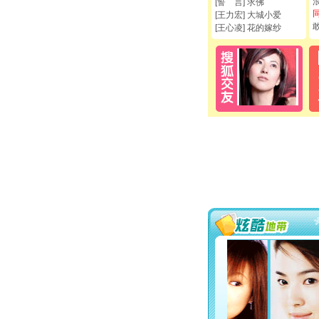
[誓 言] 求佛
[王力宏] 大城小爱
[王心凌] 花的嫁纱