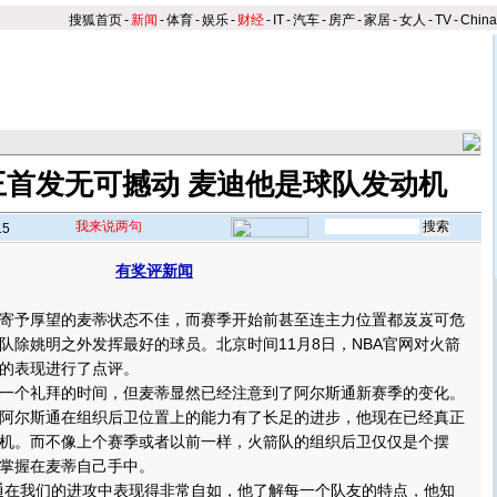
搜狐首页
-
新闻
-
体育
-
娱乐
-
财经
-
IT
-
汽车
-
房产
-
家居
-
女人
-
TV
-
Chin
王首发无可撼动 麦迪他是球队发动机
我来说两句
15
有奖评新闻
予厚望的麦蒂状态不佳，而赛季开始前甚至连主力位置都岌岌可危
队除姚明之外发挥最好的球员。北京时间11月8日，NBA官网对火箭
的表现进行了点评。
个礼拜的时间，但麦蒂显然已经注意到了阿尔斯通新赛季的变化。
尔斯通在组织后卫位置上的能力有了长足的进步，他现在已经真正
机。而不像上个赛季或者以前一样，火箭队的组织后卫仅仅是个摆
掌握在麦蒂自己手中。
在我们的进攻中表现得非常自如，他了解每一个队友的特点，他知