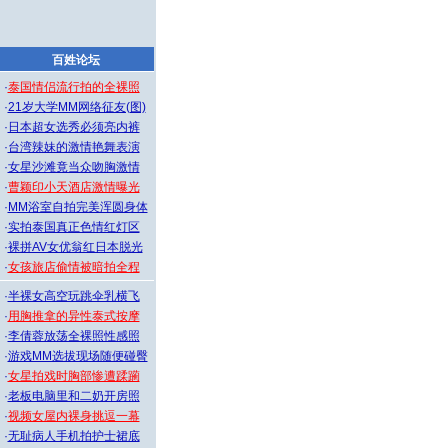
百姓论坛
·
泰国情侣流行拍的全裸照
·
21岁大学MM网络征友(图)
·
日本超女选秀必须亮内裤
·
台湾辣妹的激情艳舞表演
·
女星沙滩竟当众吻胸激情
·
曹颖印小天酒店激情曝光
·
MM浴室自拍完美浑圆身体
·
实拍泰国真正色情红灯区
·
裸拼AV女优翁红日本脱光
·
女孩旅店偷情被暗拍全程
·
半裸女高空玩跳伞乳横飞
·
用胸推拿的异性泰式按摩
·
李倩蓉放荡全裸照性感照
·
游戏MM选拔现场随便碰臀
·
女星拍戏时胸部惨遭蹂躏
·
老板电脑里和二奶开房照
·
视频女屋内裸身挑逗一幕
·
无耻病人手机拍护士裙底