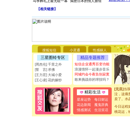
马季葬礼上最无耻一幕
揭密日本的情人旅馆
【
相关链接
】
[圣诞节]
你太多，
要平安！
[圣诞节]
能正大光明
都要快乐噢
[圣诞节]
搜狐短信
小灵通
性感丽人
如意,快乐
三星图铃专区
精品专题推荐
[元旦]
看
断电。爱
短信企业通秀百变功能
[周杰伦] 千里之外
你是我专
浪漫情怀一起漫步音乐
[誓 言] 求佛
[元旦]
如
同城约会今夜告别寂寞
[王力宏] 大城小爱
起；二是
敢来挑战你的球技吗？
[王心凌] 花的嫁纱
离。水晶
[元旦]
当
精彩生活
泣，这痛
卖了。水
星座运势
每日财运
[春节]
风
花边新闻
魔鬼辞典
今日运程
颜！冬去
情感测试
生活笑话
道一声平
桃花运，
[春节]
传
片叶子是
送你一棵