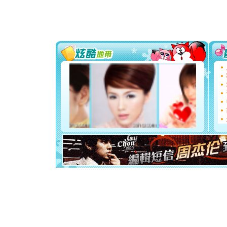
[圣诞节]
你太多，
要平安！
[圣诞节]
能正大光明
都要快乐噢
[圣诞节]
如意,快乐
[元旦]
看
断电。爱
你是我专
[元旦]
如
起；二是
离。水晶
[元旦]
当
泣，这痛
卖了。水
[春节]
风
颜！冬去
道一声平
[春节]
传
片叶子是
送你一棵