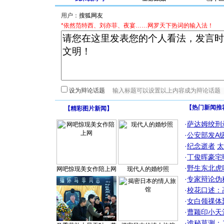
用户：
*依然范特西、刘亦菲、夜宴……网罗天下热词的输入法！
设为辩论话题
【热门新闻推
【
精彩图片新闻
】
·
萨达姆绞刑
·
公安部发A
·
纪念逝者
太
·
丁俊晖豪宅
·
野生东北虎
网吧惊现美女作陪上网
现代人的婚纱照
·
专家辩论伪
·
校花口述：
·
女白领祼体
·
曹颖印小天
·
诡秘莫测：