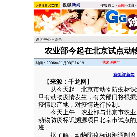
搜狐首页
-
新闻
-
体育
-
新闻中心
>
综合
农业部今起在北京试点动
我来说两句
时间：2006年11月08日14:19
有奖评新闻
【
来源：千龙网
】
从今天起，北京市动物防疫标识
旦有动物疫情发生，有关部门将根据
疫情原产地，对疫情进行控制。
今天上午，农业部与北京市农业
动物防疫标识溯源项目北京市试点的
班。
据了解，动物防疫标识溯源制度