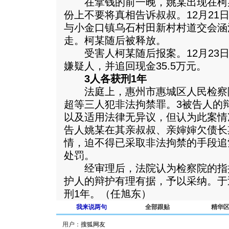
在拿钱的前一晚，姚某出现在柯
份上不要将真相告诉叔叔。12月21日
与小金口镇乌石村田新村村道交会涵
走。柯某随后被释放。
受害人柯某随后报案。12月23日
嫌疑人，并追回现金35.5万元。
3人各获刑1年
法庭上，惠州市惠城区人民检察
超等三人犯非法拘禁罪。3被告人的
以及适用法律无异议，但认为此案情
告人姚某在其亲叔叔、亲婶婶欠债长
情，迫不得已采取非法拘禁的手段追
处罚。
经审理后，法院认为检察院的指
护人的辩护有理有据，予以采纳。于
刑1年。（任旭东）
我来说两句
全部跟贴
精华
用户：