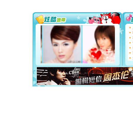
[圣诞节]
能正大光明
都要快乐噢
[圣诞节]
如意,快乐
[元旦]
看
断电。爱
你是我专
[元旦]
如
起；二是
离。水晶
[元旦]
当
泣，这痛
卖了。水
[春节]
风
颜！冬去
道一声平
[春节]
传
片叶子是
送你一棵