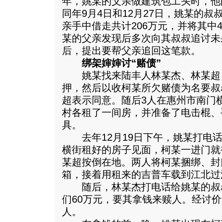
年，姚某的父亲做建筑包工头时，他
同年9月4日和12月27日，姚某的
亲手中借走共计206万元，并将其中
某的父亲发现后多次向其叔叔追讨未
后，提出要帮父亲追回这笔款。
绑架婶婶讨“赌债”
姚某找来陆丰人林某杰、林某超
押，然后以收柯某所欠赌债为名要叔
超表示同意。随后3人在惠州市南门
村各租了一间房，并准备了电击棍、
具。
去年12月19日下午，姚某打电话
横街租好的房子见面，柯某一进门就
某超按倒在地。两人将柯某捆绑、封
箱，接着用租来的吉普车载到江北过
随后，林某杰打电话给姚某的叔
们60万元，要其拿钱来赎人。经讨价
人。