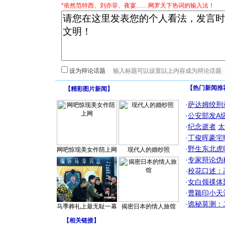
*依然范特西、刘亦菲、夜宴……网罗天下热词的输入法！
设为辩论话题
【热门新闻推
【
精彩图片新闻
】
·
萨达姆绞刑
·
公安部发A
·
纪念逝者
太
·
丁俊晖豪宅
·
野生东北虎
网吧惊现美女作陪上网
现代人的婚纱照
·
专家辩论伪
·
校花口述：
·
女白领祼体
·
曹颖印小天
·
诡秘莫测：
马季葬礼上最无耻一幕
揭密日本的情人旅馆
【
相关链接
】