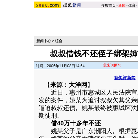
搜狐首页
-
新闻
-
体育
-
新闻中心
>
综合
叔叔借钱不还侄子绑架婶
我来说两句
时间：2006年11月08日14:54
有奖评新闻
【
来源：大洋网
】
近日，惠州市惠城区人民法院审
发的案件，姚某为追讨叔叔欠其父亲
逼迫叔叔还债。姚某最终被惠城区法
期徒刑。
借40万十多年不还
姚某父子是广东潮阳人。
根据惠