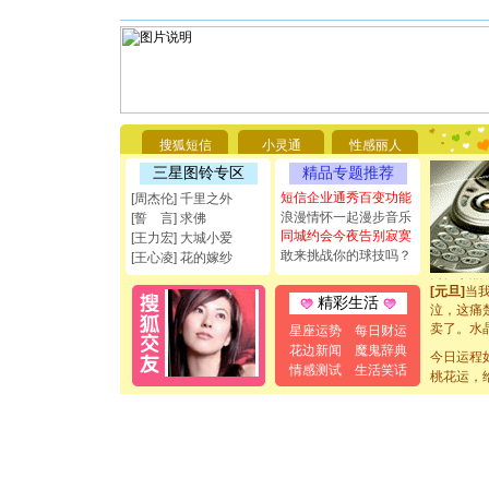
[圣诞节]
你太多，
要平安！
[圣诞节]
能正大光明
都要快乐噢
[圣诞节]
搜狐短信
小灵通
性感丽人
如意,快乐
三星图铃专区
精品专题推荐
[元旦]
看
断电。爱
短信企业通秀百变功能
[周杰伦] 千里之外
你是我专
浪漫情怀一起漫步音乐
[誓 言] 求佛
[元旦]
如
同城约会今夜告别寂寞
[王力宏] 大城小爱
起；二是
敢来挑战你的球技吗？
[王心凌] 花的嫁纱
离。水晶
[元旦]
当
精彩生活
泣，这痛
卖了。水
星座运势
每日财运
[春节]
风
花边新闻
魔鬼辞典
今日运程
颜！冬去
情感测试
生活笑话
道一声平
桃花运，
[春节]
传
片叶子是
送你一棵
[圣诞节]
你太多，
要平安！