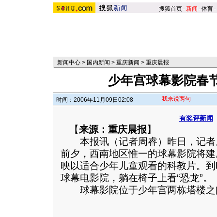
搜狐首页
-
新闻
-
体育
-
新闻中心
>
国内新闻
>
重庆新闻
>
重庆晨报
少年宫球幕影院春
我来说两句
时间：2006年11月09日02:08
有奖评新闻
【
来源：重庆晨报
】
本报讯（记者周睿）昨日，记者
前夕，西南地区惟一的球幕影院将建
映以适合少年儿童观看的科教片。到
球幕电影院，躺在椅子上看“恐龙”。
球幕影院位于少年宫两栋塔楼之