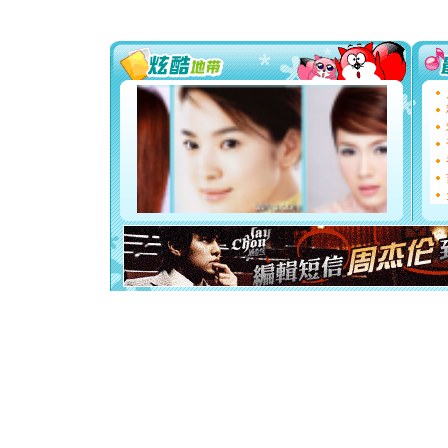
片叶子是
送你一棵
[圣诞节]
你太多，
要平安！
[圣诞节]
能正大光明
都要快乐噢
[圣诞节]
如意,快乐
[元旦]
看
断电。爱
你是我专
[元旦]
如
起；二是
离。水晶
[元旦]
当
泣，这痛
卖了。水
[春节]
风
颜！冬去
道一声平
[春节]
传
片叶子是
送你一棵