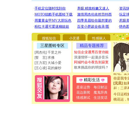
[圣诞节]
你太多，
要平安！
搜狐短信
小灵通
性感丽人
[圣诞节]
三星图铃专区
精品专题推荐
能正大光明
短信企业通秀百变功能
都要快乐噢
[周杰伦] 千里之外
[圣诞节]
浪漫情怀一起漫步音乐
[誓 言] 求佛
如意,快乐
同城约会今夜告别寂寞
[王力宏] 大城小爱
[元旦]
看
敢来挑战你的球技吗？
[王心凌] 花的嫁纱
断电。爱
你是我专
精彩生活
[元旦]
如
起；二是
星座运势
每日财运
离。水晶
花边新闻
魔鬼辞典
今日运程
[元旦]
当
情感测试
生活笑话
桃花运，
泣，这痛
卖了。水
[春节]
风
颜！冬去
道一声平
[春节]
传