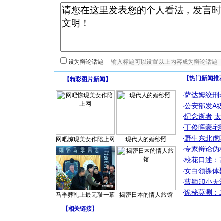
设为辩论话题
【热门新闻推
【
精彩图片新闻
】
·
萨达姆绞刑
·
公安部发A
·
纪念逝者
太
·
丁俊晖豪宅
·
野生东北虎
网吧惊现美女作陪上网
现代人的婚纱照
·
专家辩论伪
·
校花口述：
·
女白领祼体
·
曹颖印小天
·
诡秘莫测：
马季葬礼上最无耻一幕
揭密日本的情人旅馆
【
相关链接
】