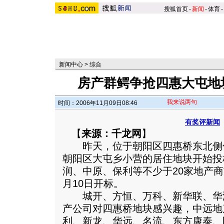
搜狐首页
-
新闻
-
体育
-
新闻中心
>
综合
房产群鳄争抢四惠大屯地
我来说两句
时间：2006年11月09日08:46
有奖评新闻
【
来源：千龙网
】
昨天，位于朝阳区四惠桥东北侧
朝阳区大屯乡小营的居住地块开始投
润、中原、保利等不少于20家地产商
月10日开标。
城开、方恒、万科、新华联、华
产公司对四惠桥地块感兴趣，中远地
利、新龙、华远、名流、东方康泰、