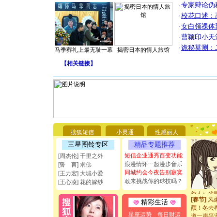
·
专家辩论伪
·
校花口述：
·
女白领祼体
·
曹颖印小天
·
诡秘莫测：
马季葬礼上最无耻一幕
揭密日本的情人旅馆
[圣诞节]
【
相关链接
】
你太多，
要平安！
[圣诞节]
能正大光明
都要快乐噢
[圣诞节]
如意,快乐
[元旦]
看
断电。爱
搜狐短信
小灵通
性感丽人
你是我专
三星图铃专区
精品专题推荐
[元旦]
如
起；二是
短信企业通秀百变功能
[周杰伦] 千里之外
离。水晶
浪漫情怀一起漫步音乐
[誓 言] 求佛
[元旦]
当
同城约会今夜告别寂寞
[王力宏] 大城小爱
泣，这痛
敢来挑战你的球技吗？
[王心凌] 花的嫁纱
卖了。水
[春节]
风
精彩生活
颜！冬去
道一声平
星座运势
每日财运