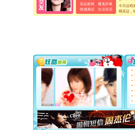
[春节]
传
花边新闻
魔鬼辞典
今日运程
片叶子是
情感测试
生活笑话
桃花运，
送你一棵
[圣诞节]
你太多，
要平安！
[圣诞节]
能正大光明
都要快乐噢
[圣诞节]
如意,快乐
[元旦]
看
断电。爱
你是我专
[元旦]
如
起；二是
离。水晶
[元旦]
当
泣，这痛
卖了。水
[春节]
风
颜！冬去
道一声平
[春节]
传
片叶子是
送你一棵