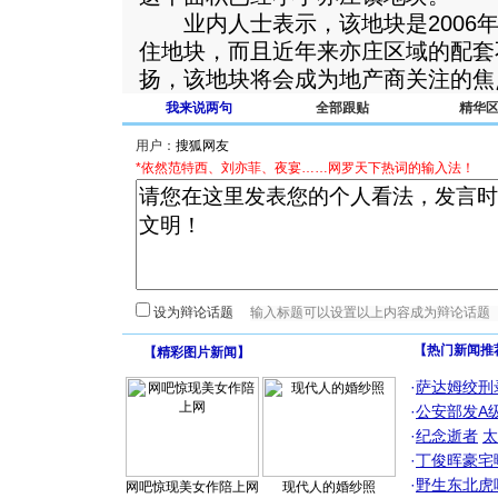
业内人士表示，该地块是2006年
住地块，而且近年来亦庄区域的配套
扬，该地块将会成为地产商关注的焦
我来说两句
全部跟贴
精华
用户：
*依然范特西、刘亦菲、夜宴……网罗天下热词的输入法！
设为辩论话题
【热门新闻推
【
精彩图片新闻
】
·
萨达姆绞刑
·
公安部发A
·
纪念逝者
太
·
丁俊晖豪宅
·
野生东北虎
网吧惊现美女作陪上网
现代人的婚纱照