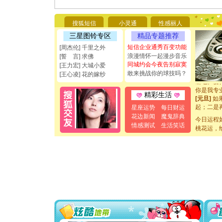
[圣诞节]
你太多，
要平安！
搜狐短信
小灵通
性感丽人
[圣诞节]
三星图铃专区
精品专题推荐
能正大光明
都要快乐噢
短信企业通秀百变功能
[周杰伦] 千里之外
[圣诞节]
浪漫情怀一起漫步音乐
[誓 言] 求佛
如意,快乐
同城约会今夜告别寂寞
[王力宏] 大城小爱
[元旦]
看
敢来挑战你的球技吗？
[王心凌] 花的嫁纱
断电。爱
你是我专
精彩生活
[元旦]
如
起；二是
星座运势
每日财运
离。水晶
花边新闻
魔鬼辞典
今日运程
[元旦]
当
情感测试
生活笑话
桃花运，
泣，这痛
卖了。水
[春节]
风
颜！冬去
道一声平
[春节]
传
片叶子是
送你一棵
[圣诞节]
你太多，
要平安！
[圣诞节]