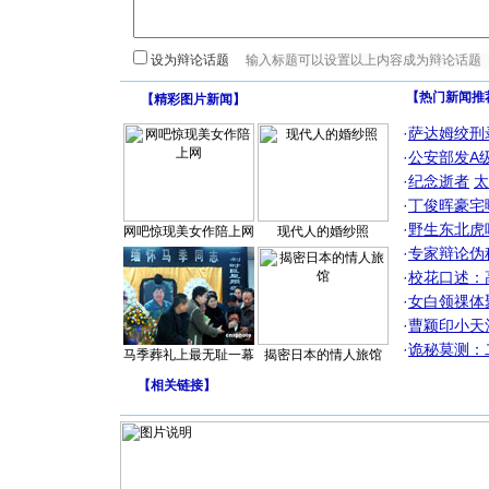
设为辩论话题
【热门新闻推
【
精彩图片新闻
】
·
萨达姆绞刑
·
公安部发A
·
纪念逝者
太
·
丁俊晖豪宅
·
野生东北虎
网吧惊现美女作陪上网
现代人的婚纱照
·
专家辩论伪
·
校花口述：
·
女白领祼体
·
曹颖印小天
·
诡秘莫测：
马季葬礼上最无耻一幕
揭密日本的情人旅馆
【
相关链接
】