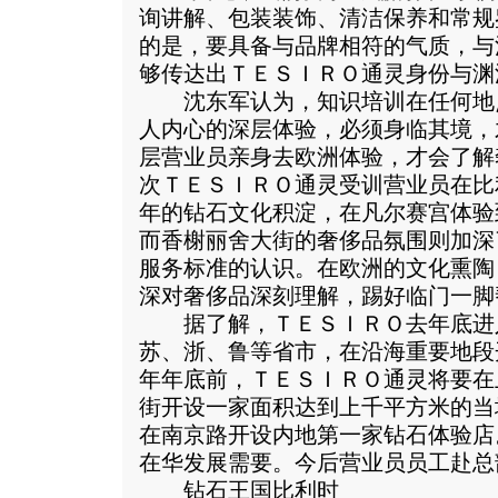
询讲解、包装装饰、清洁保养和常规
的是，要具备与品牌相符的气质，与
够传达出ＴＥＳＩＲＯ通灵身份与渊
沈东军认为，知识培训在任何地
人内心的深层体验，必须身临其境，
层营业员亲身去欧洲体验，才会了解
次ＴＥＳＩＲＯ通灵受训营业员在比
年的钻石文化积淀，在凡尔赛宫体验
而香榭丽舍大街的奢侈品氛围则加深
服务标准的认识。在欧洲的文化熏陶
深对奢侈品深刻理解，踢好临门一脚
据了解，ＴＥＳＩＲＯ去年底进
苏、浙、鲁等省市，在沿海重要地段
年年底前，ＴＥＳＩＲＯ通灵将要在
街开设一家面积达到上千平方米的当
在南京路开设内地第一家钻石体验店
在华发展需要。今后营业员员工赴总
钻石王国比利时