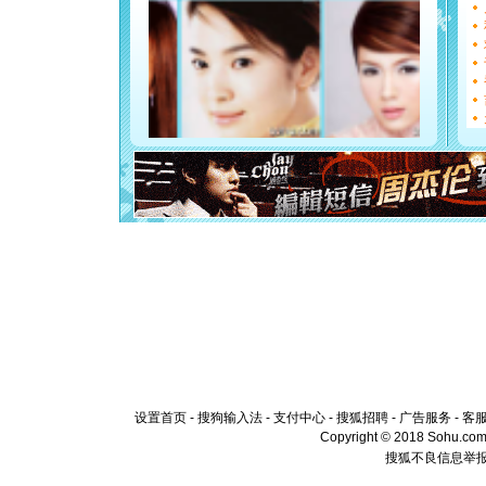
能正大光明
都要快乐噢
[圣诞节]
如意,快乐
[元旦]
看
断电。爱
你是我专
[元旦]
如
起；二是
离。水晶
[元旦]
当
泣，这痛
卖了。水
[春节]
风
颜！冬去
道一声平
[春节]
传
片叶子是
送你一棵
设置首页
-
搜狗输入法
-
支付中心
-
搜狐招聘
-
广告服务
-
客
Copyright © 2018 Sohu.com I
搜狐不良信息举