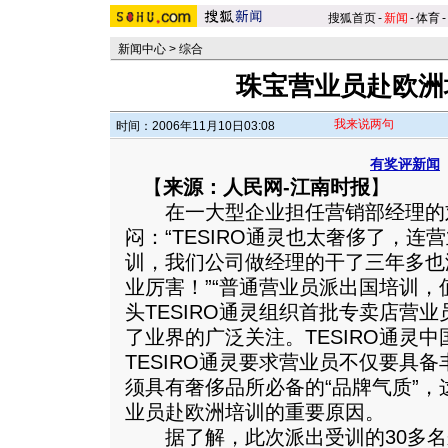
搜狐首页
-
新闻
-
体育
-
新闻中心
>
综合
珠宝营业员赴欧洲
我来说两句
时间：2006年11月10日03:08
有奖评新闻
【
来源：人民网-江南时报
】
在一大型企业担任营销部经理的
闷：“TESIRO通灵也太奢侈了，
训，我们公司做经理的干了三年多也
业厉害！”“普通营业员派出国培训，
头TESIRO通灵组织首批专卖店营
了业界的广泛关注。
TESIRO通灵
TESIRO通灵要求营业员不仅要具
须具有奢侈品所必备的“品牌气质”，这
业员赴欧洲培训的重要原因。
据了解，此次派出受训的30多名