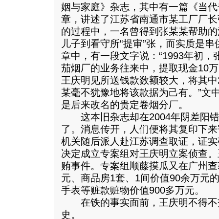
姻与家庭》杂志，其中有一篇《当代
章，讲述了江苏省南通市某工厂厂长
的过程中，一名曾得到张某某帮助的
儿子到看守所“提审”张，而实质是
章中，有一段文字说：“1993年初
茄烟厂的业务往来中，提取现金10
王庆明见所送钱款数额较大，将其中
某毫不犹豫地将该款据为己有。”文
是后来改名的贵定卷烟分厂。
这本旧杂志却在2004年阴差阳错
了。消息传开，人们便将其复印下来
机关随后派人赴江苏调查取证，证实
决定成立专案组对王庆明立案侦查。
贿事件。专案组顺藤摸瓜又在广州查
元、商品房1套、1间价值90余万元
手表等赃款赃物价值900多万元。
在铁的事实面前，王庆明不得不交
史。