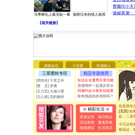
·
曹颖印小天
·
诡秘莫测：
马季葬礼上最无耻一幕
揭密日本的情人旅馆
【
相关链接
】
[圣诞节]
你太多，
要平安！
搜狐短信
小灵通
性感丽人
[圣诞节]
三星图铃专区
精品专题推荐
能正大光明
都要快乐噢
短信企业通秀百变功能
[周杰伦] 千里之外
[圣诞节]
浪漫情怀一起漫步音乐
[誓 言] 求佛
如意,快乐
同城约会今夜告别寂寞
[王力宏] 大城小爱
[元旦]
看
敢来挑战你的球技吗？
[王心凌] 花的嫁纱
断电。爱
你是我专
精彩生活
[元旦]
如
起；二是
星座运势
每日财运
离。水晶
花边新闻
魔鬼辞典
今日运程
[元旦]
当
情感测试
生活笑话
桃花运，
泣，这痛