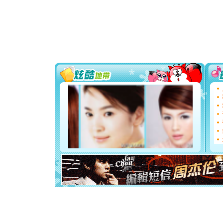
卖了。水
[春节]
风
颜！冬去
道一声平
[春节]
传
片叶子是
送你一棵
[圣诞节]
你太多，
要平安！
[圣诞节]
能正大光明
都要快乐噢
[圣诞节]
如意,快乐
[元旦]
看
断电。爱
你是我专
[元旦]
如
起；二是
离。水晶
[元旦]
当
泣，这痛
卖了。水
[春节]
风
颜！冬去
道一声平