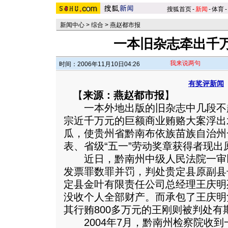
搜狐首页
-
新闻
-
体育
-
新闻中心
>
综合
>
燕赵都市报
一本旧杂志牵出千
我来说两句
时间：2006年11月10日04:26
有奖评新闻
【
来源：燕赵都市报
】
一本外地出版的旧杂志中几段不
宗近千万元的巨额商业贿赂大案浮出
瓜，使贵州省黔南布依族苗族自治州
表、省级“五一”劳动奖章获得者现出
近日，黔南州中级人民法院一审
发票罪数罪并罚，判处贵定县原副县
定县金叶有限责任公司总经理王庆明
没收个人全部财产。而承包了王庆明
其行贿800多万元的王刚则被判处有
2004年7月，黔南州检察院收到一