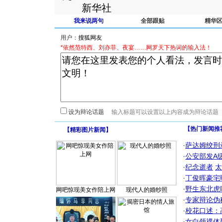
新华社
我来说两句
全部跟贴
精华
用户：
*依然范特西、刘亦菲、夜宴……网罗天下热词的输入法！
设为辩论话题
【热门新闻推
【
精彩图片新闻
】
·
萨达姆绞刑
·
公安部发A
·
纪念逝者
太
·
丁俊晖豪宅
·
野生东北虎
网吧惊现美女作陪上网
现代人的婚纱照
·
专家辩论伪
·
校花口述：
·
女白领祼体