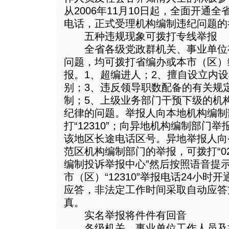
从2006年11月10日起，全面开通全省
电话，正式受理机构编制违纪问题的
五种违规现象可拨打专线举报
全省各级党政群机关、事业单位
问题，均可拨打省编办或本市（区）编办
报。1、超编进人；2、擅自设立内
别；3、违反领导职数配备的有关规
制；5、上级业务部门干预下级的机
纪律的问题。举报人向本地机构编制
打“12310”；向异地机构编制部门举报
该地区长途电话区号。异地举报人向
范区机构编制部门的举报，可拨打“029
编制投诉举报中心”然后按照语音提
市（区）“12310”举报电话24小
应答，非法定工作时间采取自动应答
真。
实名举报将件件有回音
各级机关、事业单位工作人员及