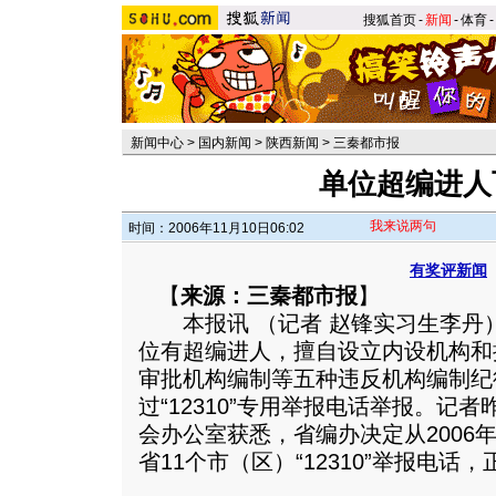
搜狐首页
-
新闻
-
体育
-
新闻中心
>
国内新闻
>
陕西新闻
>
三秦都市报
单位超编进人
我来说两句
时间：2006年11月10日06:02
有奖评新闻
【
来源：三秦都市报
】
本报讯 （记者 赵锋实习生李丹
位有超编进人，擅自设立内设机构和
审批机构编制等五种违反机构编制纪
过“12310”专用举报电话举报。记
会办公室获悉，省编办决定从2006年
省11个市（区）“12310”举报电