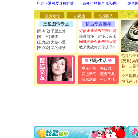
[圣诞节]
你太多，
要平安！
搜狐短信
小灵通
性感丽人
[圣诞节]
能正大光明
三星图铃专区
精品专题推荐
都要快乐噢
短信企业通秀百变功能
[周杰伦] 千里之外
[圣诞节]
浪漫情怀一起漫步音乐
[誓 言] 求佛
如意,快乐
同城约会今夜告别寂寞
[王力宏] 大城小爱
[元旦]
看
敢来挑战你的球技吗？
[王心凌] 花的嫁纱
断电。爱
你是我专
[元旦]
如
精彩生活
起；二是
星座运势
每日财运
离。水晶
花边新闻
魔鬼辞典
[元旦]
当
今日运程
情感测试
生活笑话
泣，这痛
桃花运，
卖了。水
[春节]
风
颜！冬去
道一声平
[春节]
传
片叶子是
送你一棵
[圣诞节]
你太多，
要平安！
[圣诞节]