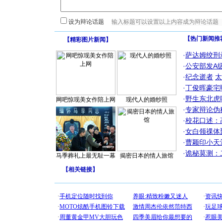
设为辩论话题
【热门新闻推
【
精彩图片新闻
】
·
萨达姆绞刑
·
公安部发A
·
纪念逝者
太
·
丁俊晖豪宅
·
野生东北虎
网吧惊现美女作陪上网
现代人的婚纱照
·
专家辩论伪
·
校花口述：
·
女白领祼体
·
曹颖印小天
·
诡秘莫测：
马季葬礼上最无耻一幕
揭密日本的情人旅馆
【
相关链接
】