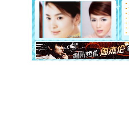
能正大光明
都要快乐噢
[圣诞节]
如意,快乐
[元旦]
看
断电。爱
你是我专
[元旦]
如
起；二是
离。水晶
[元旦]
当
泣，这痛
卖了。水
[春节]
风
颜！冬去
道一声平
[春节]
传
片叶子是
送你一棵