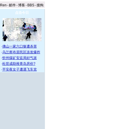
aRen
-
邮件
-
博客
-
BBS
-
搜狗
点击今日
·
佛山一家六口惨遭杀害
·
乌兰察布居民区连发爆炸
·
忻州煤矿安监局好气派
·
杜世成助推青岛房价?
·
平安夜女子遭遇飞车党