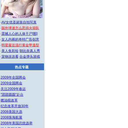
·
AV女优圣诞装自拍写真
·
国外球迷怎么恶搞火箭队
·
震撼人心的人体干尸[图]
·
女人内裤的奇特广告创意
·
明星最近流行黄金甲造型
·
美人鱼彩绘
朝比奈真人秀
·
宠物连连看
合金弹头游戏
热点专题
·
2009年全国两会
·
2009全国两会
·
关注2009年春运
·
"团团圆圆"赴台
·
燃油税改革
·
纪念改革开放30年
·
2008美国大选
·
2008珠海航展
·
2008年美国总统选举