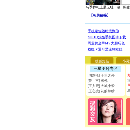
马季葬礼上最无耻一幕
揭密
【
相关链接
】
搜狐短信
小灵
三星图铃专区
[周杰伦] 千里之外
[誓 言] 求佛
[王力宏] 大城小爱
[王心凌] 花的嫁纱