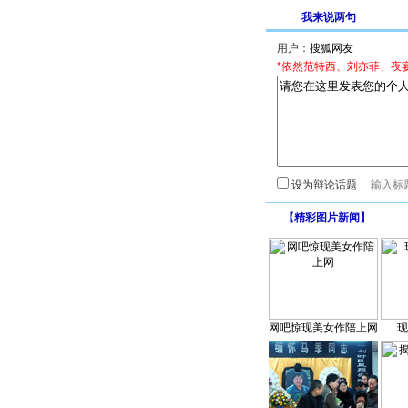
我来说两句
用户：
*依然范特西、刘亦菲、夜
设为辩论话题
【
精彩图片新闻
】
网吧惊现美女作陪上网
现