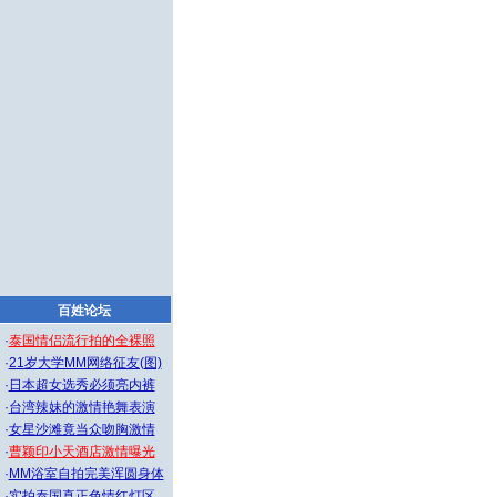
百姓论坛
·
泰国情侣流行拍的全裸照
·
21岁大学MM网络征友(图)
·
日本超女选秀必须亮内裤
·
台湾辣妹的激情艳舞表演
·
女星沙滩竟当众吻胸激情
·
曹颖印小天酒店激情曝光
·
MM浴室自拍完美浑圆身体
·
实拍泰国真正色情红灯区