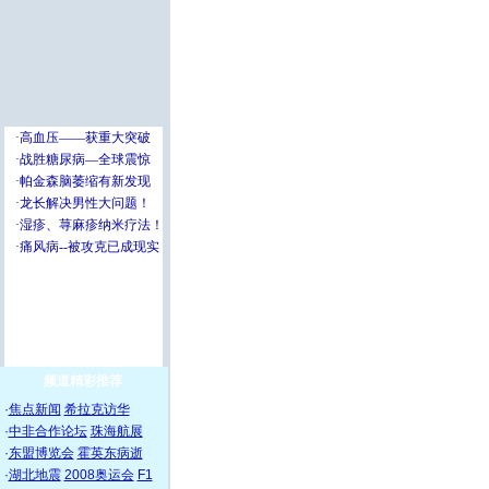
频道精彩推荐
·
焦点新闻
希拉克访华
·
中非合作论坛
珠海航展
·
东盟博览会
霍英东病逝
·
湖北地震
2008奥运会
F1