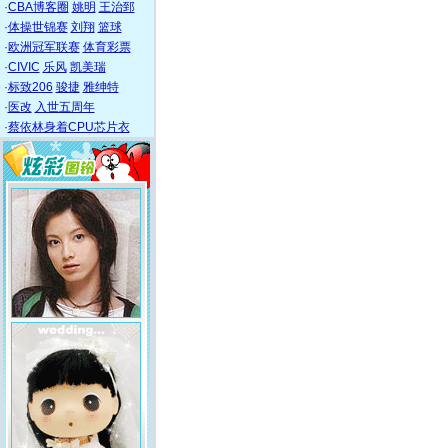
·
CBA博客圈
姚明
王治郅
·
体操世锦赛
刘翔
篮球
·
欧洲冠军联赛
体育彩票
·
CIVIC
乐风
凯美瑞
·
标致206
骏捷
雅绅特
·
医改
入世五周年
·
蔡依林身着CPU芯片衣