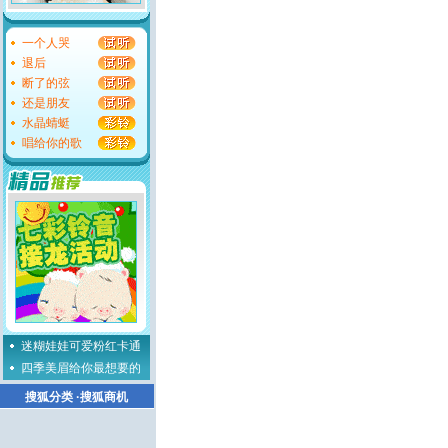
一个人哭
退后
断了的弦
还是朋友
水晶蜻蜓
唱给你的歌
迷糊娃娃可爱粉红卡通
四季美眉给你最想要的
搜狐分类
·
搜狐商机