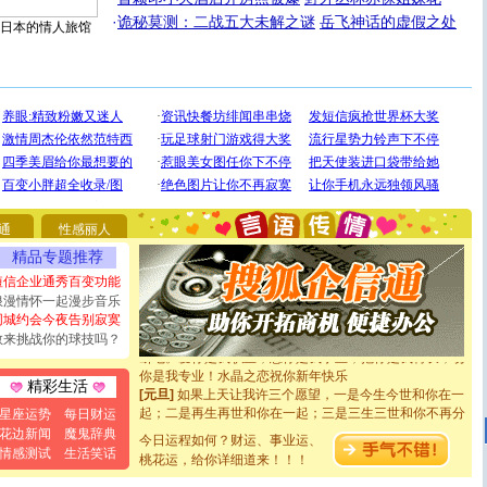
·
诡秘莫测：二战五大未解之谜
岳飞神话的虚假之处
日本的情人旅馆
[圣诞节]
圣诞节到了，想想没什么送给你的，又不打算给
你太多，只有给你五千万：千万快乐！千万要健康！千万
要平安！千万要知足！千万不要忘记我！
通
性感丽人
[圣诞节]
不只这样的日子才会想起你,而是这样的日子才
精品专题推荐
能正大光明地骚扰你,告诉你,圣诞要快乐!新年要快乐!天天
都要快乐噢!
短信企业通秀百变功能
[圣诞节]
奉上一颗祝福的心,在这个特别的日子里,愿幸福,
浪漫情怀一起漫步音乐
如意,快乐,鲜花,一切美好的祝愿与你同在.圣诞快乐!
同城约会今夜告别寂寞
[元旦]
看到你我会触电；看不到你我要充电；没有你我会
敢来挑战你的球技吗？
断电。爱你是我职业，想你是我事业，抱你是我特长，吻
你是我专业！水晶之恋祝你新年快乐
精彩生活
[元旦]
如果上天让我许三个愿望，一是今生今世和你在一
起；二是再生再世和你在一起；三是三生三世和你不再分
星座运势
每日财运
离。水晶之恋祝你新年快乐
花边新闻
魔鬼辞典
今日运程如何？财运、事业运、
[元旦]
当我狠下心扭头离去那一刻，你在我身后无助地哭
情感测试
生活笑话
泣，这痛楚让我明白我多么爱你。我转身抱住你：这猪不
桃花运，给你详细道来！！！
卖了。水晶之恋祝你新年快乐。