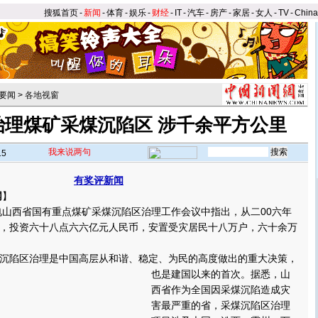
搜狐首页
-
新闻
-
体育
-
娱乐
-
财经
-
IT
-
汽车
-
房产
-
家居
-
女人
-
TV
-
Chin
要闻
>
各地视窗
治理煤矿采煤沉陷区 涉千余平方公里
我来说两句
15
有奖评新闻
网
】
山西省国有重点煤矿采煤沉陷区治理工作会议中指出，从二00六年
，投资六十八点六六亿元人民币，安置受灾居民十八万户，六十余万
陷区治理是中国高层从和谐、稳定、为民的高度做出的重大决策，
也是建国以来的首次。
据悉，山
西省作为全国因采煤沉陷造成灾
害最严重的省，采煤沉陷区治理