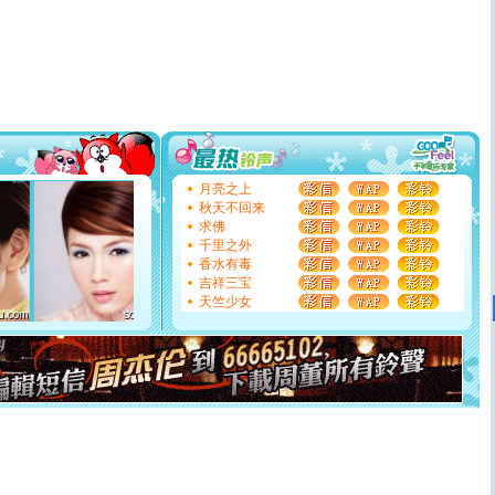
[春节]
风柔雨润好月圆，半岛铁盒伴身边，每日尽显开心
颜！冬去春来似水如烟，劳碌人生需尽欢！听一曲轻歌，
道一声平安！新年吉祥万事如愿
[春节]
传说薰衣草有四片叶子：第一片叶子是信仰，第二
片叶子是希望，第三片叶子是爱情，第四片叶子是幸运。
送你一棵薰衣草，愿你新年快乐！
[圣诞节]
圣诞节到了，想想没什么送给你的，又不打算给
你太多，只有给你五千万：千万快乐！千万要健康！千万
要平安！千万要知足！千万不要忘记我！
[圣诞节]
不只这样的日子才会想起你,而是这样的日子才
月亮之上
能正大光明地骚扰你,告诉你,圣诞要快乐!新年要快乐!天天
秋天不回来
都要快乐噢!
求佛
[圣诞节]
奉上一颗祝福的心,在这个特别的日子里,愿幸福,
千里之外
如意,快乐,鲜花,一切美好的祝愿与你同在.圣诞快乐!
香水有毒
[元旦]
看到你我会触电；看不到你我要充电；没有你我会
吉祥三宝
断电。爱你是我职业，想你是我事业，抱你是我特长，吻
天竺少女
你是我专业！水晶之恋祝你新年快乐
[元旦]
如果上天让我许三个愿望，一是今生今世和你在一
起；二是再生再世和你在一起；三是三生三世和你不再分
离。水晶之恋祝你新年快乐
[元旦]
当我狠下心扭头离去那一刻，你在我身后无助地哭
泣，这痛楚让我明白我多么爱你。我转身抱住你：这猪不
卖了。水晶之恋祝你新年快乐。
[春节]
风柔雨润好月圆，半岛铁盒伴身边，每日尽显开心
颜！冬去春来似水如烟，劳碌人生需尽欢！听一曲轻歌，
道一声平安！新年吉祥万事如愿