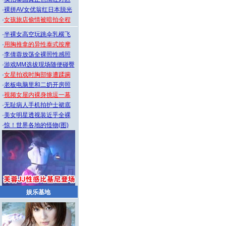
·
裸拼AV女优翁红日本脱光
·
女孩旅店偷情被暗拍全程
·
半裸女高空玩跳伞乳横飞
·
用胸推拿的异性泰式按摩
·
李倩蓉放荡全裸照性感照
·
游戏MM选拔现场随便碰臀
·
女星拍戏时胸部惨遭蹂躏
·
老板电脑里和二奶开房照
·
视频女屋内裸身挑逗一幕
·
无耻病人手机拍护士裙底
·
美女明星透视装近乎全裸
·
惊！世界各地的怪物(图)
娱乐基地