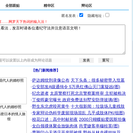
全部跟贴
精华区
辩论区
匿名发表：
隐藏地址：
宴……网罗天下热词的输入法！
【热门新闻推荐】
·
萨达姆绞刑录像公布
天下头条：很多秘密带入坟墓
·
公安部发A级通缉令 5万悬红佛山灭门案疑凶(图)
·
纪念逝者
太原警察打死北京警察案终审 主犯被枪决
·
丁俊晖豪宅曝光 政府免费送别墅安防弹玻璃(图)
·
野生东北虎咬死黄牛
十大假新闻：垃圾场儿童残肢
代人的婚纱照
·
专家辩论伪科学废留现场混乱 几乎成肢体PK(组图)
·
校花口述：高中时献初夜
2000只蝴蝶贴爱因斯坦像
·
女白领祼体聚会放纵肉体
尚雯婕客串穆桂英(图)
·
曹颖印小天酒店开房照被爆
野外丛林赤裸姐妹花