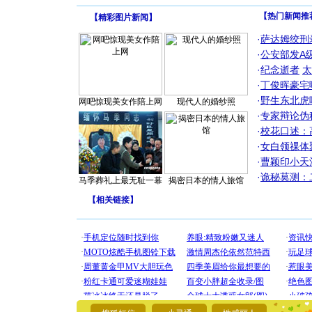
【热门新闻推
【
精彩图片新闻
】
·
萨达姆绞刑
·
公安部发A
·
纪念逝者
太
·
丁俊晖豪宅
·
野生东北虎
网吧惊现美女作陪上网
现代人的婚纱照
·
专家辩论伪
·
校花口述：
·
女白领祼体
·
曹颖印小天
·
诡秘莫测：
马季葬礼上最无耻一幕
揭密日本的情人旅馆
【
相关链接
】
[圣诞节]
你太多，
要平安！