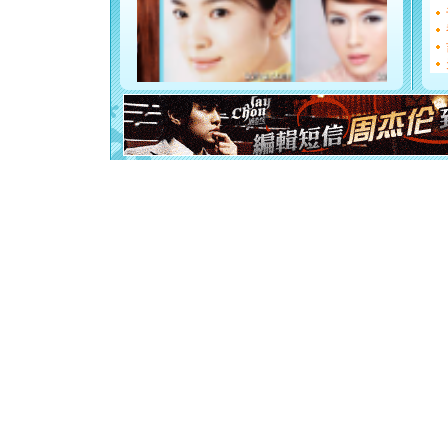
[圣诞节]
如意,快乐
[元旦]
看
断电。爱
你是我专
[元旦]
如
起；二是
离。水晶
[元旦]
当
泣，这痛
卖了。水
[春节]
风
颜！冬去
道一声平
[春节]
传
片叶子是
送你一棵