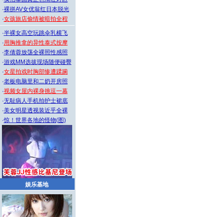
·
裸拼AV女优翁红日本脱光
·
女孩旅店偷情被暗拍全程
·
半裸女高空玩跳伞乳横飞
·
用胸推拿的异性泰式按摩
·
李倩蓉放荡全裸照性感照
·
游戏MM选拔现场随便碰臀
·
女星拍戏时胸部惨遭蹂躏
·
老板电脑里和二奶开房照
·
视频女屋内裸身挑逗一幕
·
无耻病人手机拍护士裙底
·
美女明星透视装近乎全裸
·
惊！世界各地的怪物(图)
娱乐基地