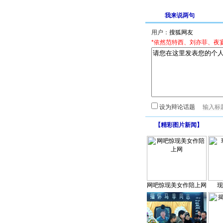
我来说两句
用户：
*依然范特西、刘亦菲、夜
设为辩论话题
【
精彩图片新闻
】
网吧惊现美女作陪上网
现