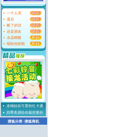
一个人哭
退后
断了的弦
还是朋友
水晶蜻蜓
唱给你的歌
迷糊娃娃可爱粉红卡通
四季美眉给你最想要的
搜狐分类
·
搜狐商机