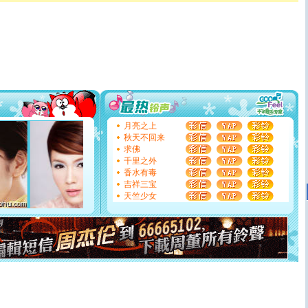
卖了。水晶之恋祝你新年快乐。
[春节]
风柔雨润好月圆，半岛铁盒伴身边，每日尽显开心
颜！冬去春来似水如烟，劳碌人生需尽欢！听一曲轻歌，
道一声平安！新年吉祥万事如愿
[春节]
传说薰衣草有四片叶子：第一片叶子是信仰，第二
片叶子是希望，第三片叶子是爱情，第四片叶子是幸运。
送你一棵薰衣草，愿你新年快乐！
[圣诞节]
圣诞节到了，想想没什么送给你的，又不打算给
你太多，只有给你五千万：千万快乐！千万要健康！千万
要平安！千万要知足！千万不要忘记我！
[圣诞节]
不只这样的日子才会想起你,而是这样的日子才
月亮之上
能正大光明地骚扰你,告诉你,圣诞要快乐!新年要快乐!天天
秋天不回来
都要快乐噢!
求佛
[圣诞节]
奉上一颗祝福的心,在这个特别的日子里,愿幸福,
千里之外
如意,快乐,鲜花,一切美好的祝愿与你同在.圣诞快乐!
香水有毒
[元旦]
看到你我会触电；看不到你我要充电；没有你我会
吉祥三宝
断电。爱你是我职业，想你是我事业，抱你是我特长，吻
天竺少女
你是我专业！水晶之恋祝你新年快乐
[元旦]
如果上天让我许三个愿望，一是今生今世和你在一
起；二是再生再世和你在一起；三是三生三世和你不再分
离。水晶之恋祝你新年快乐
[元旦]
当我狠下心扭头离去那一刻，你在我身后无助地哭
泣，这痛楚让我明白我多么爱你。我转身抱住你：这猪不
卖了。水晶之恋祝你新年快乐。
[春节]
风柔雨润好月圆，半岛铁盒伴身边，每日尽显开心
颜！冬去春来似水如烟，劳碌人生需尽欢！听一曲轻歌，
道一声平安！新年吉祥万事如愿