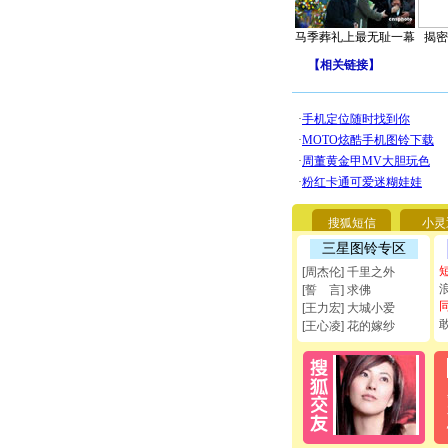
马季葬礼上最无耻一幕
揭密
【
相关链接
】
搜狐短信
小灵
三星图铃专区
[周杰伦] 千里之外
[誓 言] 求佛
[王力宏] 大城小爱
[王心凌] 花的嫁纱