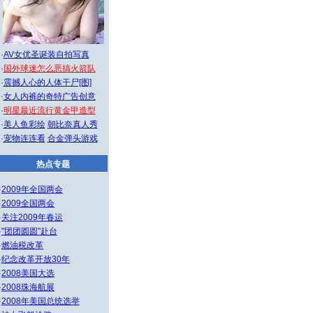
·
AV女优圣诞装自拍写真
·
国外球迷怎么恶搞火箭队
·
震撼人心的人体干尸[图]
·
女人内裤的奇特广告创意
·
明星最近流行黄金甲造型
·
美人鱼彩绘
朝比奈真人秀
·
宠物连连看
合金弹头游戏
热点专题
·
2009年全国两会
·
2009全国两会
·
关注2009年春运
·
"团团圆圆"赴台
·
燃油税改革
·
纪念改革开放30年
·
2008美国大选
·
2008珠海航展
·
2008年美国总统选举