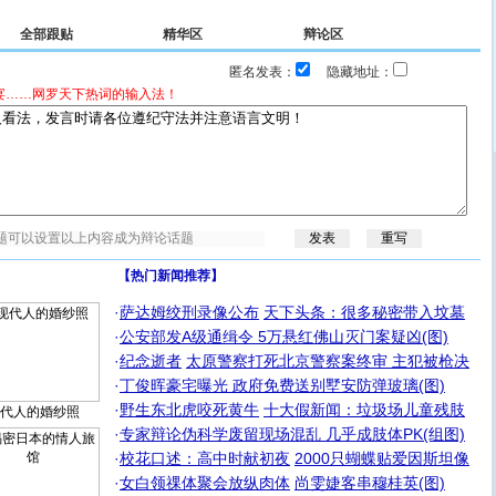
全部跟贴
精华区
辩论区
匿名发表：
隐藏地址：
宴……网罗天下热词的输入法！
【热门新闻推荐】
·
萨达姆绞刑录像公布
天下头条：很多秘密带入坟墓
·
公安部发A级通缉令 5万悬红佛山灭门案疑凶(图)
·
纪念逝者
太原警察打死北京警察案终审 主犯被枪决
·
丁俊晖豪宅曝光 政府免费送别墅安防弹玻璃(图)
·
野生东北虎咬死黄牛
十大假新闻：垃圾场儿童残肢
代人的婚纱照
·
专家辩论伪科学废留现场混乱 几乎成肢体PK(组图)
·
校花口述：高中时献初夜
2000只蝴蝶贴爱因斯坦像
·
女白领祼体聚会放纵肉体
尚雯婕客串穆桂英(图)