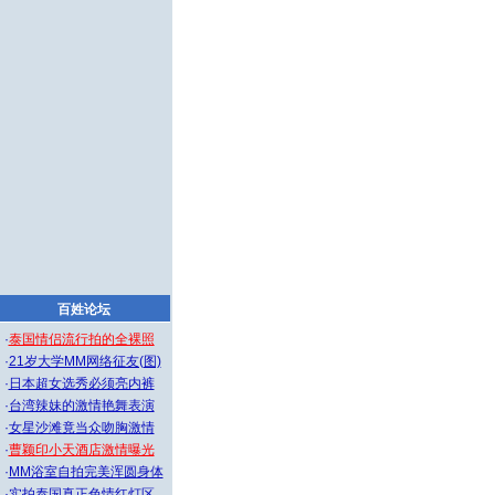
百姓论坛
·
泰国情侣流行拍的全裸照
·
21岁大学MM网络征友(图)
·
日本超女选秀必须亮内裤
·
台湾辣妹的激情艳舞表演
·
女星沙滩竟当众吻胸激情
·
曹颖印小天酒店激情曝光
·
MM浴室自拍完美浑圆身体
·
实拍泰国真正色情红灯区