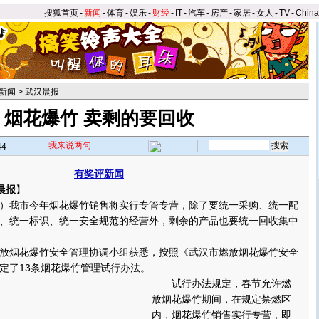
搜狐首页
-
新闻
-
体育
-
娱乐
-
财经
-
IT
-
汽车
-
房产
-
家居
-
女人
-
TV
-
Chin
新闻
>
武汉晨报
烟花爆竹 卖剩的要回收
我来说两句
44
有奖评新闻
晨报
】
我市今年烟花爆竹销售将实行专管专营，除了要统一采购、统一配
、统一标识、统一安全规范的经营外，剩余的产品也要统一回收集中
烟花爆竹安全管理协调小组获悉，按照《武汉市燃放烟花爆竹安全
定了13条烟花爆竹管理试行办法。
试行办法规定，春节允许燃
放烟花爆竹期间，在规定禁燃区
内，烟花爆竹销售实行专营，即