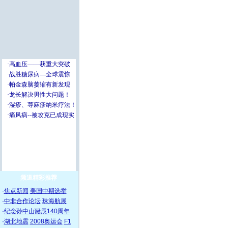
频道精彩推荐
·
焦点新闻
美国中期选举
·
中非合作论坛
珠海航展
·
纪念孙中山诞辰140周年
·
湖北地震
2008奥运会
F1