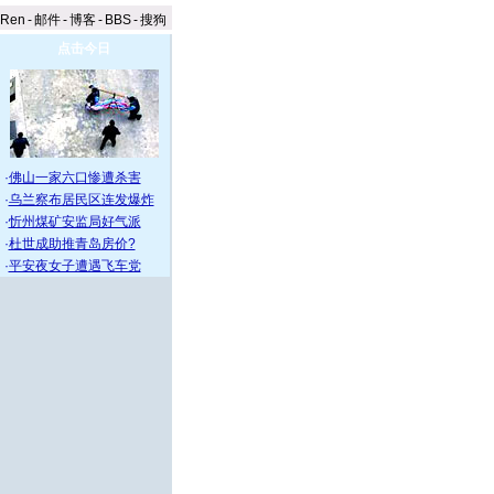
aRen
-
邮件
-
博客
-
BBS
-
搜狗
点击今日
·
佛山一家六口惨遭杀害
·
乌兰察布居民区连发爆炸
·
忻州煤矿安监局好气派
·
杜世成助推青岛房价?
·
平安夜女子遭遇飞车党