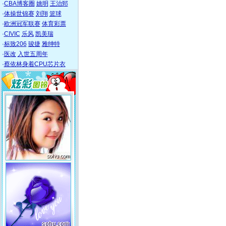
·
CBA博客圈
姚明
王治郅
·
体操世锦赛
刘翔
篮球
·
欧洲冠军联赛
体育彩票
·
CIVIC
乐风
凯美瑞
·
标致206
骏捷
雅绅特
·
医改
入世五周年
·
蔡依林身着CPU芯片衣