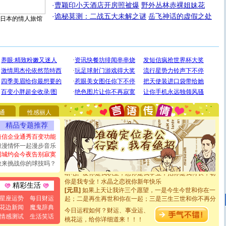
·
曹颖印小天酒店开房照被爆
野外丛林赤裸姐妹花
·
诡秘莫测：二战五大未解之谜
岳飞神话的虚假之处
日本的情人旅馆
[圣诞节]
圣诞节到了，想想没什么送给你的，又不打算给
你太多，只有给你五千万：千万快乐！千万要健康！千万
要平安！千万要知足！千万不要忘记我！
通
性感丽人
[圣诞节]
不只这样的日子才会想起你,而是这样的日子才
精品专题推荐
能正大光明地骚扰你,告诉你,圣诞要快乐!新年要快乐!天天
都要快乐噢!
短信企业通秀百变功能
[圣诞节]
奉上一颗祝福的心,在这个特别的日子里,愿幸福,
浪漫情怀一起漫步音乐
如意,快乐,鲜花,一切美好的祝愿与你同在.圣诞快乐!
同城约会今夜告别寂寞
[元旦]
看到你我会触电；看不到你我要充电；没有你我会
敢来挑战你的球技吗？
断电。爱你是我职业，想你是我事业，抱你是我特长，吻
你是我专业！水晶之恋祝你新年快乐
精彩生活
[元旦]
如果上天让我许三个愿望，一是今生今世和你在一
起；二是再生再世和你在一起；三是三生三世和你不再分
星座运势
每日财运
离。水晶之恋祝你新年快乐
花边新闻
魔鬼辞典
今日运程如何？财运、事业运、
[元旦]
当我狠下心扭头离去那一刻，你在我身后无助地哭
情感测试
生活笑话
泣，这痛楚让我明白我多么爱你。我转身抱住你：这猪不
桃花运，给你详细道来！！！