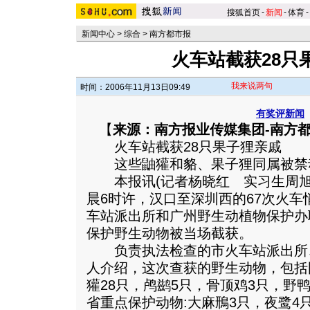
搜狐首页
-
新闻
-
体育
-
新闻中心
>
综合
>
南方都市报
火车站截获28只
我来说两句
时间：2006年11月13日09:49
有奖评新闻
【
来源：南方报业传媒集团-南方
火车站截获28只果子狸亲戚
这些鼬獾和貉、果子狸同属被禁
本报讯(记者杨晓红 实习生周旭
晨6时许，汉口至深圳西的67次火车
车站派出所和广州野生动植物保护办
保护野生动物被当场截获。
负责执法检查的市火车站派出所
人介绍，这次查获的野生动物，包括
獾28只，鸬鹚5只，骨顶鸡3只，野
省重点保护动物:大麻鳽3只，夜鹭4只