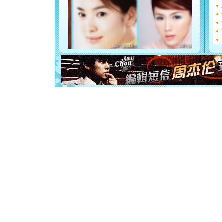
[圣诞节]
如意,快乐
[元旦]
看
断电。爱
你是我专
[元旦]
如
起；二是
离。水晶
[元旦]
当
泣，这痛
卖了。水
[春节]
风
颜！冬去
道一声平
[春节]
传
片叶子是
送你一棵