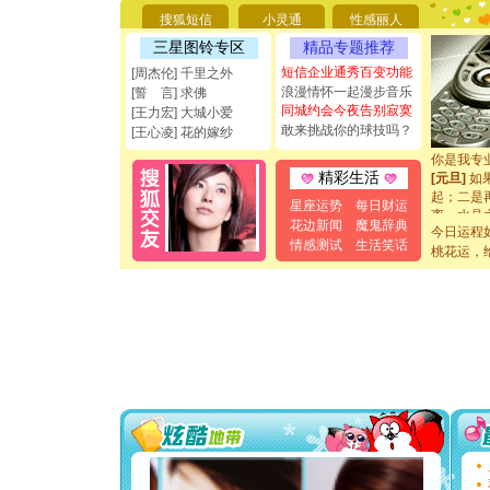
要平安！
搜狐短信
小灵通
性感丽人
[圣诞节]
能正大光明
三星图铃专区
精品专题推荐
都要快乐噢
短信企业通秀百变功能
[周杰伦] 千里之外
[圣诞节]
浪漫情怀一起漫步音乐
[誓 言] 求佛
如意,快乐
同城约会今夜告别寂寞
[王力宏] 大城小爱
[元旦]
看
敢来挑战你的球技吗？
[王心凌] 花的嫁纱
断电。爱
你是我专
[元旦]
如
精彩生活
起；二是
星座运势
每日财运
离。水晶
花边新闻
魔鬼辞典
[元旦]
当
今日运程
情感测试
生活笑话
泣，这痛
桃花运，
卖了。水
[春节]
风
颜！冬去
道一声平
[春节]
传
片叶子是
送你一棵
[圣诞节]
你太多，
要平安！
[圣诞节]
能正大光明
都要快乐噢