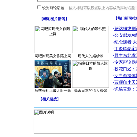
设为辩论话题
【热门新闻推
【
精彩图片新闻
】
·
萨达姆绞刑
·
公安部发A
·
纪念逝者
太
·
丁俊晖豪宅
·
野生东北虎
网吧惊现美女作陪上网
现代人的婚纱照
·
专家辩论伪
·
校花口述：
·
女白领祼体
·
曹颖印小天
·
诡秘莫测：
马季葬礼上最无耻一幕
揭密日本的情人旅馆
【
相关链接
】
[圣诞节]
你太多，