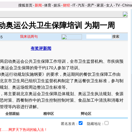
搜狐首页
-
新闻
-
体育
-
娱乐
-
财经
-
IT
-
汽车
-
房产
-
家居
-
女人
-
TV
-
Chin
动奥运公共卫生保障培训 为期一周
我来说两句
45
有奖评新闻
启动奥运会公共卫生保障工作培训，全市卫生监督机构、市疾病预
年奥运会卫生保障的骨干约170人参加了培训。
8奥运行动规划实施纲要》的要求，奥运期间的餐饮卫生保障工作由
北京市卫生局已组织卫生监督机构制定了奥运餐饮卫生标准，参与制
规划、奥运场馆周边整治卫生标准等。
将主要就北京奥运会卫生保障总体规划、奥运卫生执法规划、食源
恐对策、西餐制作中的卫生控制控制对策、食品加工中清洗和消毒对
管理等内容进行讲解。
全部跟贴
精华区
辩论区
匿名发表：
隐藏地址：
宴……网罗天下热词的输入法！