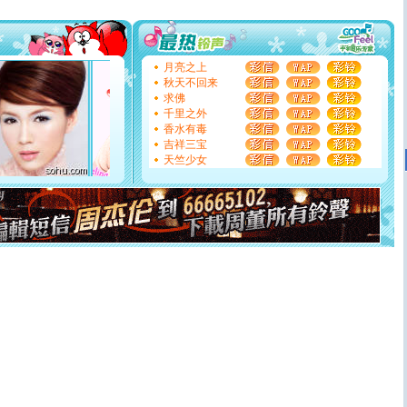
你太多，只有给你五千万：千万快乐！千万要健康！千万
要平安！千万要知足！千万不要忘记我！
[圣诞节]
不只这样的日子才会想起你,而是这样的日子才
能正大光明地骚扰你,告诉你,圣诞要快乐!新年要快乐!天天
都要快乐噢!
月亮之上
[圣诞节]
奉上一颗祝福的心,在这个特别的日子里,愿幸福,
秋天不回来
如意,快乐,鲜花,一切美好的祝愿与你同在.圣诞快乐!
求佛
[元旦]
看到你我会触电；看不到你我要充电；没有你我会
千里之外
断电。爱你是我职业，想你是我事业，抱你是我特长，吻
香水有毒
你是我专业！水晶之恋祝你新年快乐
吉祥三宝
[元旦]
如果上天让我许三个愿望，一是今生今世和你在一
天竺少女
起；二是再生再世和你在一起；三是三生三世和你不再分
离。水晶之恋祝你新年快乐
[元旦]
当我狠下心扭头离去那一刻，你在我身后无助地哭
泣，这痛楚让我明白我多么爱你。我转身抱住你：这猪不
卖了。水晶之恋祝你新年快乐。
[春节]
风柔雨润好月圆，半岛铁盒伴身边，每日尽显开心
颜！冬去春来似水如烟，劳碌人生需尽欢！听一曲轻歌，
道一声平安！新年吉祥万事如愿
[春节]
传说薰衣草有四片叶子：第一片叶子是信仰，第二
片叶子是希望，第三片叶子是爱情，第四片叶子是幸运。
送你一棵薰衣草，愿你新年快乐！