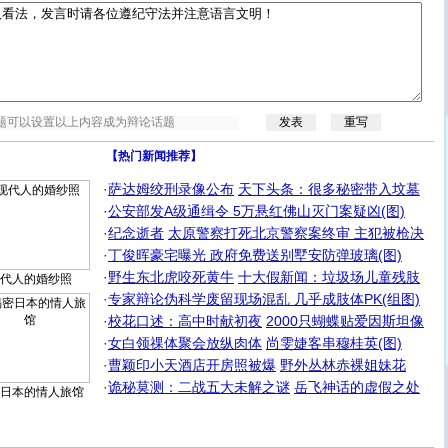
【热门新闻推荐】
·
萨达姆绞刑录像公布
天下头条：很多秘密带入坟墓
·
公安部发A级通缉令 5万悬红佛山灭门案疑凶(图)
·
纪念逝者
太原警察打死北京警察案终审 主犯被枪决
·
丁俊晖豪宅曝光 政府免费送别墅安防弹玻璃(图)
·
野生东北虎咬死黄牛
十大假新闻：垃圾场儿童残肢
代人的婚纱照
·
专家辩论伪科学废留现场混乱 几乎成肢体PK(组图)
·
校花口述：高中时献初夜
2000只蝴蝶贴爱因斯坦像
·
女白领祼体聚会放纵肉体
尚雯婕客串穆桂英(图)
·
曹颖印小天酒店开房照被爆
野外丛林赤裸姐妹花
·
诡秘莫测：二战五大未解之谜
岳飞神话的虚假之处
日本的情人旅馆