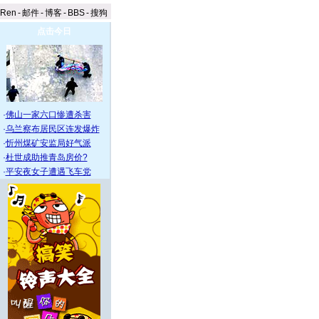
aRen
-
邮件
-
博客
-
BBS
-
搜狗
点击今日
·
佛山一家六口惨遭杀害
·
乌兰察布居民区连发爆炸
·
忻州煤矿安监局好气派
·
杜世成助推青岛房价?
·
平安夜女子遭遇飞车党