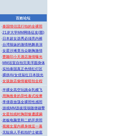
百姓论坛
·
泰国情侣流行拍的全裸照
·
21岁大学MM网络征友(图)
·
日本超女选秀必须亮内裤
·
台湾辣妹的激情艳舞表演
·
女星沙滩竟当众吻胸激情
·
曹颖印小天酒店激情曝光
·
MM浴室自拍完美浑圆身体
·
实拍泰国真正色情红灯区
·
裸拼AV女优翁红日本脱光
·
女孩旅店偷情被暗拍全程
·
半裸女高空玩跳伞乳横飞
·
用胸推拿的异性泰式按摩
·
李倩蓉放荡全裸照性感照
·
游戏MM选拔现场随便碰臀
·
女星拍戏时胸部惨遭蹂躏
·
老板电脑里和二奶开房照
·
视频女屋内裸身挑逗一幕
·
无耻病人手机拍护士裙底