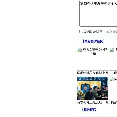
设为辩论话题
【
精彩图片新闻
】
网吧惊现美女作陪上网
现
马季葬礼上最无耻一幕
揭密
【
相关链接
】