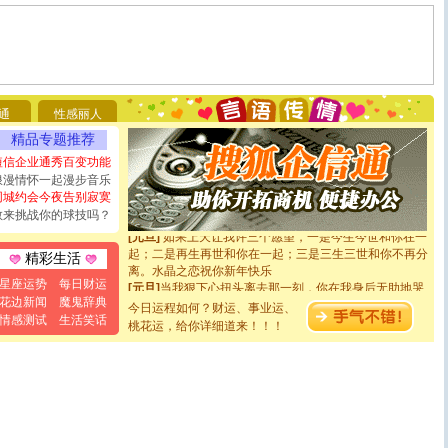
[圣诞节]
圣诞节到了，想想没什么送给你的，又不打算给
你太多，只有给你五千万：千万快乐！千万要健康！千万
要平安！千万要知足！千万不要忘记我！
[圣诞节]
不只这样的日子才会想起你,而是这样的日子才
能正大光明地骚扰你,告诉你,圣诞要快乐!新年要快乐!天天
通
性感丽人
都要快乐噢!
精品专题推荐
[圣诞节]
奉上一颗祝福的心,在这个特别的日子里,愿幸福,
如意,快乐,鲜花,一切美好的祝愿与你同在.圣诞快乐!
短信企业通秀百变功能
[元旦]
看到你我会触电；看不到你我要充电；没有你我会
浪漫情怀一起漫步音乐
断电。爱你是我职业，想你是我事业，抱你是我特长，吻
同城约会今夜告别寂寞
你是我专业！水晶之恋祝你新年快乐
敢来挑战你的球技吗？
[元旦]
如果上天让我许三个愿望，一是今生今世和你在一
起；二是再生再世和你在一起；三是三生三世和你不再分
精彩生活
离。水晶之恋祝你新年快乐
[元旦]
当我狠下心扭头离去那一刻，你在我身后无助地哭
星座运势
每日财运
泣，这痛楚让我明白我多么爱你。我转身抱住你：这猪不
花边新闻
魔鬼辞典
今日运程如何？财运、事业运、
卖了。水晶之恋祝你新年快乐。
情感测试
生活笑话
桃花运，给你详细道来！！！
[春节]
风柔雨润好月圆，半岛铁盒伴身边，每日尽显开心
颜！冬去春来似水如烟，劳碌人生需尽欢！听一曲轻歌，
道一声平安！新年吉祥万事如愿
[春节]
传说薰衣草有四片叶子：第一片叶子是信仰，第二
片叶子是希望，第三片叶子是爱情，第四片叶子是幸运。
送你一棵薰衣草，愿你新年快乐！
[圣诞节]
圣诞节到了，想想没什么送给你的，又不打算给