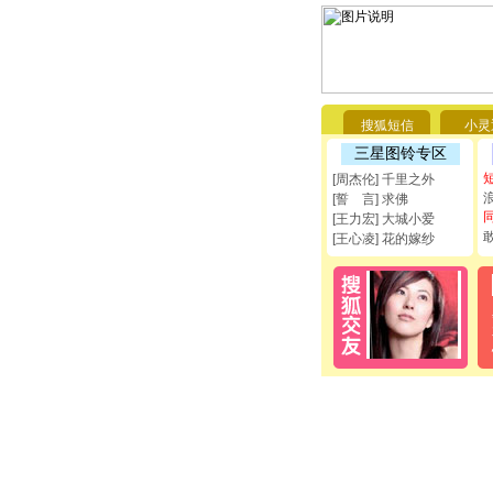
搜狐短信
小灵
三星图铃专区
[周杰伦] 千里之外
[誓 言] 求佛
[王力宏] 大城小爱
[王心凌] 花的嫁纱