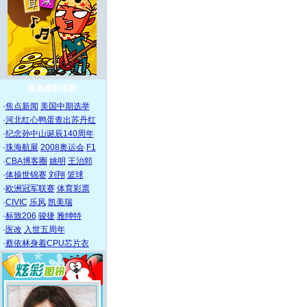
频道精彩推荐
·
焦点新闻
美国中期选举
·
河北红心鸭蛋查出苏丹红
·
纪念孙中山诞辰140周年
·
珠海航展
2008奥运会
F1
·
CBA博客圈
姚明
王治郅
·
体操世锦赛
刘翔
篮球
·
欧洲冠军联赛
体育彩票
·
CIVIC
乐风
凯美瑞
·
标致206
骏捷
雅绅特
·
医改
入世五周年
·
蔡依林身着CPU芯片衣