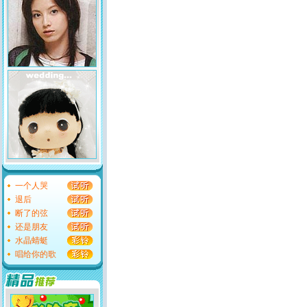
一个人哭
退后
断了的弦
还是朋友
水晶蜻蜓
唱给你的歌