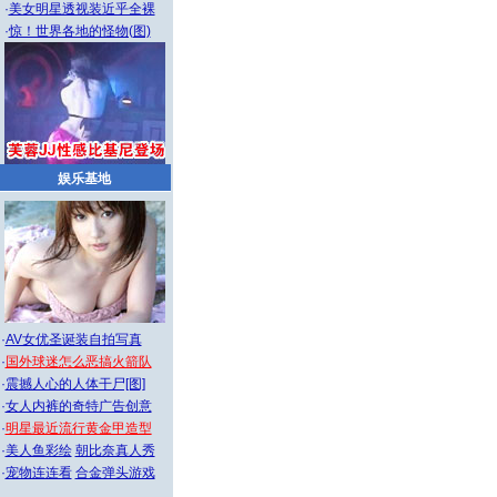
·
美女明星透视装近乎全裸
·
惊！世界各地的怪物(图)
娱乐基地
·
AV女优圣诞装自拍写真
·
国外球迷怎么恶搞火箭队
·
震撼人心的人体干尸[图]
·
女人内裤的奇特广告创意
·
明星最近流行黄金甲造型
·
美人鱼彩绘
朝比奈真人秀
·
宠物连连看
合金弹头游戏