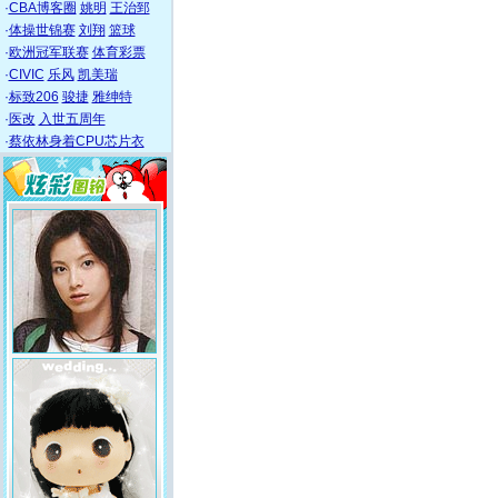
·
CBA博客圈
姚明
王治郅
·
体操世锦赛
刘翔
篮球
·
欧洲冠军联赛
体育彩票
·
CIVIC
乐风
凯美瑞
·
标致206
骏捷
雅绅特
·
医改
入世五周年
·
蔡依林身着CPU芯片衣