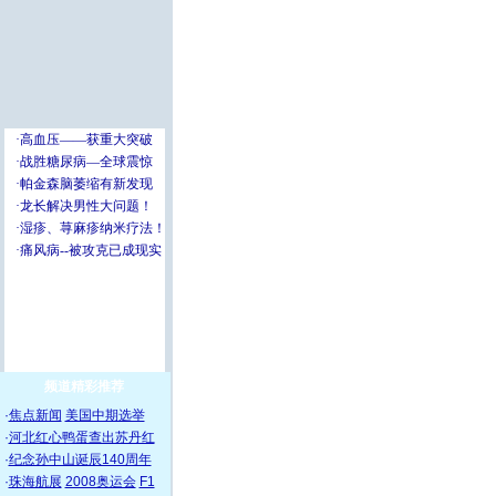
频道精彩推荐
·
焦点新闻
美国中期选举
·
河北红心鸭蛋查出苏丹红
·
纪念孙中山诞辰140周年
·
珠海航展
2008奥运会
F1