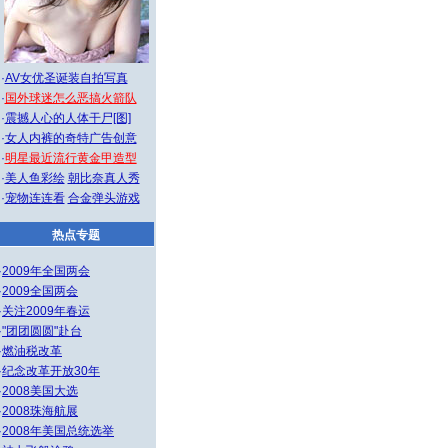
·
AV女优圣诞装自拍写真
·
国外球迷怎么恶搞火箭队
·
震撼人心的人体干尸[图]
·
女人内裤的奇特广告创意
·
明星最近流行黄金甲造型
·
美人鱼彩绘
朝比奈真人秀
·
宠物连连看
合金弹头游戏
热点专题
·
2009年全国两会
·
2009全国两会
·
关注2009年春运
·
"团团圆圆"赴台
·
燃油税改革
·
纪念改革开放30年
·
2008美国大选
·
2008珠海航展
·
2008年美国总统选举