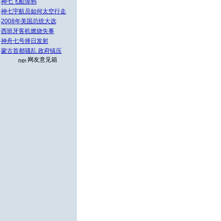
·
神七飞船涂鸦
·
神七宇航员如何太空行走
·
2008年美国总统大选
·
西班牙客机燃烧失事
·
神舟七号择日发射
·
蒙古首都骚乱 政府镇压
网友意见箱