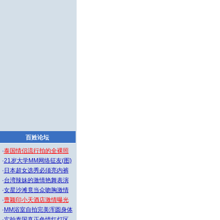
百姓论坛
·
泰国情侣流行拍的全裸照
·
21岁大学MM网络征友(图)
·
日本超女选秀必须亮内裤
·
台湾辣妹的激情艳舞表演
·
女星沙滩竟当众吻胸激情
·
曹颖印小天酒店激情曝光
·
MM浴室自拍完美浑圆身体
·
实拍泰国真正色情红灯区