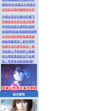
·
裸拼AV女优翁红日本脱光
·
女孩旅店偷情被暗拍全程
·
半裸女高空玩跳伞乳横飞
·
用胸推拿的异性泰式按摩
·
李倩蓉放荡全裸照性感照
·
游戏MM选拔现场随便碰臀
·
女星拍戏时胸部惨遭蹂躏
·
老板电脑里和二奶开房照
·
视频女屋内裸身挑逗一幕
·
无耻病人手机拍护士裙底
·
美女明星透视装近乎全裸
·
惊！世界各地的怪物(图)
娱乐基地