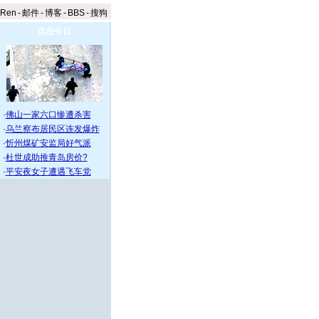
aRen
-
邮件
-
博客
-
BBS
-
搜狗
点击今日
·
佛山一家六口惨遭杀害
·
乌兰察布居民区连发爆炸
·
忻州煤矿安监局好气派
·
杜世成助推青岛房价?
·
平安夜女子遭遇飞车党