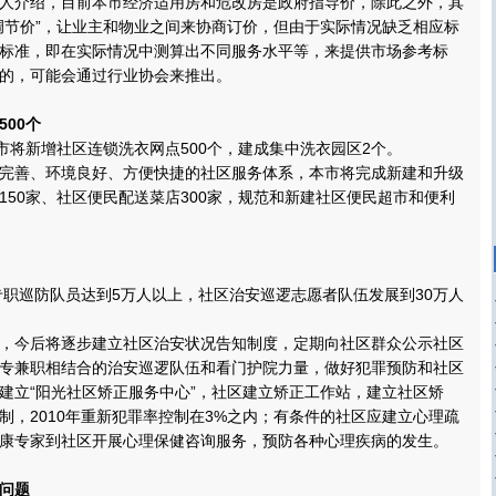
介绍，目前本市经济适用房和危改房是政府指导价，除此之外，其
调节价”，让业主和物业之间来协商订价，但由于实际情况缺乏相应标
标准，即在实际情况中测算出不同服务水平等，来提供市场参考标
的，可能会通过行业协会来推出。
00个
将新增社区连锁洗衣网点500个，建成集中洗衣园区2个。
善、环境良好、方便快捷的社区服务体系，本市将完成新建和升级
150家、社区便民配送菜店300家，规范和新建社区便民超市和便利
职巡防队员达到5万人以上，社区治安巡逻志愿者队伍发展到30万人
今后将逐步建立社区治安状况告知制度，定期向社区群众公示社区
专兼职相结合的治安巡逻队伍和看门护院力量，做好犯罪预防和社区
建立“阳光社区矫正服务中心”，社区建立矫正工作站，建立社区矫
制，2010年重新犯罪率控制在3%之内；有条件的社区应建立心理疏
康专家到社区开展心理保健咨询服务，预防各种心理疾病的发生。
问题