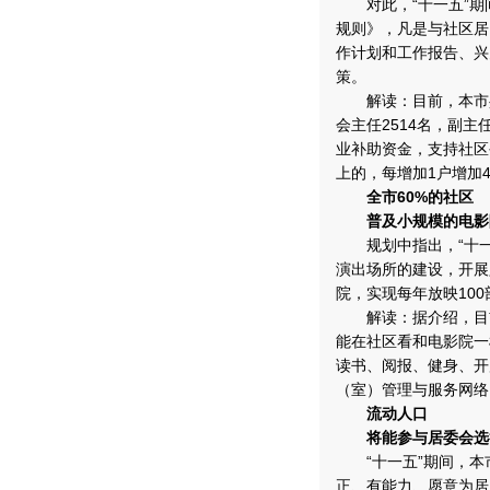
对此，“十一五”期
规则》，凡是与社区居
作计划和工作报告、兴
策。
解读：目前，本市共划
会主任2514名，副主
业补助资金，支持社区公
上的，每增加1户增加4
全市60%的社区
普及小规模的电影
规划中指出，“十一
演出场所的建设，开展
院，实现每年放映100
解读：据介绍，目前
能在社区看和电影院一
读书、阅报、健身、开
（室）管理与服务网络
流动人口
将能参与居委会选
“十一五”期间，本
正、有能力、愿意为居