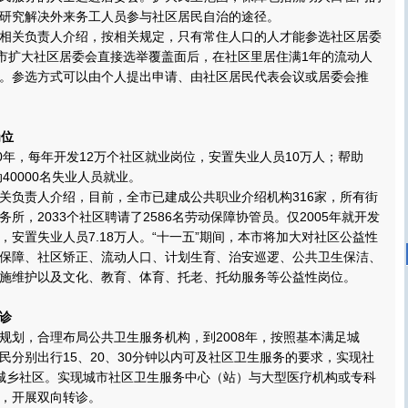
研究解决外来务工人员参与社区居民自治的途径。
关负责人介绍，按相关规定，只有常住人口的人才能参选社区居委
本市扩大社区居委会直接选举覆盖面后，在社区里居住满1年的流动人
。参选方式可以由个人提出申请、由社区居民代表会议或居委会推
位
年，每年开发12万个社区就业岗位，安置失业人员10万人；帮助
动40000名失业人员就业。
负责人介绍，目前，全市已建成公共职业介绍机构316家，所有街
所，2033个社区聘请了2586名劳动保障协管员。仅2005年就开发
个，安置失业人员7.18万人。“十一五”期间，本市将加大对社区公益性
保障、社区矫正、流动人口、计划生育、治安巡逻、公共卫生保洁、
施维护以及文化、教育、体育、托老、托幼服务等公益性岗位。
诊
划，合理布局公共卫生服务机构，到2008年，按照基本满足城
民分别出行15、20、30分钟以内可及社区卫生服务的要求，实现社
盖城乡社区。实现城市社区卫生服务中心（站）与大型医疗机构或专科
，开展双向转诊。