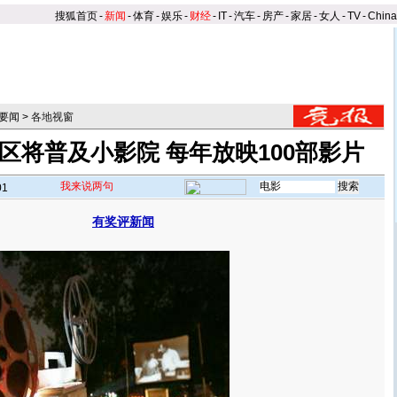
搜狐首页
-
新闻
-
体育
-
娱乐
-
财经
-
IT
-
汽车
-
房产
-
家居
-
女人
-
TV
-
Chin
要闻
>
各地视窗
区将普及小影院 每年放映100部影片
我来说两句
01
有奖评新闻