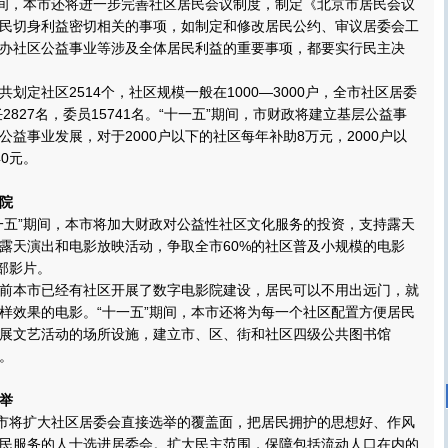
间，本市还将进一步完善社区居民会议制度，制定《北京市居民会议
民切身利益密切相关的事项，如制定和修改居民公约、审议居委会工
办社区公益事业等涉及全体居民利益的重要事项，都要实行民主决
定社区2514个，社区规模一般在1000—3000户，全市社区居委
任2827名，委员15741名。“十一五”期间，市财政将建立基层公益事
益事业发展，对于2000户以下的社区每年补助8万元，2000户以
0元。
院
五”期间，本市将加大财政对公益性社区文化服务的投资，支持露天
露天演出和电影放映活动，争取全市60%的社区普及小规模的电影
部影片。
本市已经有社区开展了数字电影院建设，居民可以不用出远门，就
样效果的电影。“十一五”期间，本市还将为每一个社区配置方便居民
展文艺活动的场所设施，建立市、区、街和社区四级公共图书馆
。
举
市将扩大社区居委会直接选举的覆盖面，把居民拥护的思想好、作风
民服务的人士选进居委会。扩大民主范围，保障包括流动人口在内的