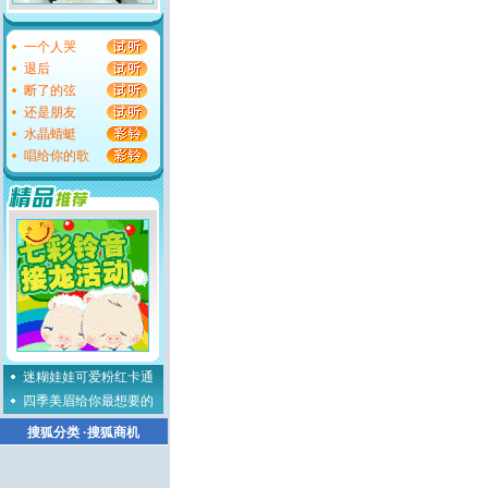
一个人哭
退后
断了的弦
还是朋友
水晶蜻蜓
唱给你的歌
迷糊娃娃可爱粉红卡通
四季美眉给你最想要的
搜狐分类
·
搜狐商机