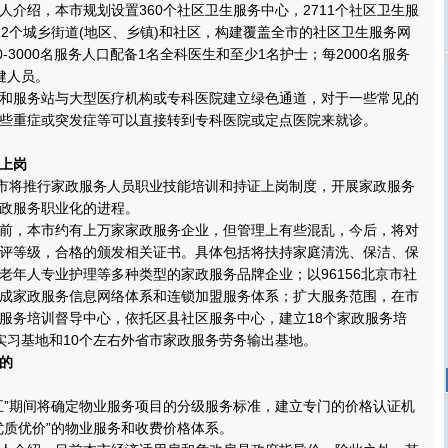
绍，本市规划设置360个社区卫生服务中心，2711个社区卫生服
12个城乡街道(地区、乡镇)和社区，构建覆盖全市的社区卫生服务网
0-3000名服务人口配备1名全科医生和至少1名护士；每2000名服务
健人员。
服务站与大型医疗机构或专科医院建立绿色通道，对于一些常见的
些重症或突发症等可以直接转到专科医院或定点医院来就诊。
上岗
市将推行家政服务人员职业技能培训和持证上岗制度，开展家政服务
政服务职业化的进程。
，本市约有上万家家政服务企业，但管理上有些混乱，今后，将对
评等级，合格的颁发相关证书。具体包括将扶持家庭清洗、保洁、保
老年人专业护理等多种类型的家政服务品牌企业；以96156北京市社
成家政服务信息网络体系和连锁加盟服务体系；扩大服务范围，在市
服务培训督导中心，依托区县社区服务中心，建立18个家政服务培
实习基地和10个左右外省市家政服务劳务输出基地。
的
”期间将确定物业服务项目的分级服务标准，建立专门的价格认证机
优质优价”的物业服务和收费价格体系。