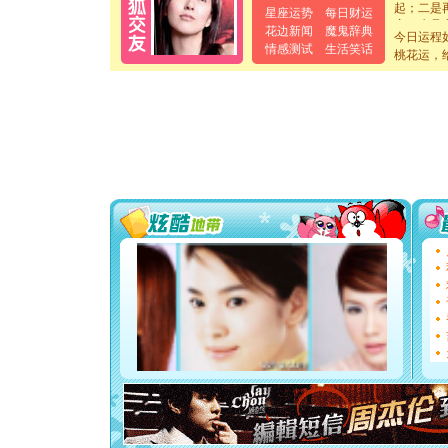
起；二是
星座运势
每日财运
离。水晶
花边新闻
魔鬼辞典
[元旦]
当
今日运程
情感测试
生活笑话
泣，这痛
桃花运，
卖了。水
[春节]
风
颜！冬去
道一声平
[春节]
传
片叶子是
送你一棵
[圣诞节]
你太多，
要平安！
[圣诞节]
能正大光明
都要快乐噢
[圣诞节]
如意,快乐
[元旦]
看
断电。爱
你是我专
[元旦]
如
起；二是
离。水晶
[元旦]
当
泣，这痛