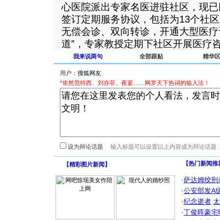
心医院派出专家名医进驻社区，现已
签订定期服务协议，包括为13个社
无偿会诊、双向转诊，开通大型医疗
道”，专家教授定期下社区开展医疗
我来说两句
全部跟贴
精华
用户：
*依然范特西、刘亦菲、夜宴……网罗天下热词的输入法！
设为辩论话题
【热门新闻推
【
精彩图片新闻
】
·
萨达姆绞刑
·
公安部发A
·
纪念逝者
太
·
丁俊晖豪宅