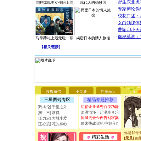
·
野生东北虎
网吧惊现美女作陪上网
现代人的婚纱照
·
专家辩论伪
·
校花口述：
·
女白领祼体
·
曹颖印小天
·
诡秘莫测：
马季葬礼上最无耻一幕
揭密日本的情人旅馆
【
相关链接
】
[圣诞节]
你太多，
要平安！
搜狐短信
小灵通
性感丽人
[圣诞节]
能正大光明
三星图铃专区
精品专题推荐
都要快乐噢
短信企业通秀百变功能
[周杰伦] 千里之外
[圣诞节]
浪漫情怀一起漫步音乐
[誓 言] 求佛
如意,快乐
同城约会今夜告别寂寞
[王力宏] 大城小爱
[元旦]
看
敢来挑战你的球技吗？
[王心凌] 花的嫁纱
断电。爱
你是我专
[元旦]
如
精彩生活