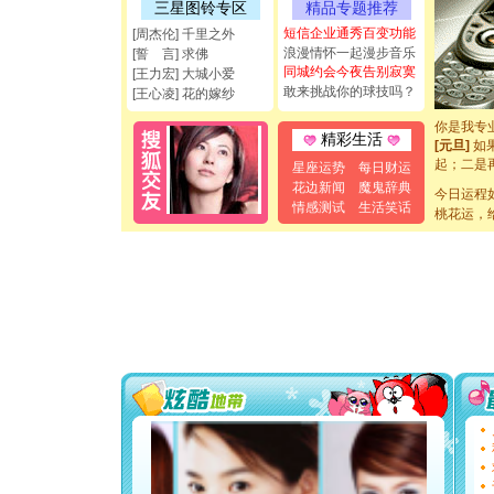
三星图铃专区
精品专题推荐
能正大光明
都要快乐噢
短信企业通秀百变功能
[周杰伦] 千里之外
[圣诞节]
浪漫情怀一起漫步音乐
[誓 言] 求佛
如意,快乐
同城约会今夜告别寂寞
[王力宏] 大城小爱
[元旦]
看
敢来挑战你的球技吗？
[王心凌] 花的嫁纱
断电。爱
你是我专
精彩生活
[元旦]
如
起；二是
星座运势
每日财运
离。水晶
花边新闻
魔鬼辞典
今日运程
[元旦]
当
情感测试
生活笑话
泣，这痛
桃花运，
卖了。水
[春节]
风
颜！冬去
道一声平
[春节]
传
片叶子是
送你一棵
[圣诞节]
你太多，
要平安！
[圣诞节]
能正大光明
都要快乐噢
[圣诞节]