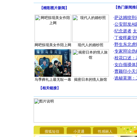
【热门新闻推
【
精彩图片新闻
】
·
萨达姆绞刑
·
公安部发A
·
纪念逝者
太
·
丁俊晖豪宅
·
野生东北虎
网吧惊现美女作陪上网
现代人的婚纱照
·
专家辩论伪
·
校花口述：
·
女白领祼体
·
曹颖印小天
·
诡秘莫测：
马季葬礼上最无耻一幕
揭密日本的情人旅馆
【
相关链接
】
[圣诞节]
你太多，
要平安！
搜狐短信
小灵通
性感丽人
[圣诞节]