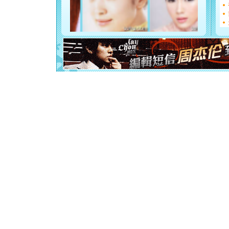
如意,快乐
[元旦]
看
断电。爱
你是我专
[元旦]
如
起；二是
离。水晶
[元旦]
当
泣，这痛
卖了。水
[春节]
风
颜！冬去
道一声平
[春节]
传
片叶子是
送你一棵