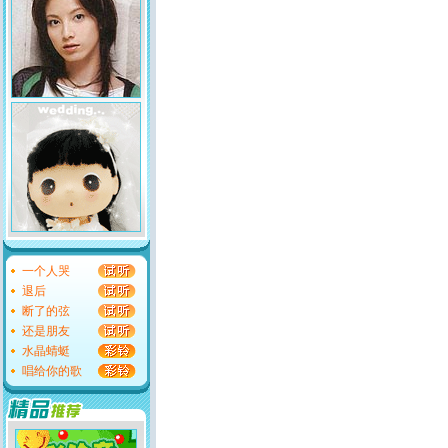
一个人哭
退后
断了的弦
还是朋友
水晶蜻蜓
唱给你的歌