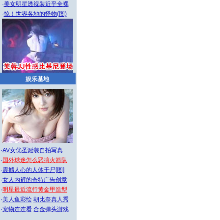
·
美女明星透视装近乎全裸
·
惊！世界各地的怪物(图)
娱乐基地
·
AV女优圣诞装自拍写真
·
国外球迷怎么恶搞火箭队
·
震撼人心的人体干尸[图]
·
女人内裤的奇特广告创意
·
明星最近流行黄金甲造型
·
美人鱼彩绘
朝比奈真人秀
·
宠物连连看
合金弹头游戏