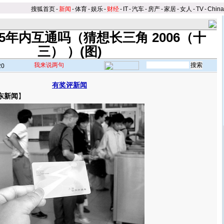
搜狐首页
-
新闻
-
体育
-
娱乐
-
财经
-
IT
-
汽车
-
房产
-
家居
-
女人
-
TV
-
Chin
5年内互通吗（猜想长三角 2006（十
三） ）(图)
我来说两句
20
有奖评新闻
东新闻
】