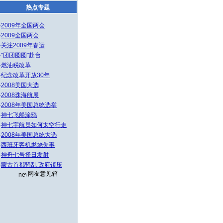
热点专题
·
2009年全国两会
·
2009全国两会
·
关注2009年春运
·
"团团圆圆"赴台
·
燃油税改革
·
纪念改革开放30年
·
2008美国大选
·
2008珠海航展
·
2008年美国总统选举
·
神七飞船涂鸦
·
神七宇航员如何太空行走
·
2008年美国总统大选
·
西班牙客机燃烧失事
·
神舟七号择日发射
·
蒙古首都骚乱 政府镇压
网友意见箱