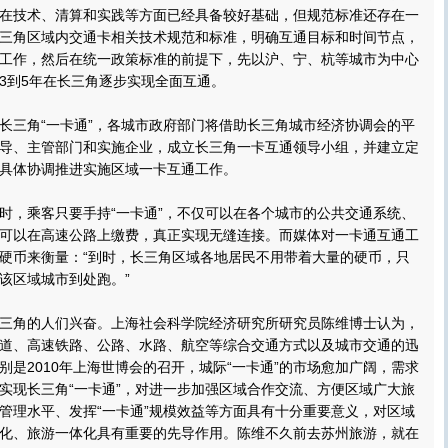
在技术、清算和实践等方面已经具备较好基础，但规范标准还存在一
三角区域内交通卡相关技术规范和标准，明确互通目标和时间节点，
工作，然后在统一政策标准的前提下，先以沪、宁、杭等城市为中心
3到5年在长三角逐步实现全面互通。
三角“一卡通”，各城市政府部门将借助长三角城市经济协调会的平
导、主管部门和实施企业，成立长三角一卡互通领导小组，并建立定
具体协调推进实施区域一卡互通工作。
，乘客只要手持“一卡通”，不仅可以在各个城市的公共交通系统、
可以在高速公路上缴费，真正实现无缝连接。而媒体对一卡通互通工
硬币来衡量：“到时，长三角区域各地居民不用带着大量的硬币，只
该区域城市到处跑。”
角的人们兴奋。上海社会科学院经济研究所研究员陈维博士认为，
道、高速铁路、公路、水路、航空等综合交通方式以及城市交通的迅
别是2010年上海世博会的召开，城际“一卡通”的市场愈加广阔，需求
实现长三角“一卡通”，对进一步加强区域合作交流、方便区域广大旅
管理水平、发挥“一卡通”规模效益等方面具有十分重要意义，对区域
化、旅游一体化具有重要的先导作用。陈维不久前去苏州旅游，就在