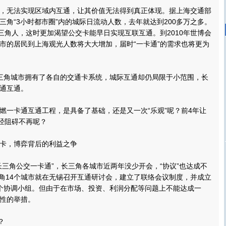
无法实现区域内互通，让其价值无法得到真正体现。据上海交通部
三角“3小时都市圈”内的城际日流动人数，去年就达到200多万之多。
长三角人，这时更加渴望公交卡能早日实现互联互通。到2010年世博会
市的居民到上海观光人数将大大增加，届时“一卡通”的需求也将更为
角城市拥有了各自的交通卡系统，城际互通却仍局限于小范围，长
通互通。
一卡通互通工程，是具备了基础，还是又一次“乐观”呢？前4年让
已经阻碍不再呢？
，博弈背后的利益之争
角公交一卡通”，长三角各城市近两年没少开会，“协议”也达成不
长三角14个城市就在无锡召开互通研讨会，建立了联络会议制度，并成立
个协调小组。但由于在市场、投资、利润分配等问题上不能达成一
性的举措。
？