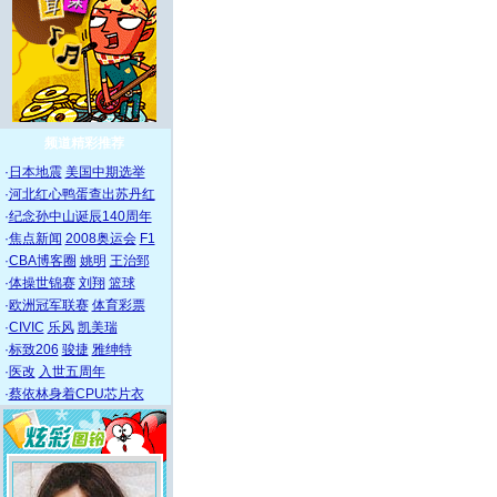
频道精彩推荐
·
日本地震
美国中期选举
·
河北红心鸭蛋查出苏丹红
·
纪念孙中山诞辰140周年
·
焦点新闻
2008奥运会
F1
·
CBA博客圈
姚明
王治郅
·
体操世锦赛
刘翔
篮球
·
欧洲冠军联赛
体育彩票
·
CIVIC
乐风
凯美瑞
·
标致206
骏捷
雅绅特
·
医改
入世五周年
·
蔡依林身着CPU芯片衣