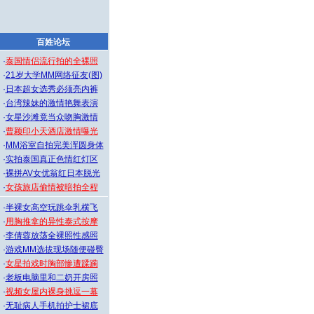
百姓论坛
·
泰国情侣流行拍的全裸照
·
21岁大学MM网络征友(图)
·
日本超女选秀必须亮内裤
·
台湾辣妹的激情艳舞表演
·
女星沙滩竟当众吻胸激情
·
曹颖印小天酒店激情曝光
·
MM浴室自拍完美浑圆身体
·
实拍泰国真正色情红灯区
·
裸拼AV女优翁红日本脱光
·
女孩旅店偷情被暗拍全程
·
半裸女高空玩跳伞乳横飞
·
用胸推拿的异性泰式按摩
·
李倩蓉放荡全裸照性感照
·
游戏MM选拔现场随便碰臀
·
女星拍戏时胸部惨遭蹂躏
·
老板电脑里和二奶开房照
·
视频女屋内裸身挑逗一幕
·
无耻病人手机拍护士裙底