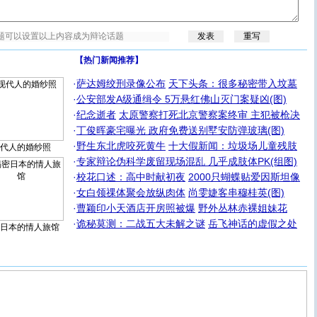
【热门新闻推荐】
·
萨达姆绞刑录像公布
天下头条：很多秘密带入坟墓
·
公安部发A级通缉令 5万悬红佛山灭门案疑凶(图)
·
纪念逝者
太原警察打死北京警察案终审 主犯被枪决
·
丁俊晖豪宅曝光 政府免费送别墅安防弹玻璃(图)
·
野生东北虎咬死黄牛
十大假新闻：垃圾场儿童残肢
代人的婚纱照
·
专家辩论伪科学废留现场混乱 几乎成肢体PK(组图)
·
校花口述：高中时献初夜
2000只蝴蝶贴爱因斯坦像
·
女白领祼体聚会放纵肉体
尚雯婕客串穆桂英(图)
·
曹颖印小天酒店开房照被爆
野外丛林赤裸姐妹花
·
诡秘莫测：二战五大未解之谜
岳飞神话的虚假之处
日本的情人旅馆
[圣诞节]
圣诞节到了，想想没什么送给你的，又不打算给