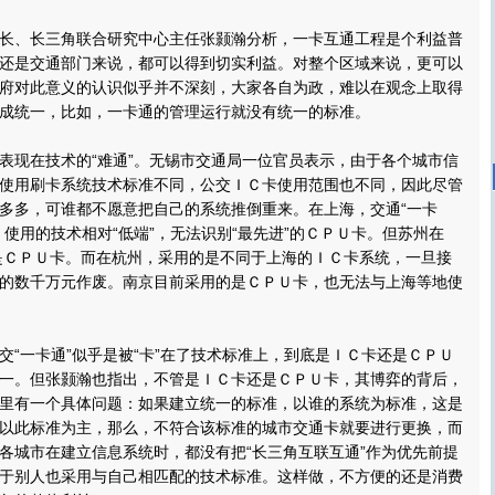
、长三角联合研究中心主任张颢瀚分析，一卡互通工程是个利益普
还是交通部门来说，都可以得到切实利益。对整个区域来说，更可以
府对此意义的认识似乎并不深刻，大家各自为政，难以在观念上取得
成统一，比如，一卡通的管理运行就没有统一的标准。
现在技术的“难通”。无锡市交通局一位官员表示，由于各个城市信
使用刷卡系统技术标准不同，公交ＩＣ卡使用范围也不同，因此尽管
多多，可谁都不愿意把自己的系统推倒重来。在上海，交通“一卡
，使用的技术相对“低端”，无法识别“最先进”的ＣＰＵ卡。但苏州在
正是ＣＰＵ卡。而在杭州，采用的是不同于上海的ＩＣ卡系统，一旦接
的数千万元作废。南京目前采用的是ＣＰＵ卡，也无法与上海等地使
一卡通”似乎是被“卡”在了技术标准上，到底是ＩＣ卡还是ＣＰＵ
一。但张颢瀚也指出，不管是ＩＣ卡还是ＣＰＵ卡，其博弈的背后，
里有一个具体问题：如果建立统一的标准，以谁的系统为标准，这是
以此标准为主，那么，不符合该标准的城市交通卡就要进行更换，而
各城市在建立信息系统时，都没有把“长三角互联互通”作为优先前提
于别人也采用与自己相匹配的技术标准。这样做，不方便的还是消费