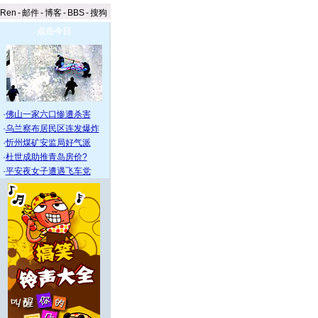
aRen
-
邮件
-
博客
-
BBS
-
搜狗
点击今日
·
佛山一家六口惨遭杀害
·
乌兰察布居民区连发爆炸
·
忻州煤矿安监局好气派
·
杜世成助推青岛房价?
·
平安夜女子遭遇飞车党