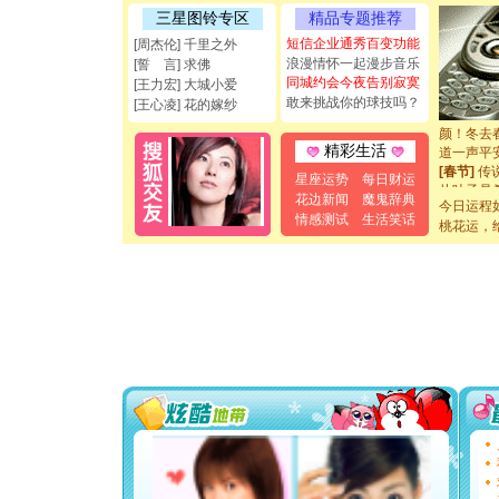
起；二是
三星图铃专区
精品专题推荐
离。水晶
短信企业通秀百变功能
[周杰伦] 千里之外
[元旦]
当
浪漫情怀一起漫步音乐
[誓 言] 求佛
泣，这痛
同城约会今夜告别寂寞
[王力宏] 大城小爱
卖了。水
敢来挑战你的球技吗？
[王心凌] 花的嫁纱
[春节]
风
颜！冬去
道一声平
精彩生活
[春节]
传
星座运势
每日财运
片叶子是
花边新闻
魔鬼辞典
送你一棵
今日运程
[圣诞节]
情感测试
生活笑话
桃花运，
你太多，
要平安！
[圣诞节]
能正大光明
都要快乐噢
[圣诞节]
如意,快乐
[元旦]
看
断电。爱
你是我专
[元旦]
如
起；二是
离。水晶
[元旦]
当