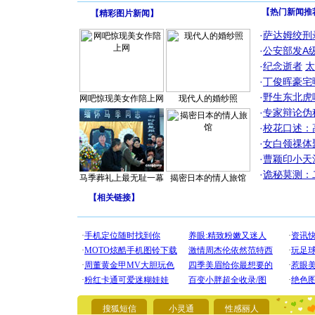
【热门新闻推
【
精彩图片新闻
】
·
萨达姆绞刑
·
公安部发A
·
纪念逝者
太
·
丁俊晖豪宅
·
野生东北虎
网吧惊现美女作陪上网
现代人的婚纱照
·
专家辩论伪
·
校花口述：
·
女白领祼体
·
曹颖印小天
·
诡秘莫测：
马季葬礼上最无耻一幕
揭密日本的情人旅馆
[圣诞节]
你太多，
【
相关链接
】
要平安！
[圣诞节]
能正大光明
都要快乐噢
[圣诞节]
如意,快乐
[元旦]
看
断电。爱
你是我专
搜狐短信
小灵通
性感丽人
[元旦]
如