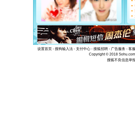
泣，这痛
卖了。水
[春节]
风
颜！冬去
道一声平
[春节]
传
片叶子是
送你一棵
设置首页
-
搜狗输入法
-
支付中心
-
搜狐招聘
-
广告服务
-
客
Copyright © 2018 Sohu.com I
搜狐不良信息举