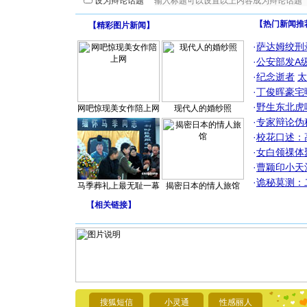
设为辩论话题
【热门新闻推
【
精彩图片新闻
】
·
萨达姆绞刑
·
公安部发A
·
纪念逝者
太
·
丁俊晖豪宅
·
野生东北虎
网吧惊现美女作陪上网
现代人的婚纱照
·
专家辩论伪
·
校花口述：
·
女白领祼体
·
曹颖印小天
·
诡秘莫测：
马季葬礼上最无耻一幕
揭密日本的情人旅馆
【
相关链接
】
[圣诞节]
你太多，
要平安！
[圣诞节]
能正大光明
都要快乐噢
搜狐短信
小灵通
性感丽人
[圣诞节]