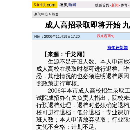
搜狐首页
-
新闻
-
体育
-
新闻中心
>
综合
成人高招录取即将开始 
我来说两句
时间：2006年11月19日17:20
有奖评新闻
【
来源：千龙网
】
生源不足开班人数、本人申请放弃
成人高校在录取时都可进行退档。昨
悉，其他情况的也必须注明退档原因
照政策进行审核。
2006年本市成人高校招生录取工
试院成招办有关负责人指出，院校未
行预退档处理，退档时必须确定退档
校可进行退档：低分退档；专业课加
班人数；本人申请放弃录取；行业限
文凭不合格；计划不足。