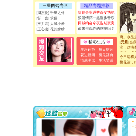
如意,快乐
三星图铃专区
精品专题推荐
[元旦]
看
短信企业通秀百变功能
[周杰伦] 千里之外
断电。爱
浪漫情怀一起漫步音乐
[誓 言] 求佛
你是我专
同城约会今夜告别寂寞
[王力宏] 大城小爱
[元旦]
如
敢来挑战你的球技吗？
[王心凌] 花的嫁纱
起；二是
离。水晶
[元旦]
当
精彩生活
泣，这痛
星座运势
每日财运
卖了。水
花边新闻
魔鬼辞典
[春节]
风
今日运程
情感测试
生活笑话
颜！冬去
桃花运，
道一声平
[春节]
传
片叶子是
送你一棵
[圣诞节]
你太多，
要平安！
[圣诞节]
能正大光明
都要快乐噢
[圣诞节]
如意,快乐
[元旦]
看
断电。爱