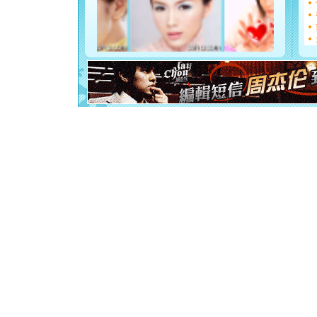
你是我专
[元旦]
如
起；二是
离。水晶
[元旦]
当
泣，这痛
卖了。水
[春节]
风
颜！冬去
道一声平
[春节]
传
片叶子是
送你一棵